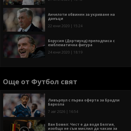
Анчелоти обвинен за укриване на
данъци
22 юни 2020 | 15:24
Борусия (Дортмунд) преподписа с
емблематична фигура
24 юни 2020 | 18:19
Още от Футбол свят
Ливърпул с първа оферта за Брадли
Баркола
7 авг 2026 | 16:54
Ван Бомел: Чест е да водя Белгия,
изобщо не съм мислил да чакам за