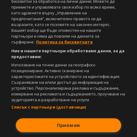
бисквитки за обработка на лични данни. Можете да
Свали
БЕЗПЛАТНОТО
приложение за:
приемете и управлявате своя избор по всяко време,
като щракнете върху „Управление на
iOS
Android
предпочитания“, включително правото си да
възразите, като се позовете на законен интерес.
Powered by:
Вашият избор ще бъде оповестен на нашите
партньори и няма да повлияе на данните за
сърфиране.
Политика за бисквитките
Ние и нашите партньори обработваме данни, за да
предоставим:
Използване на точни данни за географско
позициониране. Активно сканиране на
характеристиките на устройството за идентификация.
Съхраняване на и/или достъп до информация на
устройство. Персонализирана реклама и съдържание,
измерване на рекламата и съдържанието, проучване на
аудиторията и разработване на услуги.
Списък с партньори (доставчици)
Приемам