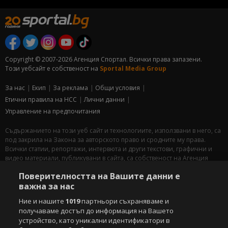
Copyright © 2007-2026 Агенция Спортал. Всички права запазени.
Този уебсайт е собственост на
Sportal Media Group
За нас
Екип
За рекламa
Общи условия
Етични правила на НСС
Лични данни
Управление на предпочитания
Съдържанието на този уеб сайт и технологиите, използвани в него, са
под закрила на Закона за авторското право и сродните му права.
Всички статии, репортажи, интервюта и други текстови, графични и
видео материали, публикувани в сайта, са собственост на Агенция
Спортал, освен ако изрично е посочено друго. Допуска се
Поверителността на Вашите данни е
публикуване на текстови материали само след писмено съгласие на
важна за нас
Агенция Спортал, посочване на източника и добавяне на линк към
www.sportal.bg. Използването на графични и видео материали,
Ние и нашите
1019
партньори съхраняваме и
публикувани в сайта, е строго забранено. Нарушителите ще бъдат
получаваме достъп до информация на Вашето
санкционирани с цялата строгост на закона.
устройство, като уникални идентификатори в