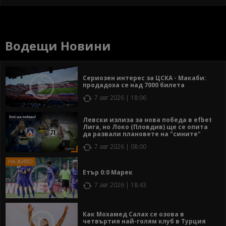
Водещи Новини
Сериозен интерес за ЦСКА - Макаби:
продадоха се над 7000 билета
7 авг 2026 | 18:06
Левски излиза за нова победа в efbet
Лига, но Локо (Пловдив) ще се опита
да развали плановете на "сините"
7 авг 2026 | 08:00
Етър 0:0 Марек
7 авг 2026 | 18:43
Как Мохамед Салах се озова в
четвъртия най-голям клуб в Турция