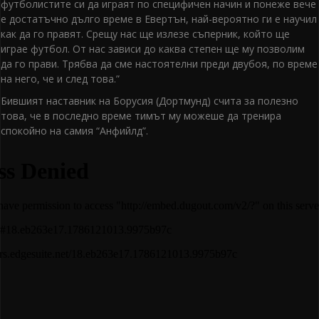
футболистите си да играят по специфичен начин и понеже вече
е достатъчно дълго време в Евертън, най-вероятно ги е научил
как да го правят. Срещу нас ще излезе съперник, който ще
играе футбол. От нас зависи до каква степен ще му позволим
да го прави. Трябва да сме настоятелни преди двубоя, по време
на него, че и след това.”
Бившият наставник на Борусия (Дортмунд) счита за полезно
това, че в последно време тимът му можеше да тренира
спокойно на самия “Анфийлд”.