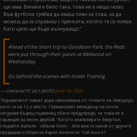
ще има. Винаги е било така, това не е нещо ново.
Във футбола трябва да имаш план за това, за да
можеш да се справиш с пречката, когато тя се появи.
Като цяло ще бъде вълнуващо.”
Ahead of the short trip to Goodison Park, the Reds
were put through their paces at Melwood on
Wednesday.
Go behind-the-scenes with Inside Training
— Liverpool FC (at ) (@LFC)
June 18, 2020
“Карамелите” нямат дори наполовина от точките на Ливърпул,
като са на 12-о място. Германският мениджър на почти
сигурния бъдещ първенец обаче предупреди, че това не е
гаранция за лесен двубой. “Когато анализирате Евертън,
гледайте Наполи - обясни Клоп. - Или вижте някой от другите
предишни отбори на Карло Анчелоти. Той иска от