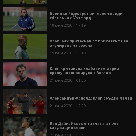
Брендън Роджърс притеснен преди
сблъсъка с Уотфорд
18 юни 2020 | 17:19
Клоп: Бях притеснен от приказките за
анулиране на сезона
19 юни 2020 | 16:10
Клоп критикува хлабавите мерки
срещу коронавируса в Англия
21 юни 2020 | 01:56
Александър-Арнолд: Клоп сбъдва мечти
21 юни 2020 | 12:29
Ван Дайк: Искаме титлата и през
следващия сезон
21 юни 2020 | 13:43