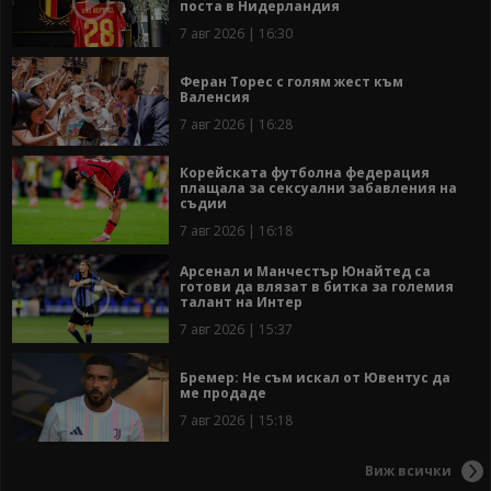
поста в Нидерландия
7 авг 2026 | 16:30
Феран Торес с голям жест към
Валенсия
7 авг 2026 | 16:28
Корейската футболна федерация
плащала за сексуални забавления на
съдии
7 авг 2026 | 16:18
Арсенал и Манчестър Юнайтед са
готови да влязат в битка за големия
талант на Интер
7 авг 2026 | 15:37
Бремер: Не съм искал от Ювентус да
ме продаде
7 авг 2026 | 15:18
Виж всички