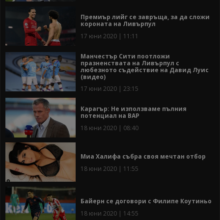
Премиър лийг се завръща, за да сложи
короната на Ливърпул
17 юни 2020 | 11:11
Манчестър Сити поотложи
празненствата на Ливърпул с
любезното съдействие на Давид Луис
(видео)
17 юни 2020 | 23:15
Карагър: Не използваме пълния
потенциал на ВАР
18 юни 2020 | 08:40
Миа Халифа събра своя мечтан отбор
18 юни 2020 | 11:55
Байерн се договори с Филипе Коутиньо
18 юни 2020 | 14:55