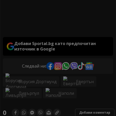
Добави Sportal.bg като предпочитан
източник в Google
Следвай ни:
Борусия Дортмунд
Евертън
Ливърпул
Наполи
0
Добави коментар