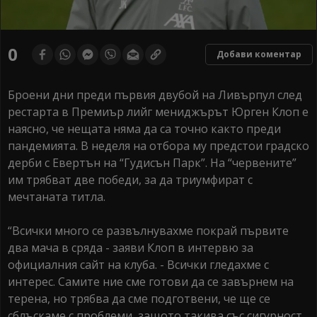
0
Добави коментар
Броени дни преди първия двубой на Ливърпул след
рестарта в Премиър лийг мениджърът Юрген Клоп е
наясно, че нещата няма да са точно както преди
пандемията. В неделя на отбора му предстои градско
дерби с Евертън на “Гудисън Парк”. На “червените”
им трябват две победи, за да триумфират с
мечтаната титла.
“Всички много се развълнувахме покрай първите
два мача в сряда - заяви Клоп в интервю за
официалния сайт на клуба. - Всички гледахме с
интерес. Самите ние сме готови да се завърнем на
терена, но трябва да сме подготвени, че ще се
сблъскаме с проблеми, защото такива със сигурност