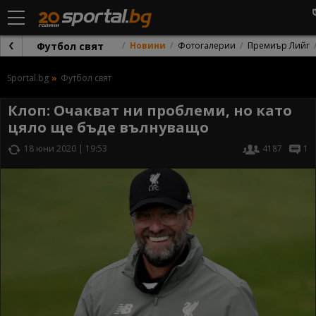
Футбол свят
Новини
Фотогалерии
Премиър Лийг
Sportal.bg
Футбол свят
Клоп: Очакват ни проблеми, но като
цяло ще бъде вълнуващо
18 юни 2020 | 19:53
4187
1