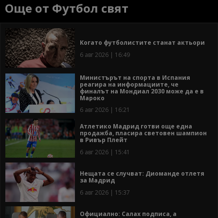
Още от Футбол свят
Когато футболистите станат актьори
6 авг 2026 | 16:49
Министърът на спорта в Испания
реагира на информациите, че
финалът на Мондиал 2030 може да е в
Мароко
6 авг 2026 | 16:21
Атлетико Мадрид готви още една
продажба, пласира световен шампион
в Ривър Плейт
6 авг 2026 | 15:41
Нещата се случват: Диоманде отлетя
за Мадрид
6 авг 2026 | 15:37
Официално: Салах подписа, а