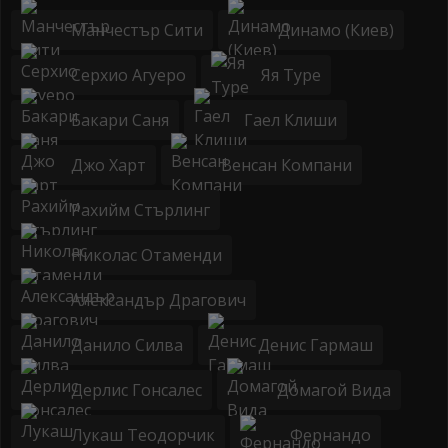
Манчестър Сити
Динамо (Киев)
Серхио Агуеро
Яя Туре
Бакари Саня
Гаел Клиши
Джо Харт
Венсан Компани
Рахийм Стърлинг
Николас Отаменди
Александър Драгович
Данило Силва
Денис Гармаш
Дерлис Гонсалес
Домагой Вида
Лукаш Теодорчик
Фернандо