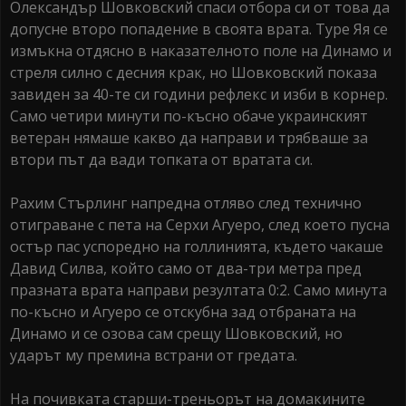
Олександър Шовковский спаси отбора си от това да
допусне второ попадение в своята врата. Туре Яя се
измъкна отдясно в наказателното поле на Динамо и
стреля силно с десния крак, но Шовковский показа
завиден за 40-те си години рефлекс и изби в корнер.
Само четири минути по-късно обаче украинският
ветеран нямаше какво да направи и трябваше за
втори път да вади топката от вратата си.
Рахим Стърлинг напредна отляво след технично
отиграване с пета на Серхи Агуеро, след което пусна
остър пас успоредно на голлинията, където чакаше
Давид Силва, който само от два-три метра пред
празната врата направи резултата 0:2. Само минута
по-късно и Агуеро се отскубна зад отбраната на
Динамо и се озова сам срещу Шовковский, но
ударът му премина встрани от гредата.
На почивката старши-треньорът на домакините