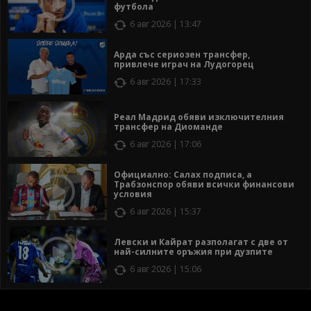
футбола
6 авг 2026 | 13:47
Арда със сериозен трансфер,
привлече играч на Лудогорец
6 авг 2026 | 17:33
Реал Мадрид обяви изключителния
трансфер на Диоманде
6 авг 2026 | 17:06
Официално: Салах подписа, а
Трабзонспор обяви всички финансови
условия
6 авг 2026 | 15:37
Левски и Кайрат разполагат с две от
най-силните оръжия при дузпите
6 авг 2026 | 15:06