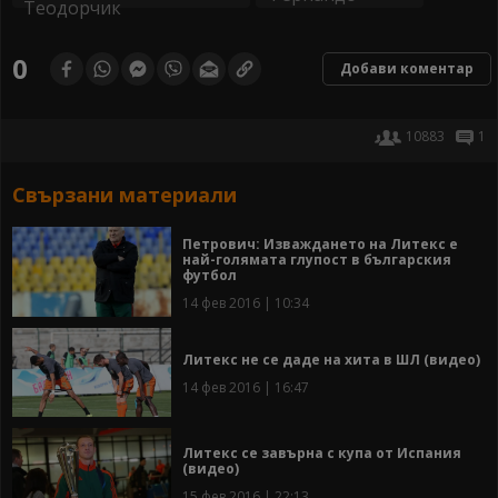
0
Добави коментар
10883
1
Свързани материали
Петрович: Изваждането на Литекс е
най-голямата глупост в българския
футбол
14 фев 2016 | 10:34
Литекс не се даде на хита в ШЛ (видео)
14 фев 2016 | 16:47
Литекс се завърна с купа от Испания
(видео)
15 фев 2016 | 22:13