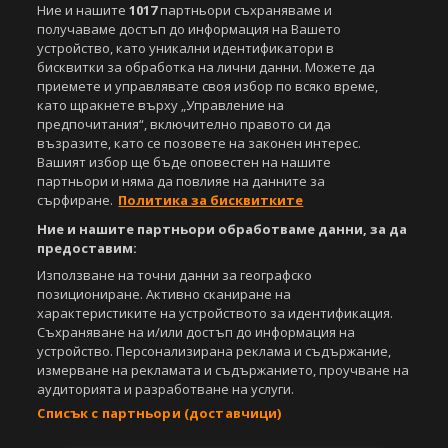
Ние и нашите
1017
партньори съхраняваме и
получаваме достъп до информация на Вашето
устройство, като уникални идентификатори в
бисквитки за обработка на лични данни. Можете да
приемете и управлявате своя избор по всяко време,
като щракнете върху „Управление на
предпочитания“, включително правото си да
възразите, като се позовете на законен интерес.
Вашият избор ще бъде оповестен на нашите
партньори и няма да повлияе на данните за
сърфиране.
Политика за бисквитките
Ние и нашите партньори обработваме данни, за да
предоставим:
Използване на точни данни за географско
позициониране. Активно сканиране на
характеристиките на устройството за идентификация.
Съхраняване на и/или достъп до информация на
устройство. Персонализирана реклама и съдържание,
измерване на рекламата и съдържанието, проучване на
аудиторията и разработване на услуги.
Списък с партньори (доставчици)