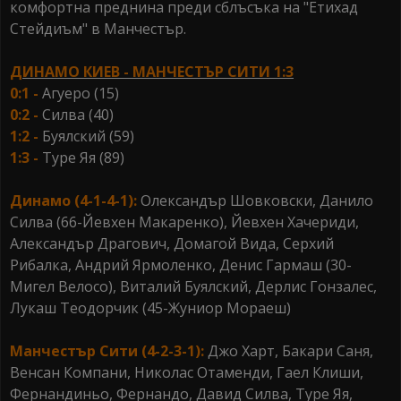
комфортна преднина преди сблъсъка на "Етихад
Стейдиъм" в Манчестър.
ДИНАМО КИЕВ - МАНЧЕСТЪР СИТИ 1:3
0:1 -
Агуеро (15)
0:2 -
Силва (40)
1:2 -
Буялский (59)
1:3 -
Туре Яя (89)
Динамо (4-1-4-1):
Олександър Шовковски, Данило
Силва (66-Йевхен Макаренко), Йевхен Хачериди,
Александър Драгович, Домагой Вида, Серхий
Рибалка, Андрий Ярмоленко, Денис Гармаш (30-
Мигел Велосо), Виталий Буялский, Дерлис Гонзалес,
Лукаш Теодорчик (45-Жуниор Мораеш)
Манчестър Сити (4-2-3-1):
Джо Харт, Бакари Саня,
Венсан Компани, Николас Отаменди, Гаел Клиши,
Фернандиньо, Фернандо, Давид Силва, Туре Яя,