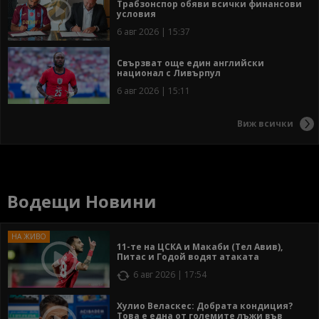
Трабзонспор обяви всички финансови
условия
6 авг 2026 | 15:37
Свързват още един английски
национал с Ливърпул
6 авг 2026 | 15:11
Виж всички
Водещи Новини
11-те на ЦСКА и Макаби (Тел Авив),
Питас и Годой водят атаката
6 авг 2026 | 17:54
Хулио Веласкес: Добрата кондиция?
Това е една от големите лъжи във