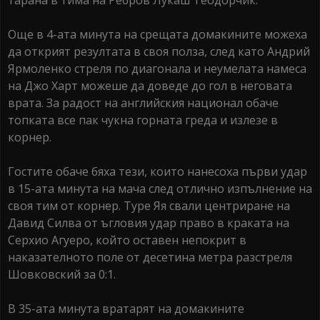
тарана в тима на Ребров Лукаш Теодорчик.
Още в 4-ата минута на срещата домакините можеха
да открият резултата в своя полза, след като Андрий
Ярмоленко стреля по диагонала и неумелата намеса
на Джо Харт можеше да доведе до гол в неговата
врата. За радост на английския национал обаче
топката все пак чукна горната греда и излезе в
корнер.
Гостите обаче бяха тези, които нанесоха първи удар
в 15-ата минута на мача след отлично изпълнение на
своя тим от корнер. Туре Яя свали центриране на
Давид Силва от ъгловия удар право в краката на
Серхио Агуеро, който оставен непокрит в
наказателното поле от десетина метра разстреля
Шовковский за 0:1.
В 35-ата минута вратарят на домакините