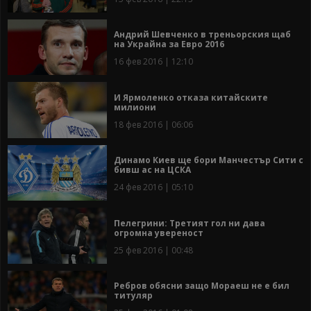
Андрий Шевченко в треньорския щаб
на Украйна за Евро 2016
16 фев 2016 | 12:10
И Ярмоленко отказа китайските
милиони
18 фев 2016 | 06:06
Динамо Киев ще бори Манчестър Сити с
бивш ас на ЦСКА
24 фев 2016 | 05:10
Пелегрини: Третият гол ни дава
огромна увереност
25 фев 2016 | 00:48
Ребров обясни защо Мораеш не е бил
титуляр