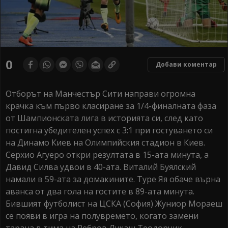
0
Добави коментар
Отборът на Манчестър Сити направи огромна
крачка към първо класиране за 1/4-финалната фаза
от Шампионската лига в историята си, след като
постигна убедителен успех с 3:1 при гостуването си
на Динамо Киев на Олимпийския стадион в Киев.
Серхио Агуеро откри резултата в 15-ата минута, а
Давид Силва удвои в 40-ата. Виталий Буялский
намали в 59-ата за домакините. Туре Яя обаче върна
аванса от два гола на гостите в 89-ата минута.
Бившият футболист на ЦСКА (София) Жуниор Мораеш
се появи в игра на полувремето, когато замени