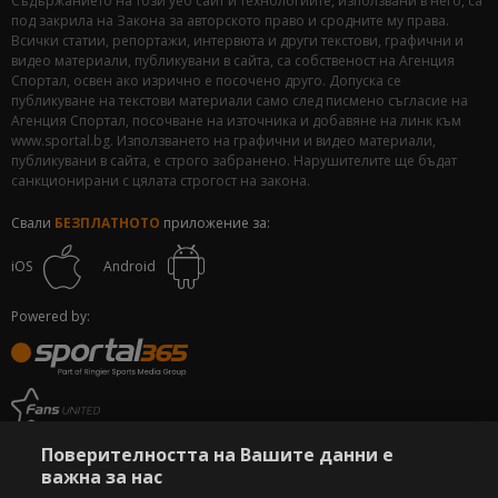
Съдържанието на този уеб сайт и технологиите, използвани в него, са
под закрила на Закона за авторското право и сродните му права.
Всички статии, репортажи, интервюта и други текстови, графични и
видео материали, публикувани в сайта, са собственост на Агенция
Спортал, освен ако изрично е посочено друго. Допуска се
публикуване на текстови материали само след писмено съгласие на
Агенция Спортал, посочване на източника и добавяне на линк към
www.sportal.bg. Използването на графични и видео материали,
публикувани в сайта, е строго забранено. Нарушителите ще бъдат
санкционирани с цялата строгост на закона.
Свали
БЕЗПЛАТНОТО
приложение за:
iOS
Android
Powered by:
Поверителността на Вашите данни е
важна за нас