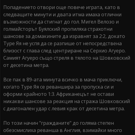
Попадението отвори още повече играта, като в
следващите минути и двата итма имаха отлични
възможности да стигнат до гол. Мигел Велозо и
голмайсторът Буялский пропиляха страхотни
шансове за домакините да изравнят за 2:2, докато
Туре Яя не успя да се разпише от непосредствена
близост с глава след центриране на Серхио Агуеро.
Самият Агуеро също стреля в тялото на Шовковский
от десетина метра.
Все пак в 89-ата минута всичко в мача приключи,
когато Туре Яя се реваншира за пропуска си и
оформи крайното 1:3. Африканецът не остави
никакви шансове за реакция на стража Шовковский
с диагонален удар с левия крак от десетина метра.
По този начин "гражданите" до голяма степен
обезсмислиха реванша в Англия, взимайки много