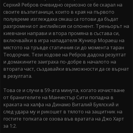
Серхий Ребров очевидно сериозно се бе скарал на
своите възпитаници, които в края на първото
полувреме изглеждаха сякаш са готови да бъдат
разгромени от английксия си опонент. Треньорът на
киевчани направи и втора промяна в състава си,
включвайки в игра нападателя Жуниор Мораеш на
мястото на тръвде статичния си до момента таран
Теодорчик. Тези ходове на Ребров дадоха резултат
и домакините заиграха по-добре в началото на
втората част, създавайки възможности да се върнат
в резултата.
Това се и случи в 59-ата минута, когато изчистване
от бранителите на Манчестър Сити попадна в
краката на халфа на Динамо Виталий Буялский и
след удара му и рикошет в тялото на защитник на
гостите топката се озова във вратата на Джо Харт
за 1:2.