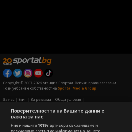
Copyright © 2007-2026 Агенция Спортал. Всички права запазени.
Този уебсайт е собственост на
Sportal Media Group
За нас
Екип
За рекламa
Общи условия
Етични правила на НСС
Лични данни
Поверителността на Вашите данни е
Управление на предпочитания
важна за нас
Съдържанието на този уеб сайт и технологиите, използвани в него, са
Ние и нашите
1019
партньори съхраняваме и
под закрила на Закона за авторското право и сродните му права.
получаваме достъп до информация на Вашето