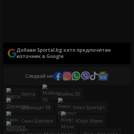
Добави Sportal.bg като предпочитан
източник в Google
Следвай ни:
Херта
Майнц 05
Дармщат 98
Нико Бунгерт
Свен Шиплок
Юнус Мали