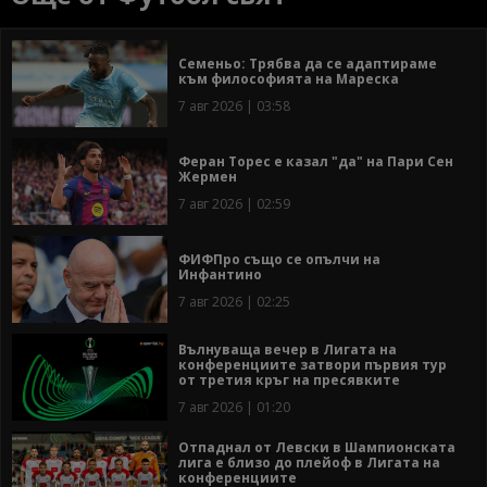
Семеньо: Трябва да се адаптираме
към философията на Мареска
7 авг 2026 | 03:58
Феран Торес е казал "да" на Пари Сен
Жермен
7 авг 2026 | 02:59
ФИФПро също се опълчи на
Инфантино
7 авг 2026 | 02:25
Вълнуваща вечер в Лигата на
конференциите затвори първия тур
от третия кръг на пресявките
7 авг 2026 | 01:20
Отпаднал от Левски в Шампионската
лига е близо до плейоф в Лигата на
конференциите