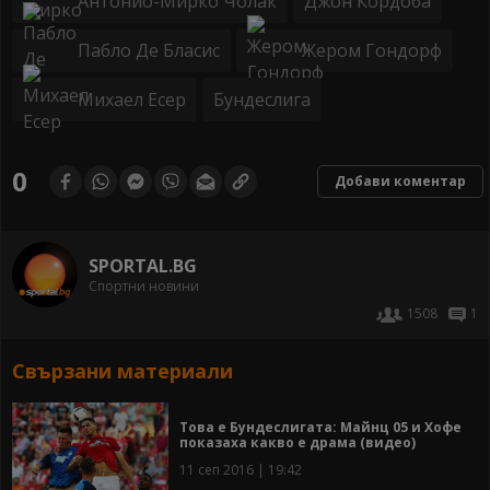
Антонио-Мирко Чолак
Джон Кордоба
Пабло Де Бласис
Жером Гондорф
Михаел Есер
Бундеслига
0
Добави коментар
SPORTAL.BG
Спортни новини
1508
1
Свързани материали
Това е Бундеслигата: Майнц 05 и Хофе
показаха какво е драма (видео)
11 сеп 2016 | 19:42