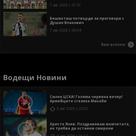
7 авг 2026 | 01:01
Бешикташ потвърди за преговори с
Душан Влахович
7 авг 2026 | 00:54
Виж всички
Водещи Новини
Силен ЦСКА! Голяма червена вечер!
Армейците сгазиха Макаби
6 авг 2026 | 20:52
Христо Янев: Поздравявам момчетата,
но трябва да останем смирени
6 авг 2026 | 21:12