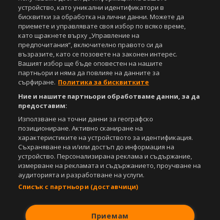
Всички статии, репортажи, интервюта и други текстови, графични и
устройство, като уникални идентификатори в
видео материали, публикувани в сайта, са собственост на Агенция
бисквитки за обработка на лични данни. Можете да
Спортал, освен ако изрично е посочено друго. Допуска се
приемете и управлявате своя избор по всяко време,
публикуване на текстови материали само след писмено съгласие на
като щракнете върху „Управление на
Агенция Спортал, посочване на източника и добавяне на линк към
предпочитания“, включително правото си да
www.sportal.bg. Използването на графични и видео материали,
възразите, като се позовете на законен интерес.
публикувани в сайта, е строго забранено. Нарушителите ще бъдат
Вашият избор ще бъде оповестен на нашите
санкционирани с цялата строгост на закона.
партньори и няма да повлияе на данните за
сърфиране.
Политика за бисквитките
Свали
БЕЗПЛАТНОТО
приложение за:
Ние и нашите партньори обработваме данни, за да
iOS
Android
предоставим:
Използване на точни данни за географско
Powered by:
позициониране. Активно сканиране на
характеристиките на устройството за идентификация.
Съхраняване на и/или достъп до информация на
устройство. Персонализирана реклама и съдържание,
измерване на рекламата и съдържанието, проучване на
аудиторията и разработване на услуги.
Списък с партньори (доставчици)
Приемам