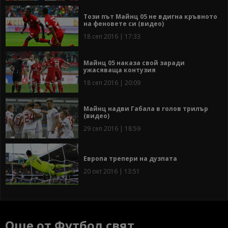
Този път Майнц 05 не вдигна кръвното
на феновете си (видео)
18 сеп 2016 | 17:33
Майнц 05 наказа свой заради
ужасяваща контузия
18 сеп 2016 | 20:09
Майнц надви Габала в голов трилър
(видео)
29 сеп 2016 | 18:59
Европа трепери на дузпата
20 окт 2016 | 13:51
Още от Футбол свят