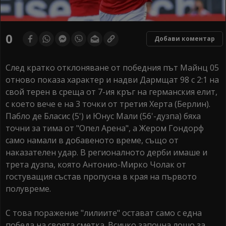
0
Добави коментар
След кратко отклоняване от победния път Майнц 05
отново показа характер и надви Дармщат 98 с 2:1 на
свой терен в среща от 7-ия кръг на германския елит,
с което вече е на 3 точки от третия Херта (Берлин).
Пабло де Бласис (5') и Юнус Мали (56'-дузпа) бяха
точни за тима от "Опел Арена", а Жером Гондорф
само намали в добавеното време, също от
наказателен удар. В регионалното дерби имаше и
трета дузпа, която Антонио-Мирко Чолак от
гостуващия състав пропусна в края на първото
полувреме.
С това поражение "лилиите" остават само с една
победа на своята сметка. Всичко започна лошо за