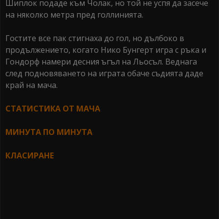
Шиплок подаде към Чолак, но той не успя да засече
на няколко метра пред голлинията.
Гостите все пак стигнаха до гол, но дълбоко в
продължението, когато Нико Бунгерт игра с ръка и
Гондорф намери десния ъгъл на Льосъл. Веднага
след подновяването на играта обаче съдията даде
край на мача.
СТАТИСТИКА ОТ МАЧА
МИНУТА ПО МИНУТА
КЛАСИРАНЕ