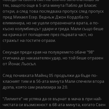
тях, защото още в 5-ата минута Пабло де Бласис
откри, а след това последваха пропуск след пропуск
пред Михаел Есер. Веднъж Джон Кордоба го
елиминира, но не уцели опразнената врата, а по-
късно колумбиецът удари и греда. Мали също беше
на крачка от попадение през първата част, но
стражът на гостите отрази.
Секунди преди края на полувремето обаче "98"
стигнаха до наказателен удар, но той беше отразен
от Йонас Льосъл.
След почивката Майнц 05 продължи да бъде по-
класният тим и в 56-ата минута Мали спечели втора
дузпа, която сам реализира за 2:0.
"Лилиите" не успяха да се върнат в мача в при най-
чистата си възможност в 68-ата минута, когато Свен