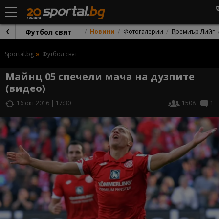
Футбол свят
Новини
Фотогалерии
Премиър Лийг
Sportal.bg
Футбол свят
Майнц 05 спечели мача на дузпите
(видео)
16 окт 2016 | 17:30
1508
1