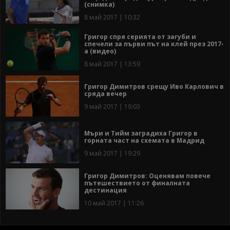
(снимка)
8 май 2017 | 10:32
Григор спря серията от загуби и
спечели за първи път на клей през 2017-
a (видео)
8 май 2017 | 13:59
Григор Димитров срещу Иво Карлович в
сряда вечер
9 май 2017 | 19:03
Мъри и Тийм заградиха Григор в
горната част на схемата в Мадрид
9 май 2017 | 19:29
Григор Димитров: Оценявам повече
пътешествието от финалната
дестинация
10 май 2017 | 11:26