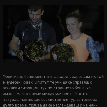
Фелисиано беше местният фаворит, харесвам го, той
е чудесен човек. Опитът те учи да се справяш с
всякакви ситуации, тук по-странното беше, че
имаше малко време между мачовете. Когато
пътуваш навсякъде със световния тур за толкова
дълго време, трябва да се наслаждаваш и на най-