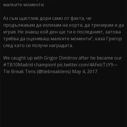
малките моменти.
Аз съм щастлив дори само от факта, че
продължавам да излизам на корта, да тренирам и да
играя. Не знаеш кой ден ще ти е последният, затова
трябва да оценяваш малките моменти", каза Григор
след като си получи наградата.
We caught up with Grigor Dimitrov after he became our
#TB10Madrid champion! pic.twitter.com/4AFelcTzY9—
Tie Break Tens (@tiebreaktens) May 4, 2017