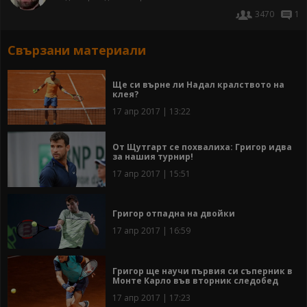
3470
1
Свързани материали
Ще си върне ли Надал кралството на
клея?
17 апр 2017 | 13:22
От Щутгарт се похвалиха: Григор идва
за нашия турнир!
17 апр 2017 | 15:51
Григор отпадна на двойки
17 апр 2017 | 16:59
Григор ще научи първия си съперник в
Монте Карло във вторник следобед
17 апр 2017 | 17:23