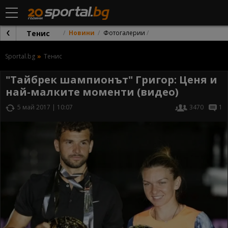
Тенис
Новини
Фотогалерии
Sportal.bg
Тенис
"Тайбрек шампионът" Григор: Ценя и
най-малките моменти (видео)
5 май 2017 | 10:07
3470
1