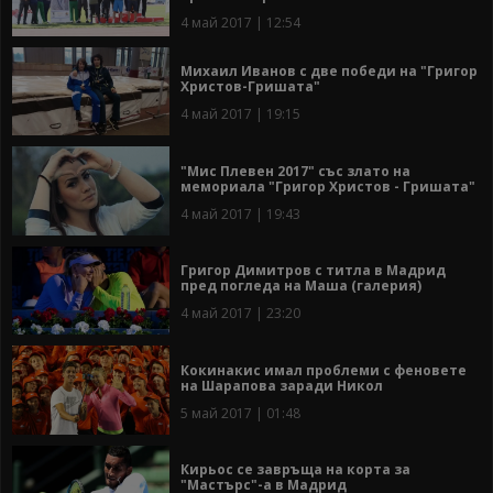
4 май 2017 | 12:54
Михаил Иванов с две победи на "Григор
Христов-Гришата"
4 май 2017 | 19:15
"Мис Плевен 2017" със злато на
мемориала "Григор Христов - Гришата"
4 май 2017 | 19:43
Григор Димитров с титла в Мадрид
пред погледа на Маша (галерия)
4 май 2017 | 23:20
Кокинакис имал проблеми с феновете
на Шарапова заради Никол
5 май 2017 | 01:48
Кирьос се завръща на корта за
"Мастърс"-а в Мадрид