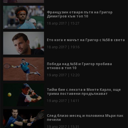
Французин отваря пътя на Григор
Димитров към топ 10
18 апр 2017 | 15:27
Ето кога е мачът на Григор с №58 в света
18 апр 2017 | 19:16
Победа над №58 и Григор пробива
отново в топ 10
19 апр 2017 | 12:20
Тийм бие с лекота в Монте Карло, още
трима поставени продължават
19 апр 2017 | 14:11
След близо месец и половина Мъри пак
печели
19 апр 2017 | 15:31