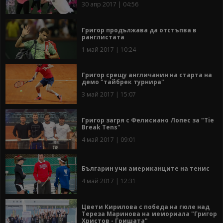
30 апр 2017 | 04:56
Григор продължава да отстъпва в
ранглистата
1 май 2017 | 10:24
Григор срещу англичанин на старта на
демо "тайбрек турнира"
3 май 2017 | 15:07
Григор загря с Фелисиано Лопес за "Tie
Break Tens"
4 май 2017 | 09:01
Българин учи американците на тенис
4 май 2017 | 12:31
Цвети Кирилова с победа на гюле над
Тереза Маринова на мемориала "Григор
Христов - Гришата"