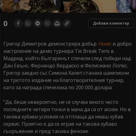
0
Добави коментар
Григор Димитров демонстрира добър
тенис
и добро
настроение на демо турнира Tie Break Tens в
Мадрид, който българинът спечели след победи над
Дан Евънс, Фернандо Вердаско и Фелисиано Лопес.
Григор заедно със Симона Халеп станаха шампиони
на третото издание на благотворителния турнир,
като за награда спечелиха по 200 000 долара.
"Да, беше невероятно, не се случва много често
последните четири точки в мача да са от асове. Но в
такива хубави условия се отплаща да имаш хубав
сервис. Приятно е да се играе на такова хубаво
съоръжение и пред такива фенове.