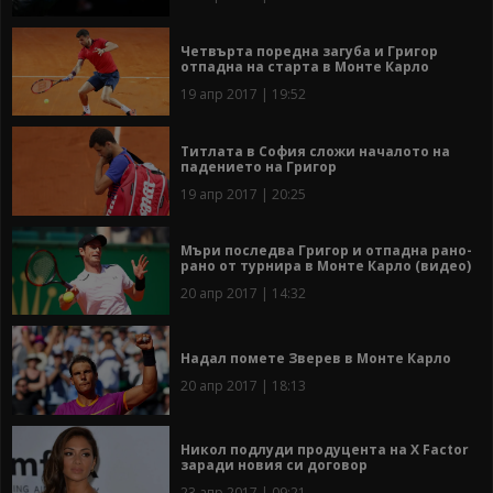
Четвърта поредна загуба и Григор
отпадна на старта в Монте Карло
19 апр 2017 | 19:52
Титлата в София сложи началото на
падението на Григор
19 апр 2017 | 20:25
Мъри последва Григор и отпадна рано-
рано от турнира в Монте Карло (видео)
20 апр 2017 | 14:32
Надал помете Зверев в Монте Карло
20 апр 2017 | 18:13
Никол подлуди продуцента на X Factor
заради новия си договор
23 апр 2017 | 09:21