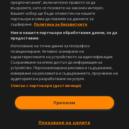
санкционирани с цялата строгост на закона.
предпочитания“, включително правото си да
възразите, като се позовете на законен интерес.
Свали
БЕЗПЛАТНОТО
приложение за:
Вашият избор ще бъде оповестен на нашите
партньори и няма да повлияе на данните за
iOS
Android
сърфиране.
Политика за бисквитките
Ние и нашите партньори обработваме данни, за да
Powered by:
предоставим:
Използване на точни данни за географско
позициониране. Активно сканиране на
характеристиките на устройството за идентификация.
Съхраняване на и/или достъп до информация на
устройство. Персонализирана реклама и съдържание,
измерване на рекламата и съдържанието, проучване на
аудиторията и разработване на услуги.
Списък с партньори (доставчици)
Приемам
Показване на целите