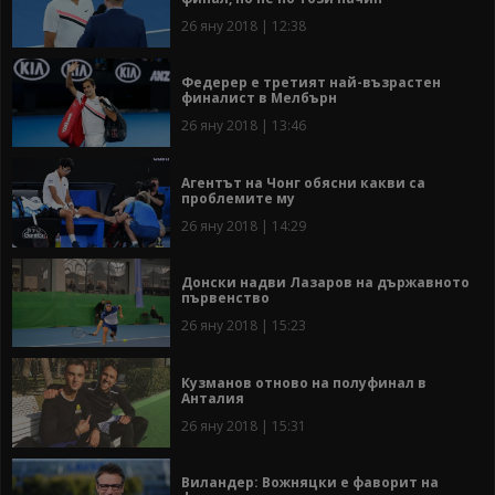
26 яну 2018 | 12:38
Федерер е третият най-възрастен
финалист в Мелбърн
26 яну 2018 | 13:46
Агентът на Чонг обясни какви са
проблемите му
26 яну 2018 | 14:29
Донски надви Лазаров на държавното
първенство
26 яну 2018 | 15:23
Кузманов отново на полуфинал в
Анталия
26 яну 2018 | 15:31
Виландер: Вожняцки е фаворит на