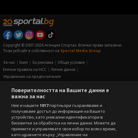
Copyright © 2007-2026 Агенция Спортал. Всички права запазени.
Този уебсайт е собственост на
Sportal Media Group
За нас
Екип
За рекламa
Общи условия
Етични правила на НСС
Лични данни
Управление на предпочитания
Съдържанието на този уеб сайт и технологиите, използвани в него, са
Поверителността на Вашите данни е
под закрила на Закона за авторското право и сродните му права.
важна за нас
Всички статии, репортажи, интервюта и други текстови, графични и
видео материали, публикувани в сайта, са собственост на Агенция
Ние и нашите
1017
партньори съхраняваме и
Спортал, освен ако изрично е посочено друго. Допуска се
получаваме достъп до информация на Вашето
публикуване на текстови материали само след писмено съгласие на
устройство, като уникални идентификатори в
Агенция Спортал, посочване на източника и добавяне на линк към
бисквитки за обработка на лични данни. Можете да
www.sportal.bg. Използването на графични и видео материали,
приемете и управлявате своя избор по всяко време,
публикувани в сайта, е строго забранено. Нарушителите ще бъдат
като щракнете върху „Управление на