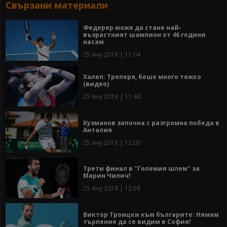
Свързани материали
Федерер може да стане най-
възрастният шампион от 46 години
насам
25 яну 2018 | 11:04
Халеп: Треперя, беше много тежко
(видео)
25 яну 2018 | 11:44
Кузманов започна с разгромна победа в
Анталия
25 яну 2018 | 12:00
Трети финал в "Големия шлем" за
Марин Чилич!
25 яну 2018 | 12:58
Виктор Троицки към българите: Нямам
търпение да се видим в София!