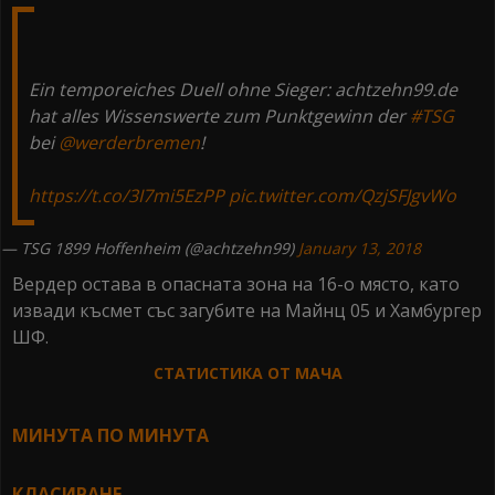
Ein temporeiches Duell ohne Sieger: achtzehn99.de
hat alles Wissenswerte zum Punktgewinn der
#TSG
bei
@werderbremen
!
https://t.co/3I7mi5EzPP
pic.twitter.com/QzjSFJgvWo
— TSG 1899 Hoffenheim (@achtzehn99)
January 13, 2018
Вердер остава в опасната зона на 16-о място, като
извади късмет със загубите на Майнц 05 и Хамбургер
ШФ.
СТАТИСТИКА ОТ МАЧА
МИНУТА ПО МИНУТА
КЛАСИРАНЕ