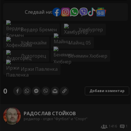
Следвай ни:
Вердер Бремен
Хамбургер
Хофенхайм
Майнц 05
Лудогорец
Бенямин Хюбнер
Иржи Павленка
0
Добави коментар
РАДОСЛАВ СТОЙКОВ
редактор - отдел "Футбол" и "Спорт"
1416
1