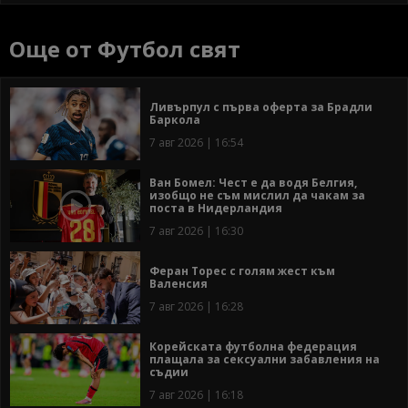
Още от Футбол свят
Ливърпул с първа оферта за Брадли
Баркола
7 авг 2026 | 16:54
Ван Бомел: Чест е да водя Белгия,
изобщо не съм мислил да чакам за
поста в Нидерландия
7 авг 2026 | 16:30
Феран Торес с голям жест към
Валенсия
7 авг 2026 | 16:28
Корейската футболна федерация
плащала за сексуални забавления на
съдии
7 авг 2026 | 16:18