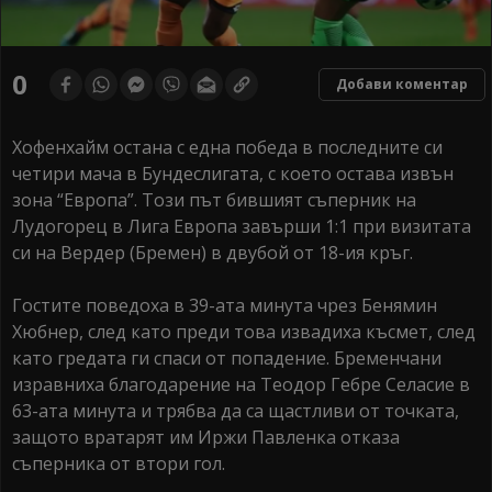
0
Добави коментар
Хофенхайм остана с една победа в последните си
четири мача в Бундеслигата, с което остава извън
зона “Европа”. Този път бившият съперник на
Лудогорец в Лига Европа завърши 1:1 при визитата
си на Вердер (Бремен) в двубой от 18-ия кръг.
Гостите поведоха в 39-ата минута чрез Бенямин
Хюбнер, след като преди това извадиха късмет, след
като гредата ги спаси от попадение. Бременчани
изравниха благодарение на Теодор Гебре Селасие в
63-ата минута и трябва да са щастливи от точката,
защото вратарят им Иржи Павленка отказа
съперника от втори гол.