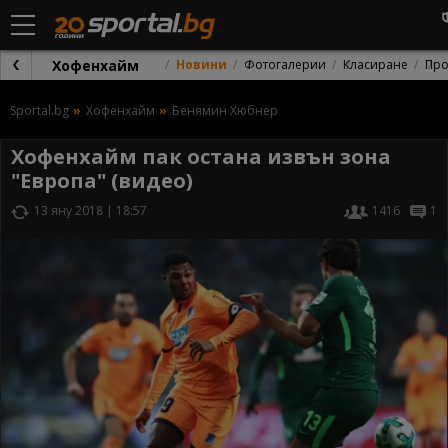
Хофенхайм
Новини
Фотогалерии
Класиране
Про
Sportal.bg
Хофенхайм
Бенямин Хюбнер
Хофенхайм пак остана извън зона
"Европа" (видео)
13 яну 2018 | 18:57
1416
1