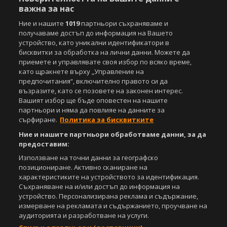
важна за нас
Съдържанието на този уеб сайт и технологиите, използвани в него, са
Ние и нашите
1019
партньори съхраняваме и
под закрила на Закона за авторското право и сродните му права.
получаваме достъп до информация на Вашето
Всички статии, репортажи, интервюта и други текстови, графични и
устройство, като уникални идентификатори в
видео материали, публикувани в сайта, са собственост на Агенция
бисквитки за обработка на лични данни. Можете да
Спортал, освен ако изрично е посочено друго. Допуска се
приемете и управлявате своя избор по всяко време,
публикуване на текстови материали само след писмено съгласие на
Агенция Спортал, посочване на източника и добавяне на линк към
като щракнете върху „Управление на
www.sportal.bg. Използването на графични и видео материали,
предпочитания“, включително правото си да
публикувани в сайта, е строго забранено. Нарушителите ще бъдат
възразите, като се позовете на законен интерес.
санкционирани с цялата строгост на закона.
Вашият избор ще бъде оповестен на нашите
партньори и няма да повлияе на данните за
Свали
БЕЗПЛАТНОТО
приложение за:
сърфиране.
Политика за бисквитките
Ние и нашите партньори обработваме данни, за да
iOS
Android
предоставим:
Използване на точни данни за географско
Powered by:
позициониране. Активно сканиране на
характеристиките на устройството за идентификация.
Съхраняване на и/или достъп до информация на
устройство. Персонализирана реклама и съдържание,
измерване на рекламата и съдържанието, проучване на
аудиторията и разработване на услуги.