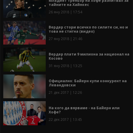
Младият треньор на Хофе разпитвал за
тайните на Хайнкес
26 яну 2018 | 17:54
Вердер стори всичко по силите си, но и
това не стигна (видео)
27 яну 2018 | 21:46
Вердер плати 9 милиона за национал на
Косово
31 яну 2018 | 13:25
Официално: Байерн купи конкурент на
Левандовски
21 дек 2017 | 12:26
На кого да вярваме - на Байерн или
Хофе?
22 дек 2017 | 13:45