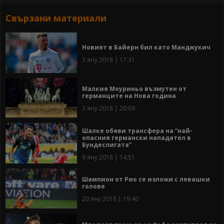
Свързани материали
Новият в Байерн бил като Манджукич
3 яну 2018 | 17:31
Малкия Моуриньо възмутен от
германците на Нова година
3 яну 2018 | 20:09
Шалке обяви трансфера на “най-
опасния германски нападател в
Бундеслигата”
9 яну 2018 | 14:51
Шампион от Рио се изложи с левашки
голове
20 яну 2018 | 19:40