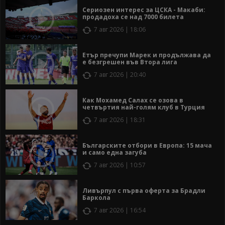
Сериозен интерес за ЦСКА - Макаби:
продадоха се над 7000 билета
7 авг 2026 | 18:06
Етър пречупи Марек и продължава да
е безгрешен във Втора лига
7 авг 2026 | 20:40
Как Мохамед Салах се озова в
четвъртия най-голям клуб в Турция
7 авг 2026 | 18:31
Българските отбори в Европа: 15 мача
и само една загуба
7 авг 2026 | 10:57
Ливърпул с първа оферта за Брадли
Баркола
7 авг 2026 | 16:54