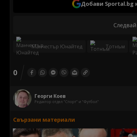
Добави Sportal.bg
Следвай
Манчестър Юнайтед
Тотнъм
0
Георги Коев
Редактор отдел "Спорт" и "Футбол"
Свързани материали