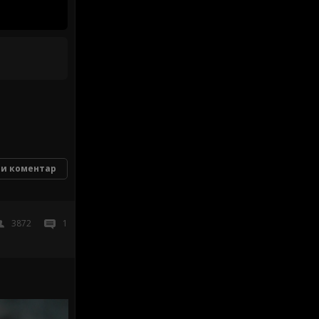
и коментар
3872
1