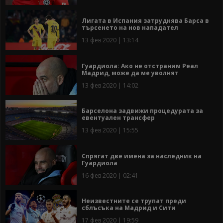
Лигата в Испания затруднява Барса в
търсенето на нов нападател
13 фев 2020 | 13:14
Гуардиола: Ако не отстраним Реал
Мадрид, може да ме уволнят
13 фев 2020 | 14:02
Барселона задвижи процедурата за
евентуален трансфер
13 фев 2020 | 15:55
Спрягат две имена за наследник на
Гуардиола
16 фев 2020 | 02:41
Неизвестните се трупат преди
сблъсъка на Мадрид и Сити
17 фев 2020 | 19:59