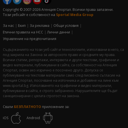
Copyright © 2007-2026 Агенция Спортал. Всички права запазени.
Този уебсайт е собственост на
Sportal Media Group
За нас
Екип
За рекламa
Общи условия
Етични правила на НСС
Лични данни
Управление на предпочитания
Съдържанието на този уеб сайт и технологиите, използвани в него, са
под закрила на Закона за авторското право и сродните му права.
Всички статии, репортажи, интервюта и други текстови, графични и
видео материали, публикувани в сайта, са собственост на Агенция
Спортал, освен ако изрично е посочено друго. Допуска се
публикуване на текстови материали само след писмено съгласие на
Агенция Спортал, посочване на източника и добавяне на линк към
www.sportal.bg. Използването на графични и видео материали,
публикувани в сайта, е строго забранено. Нарушителите ще бъдат
санкционирани с цялата строгост на закона.
Свали
БЕЗПЛАТНОТО
приложение за:
iOS
Android