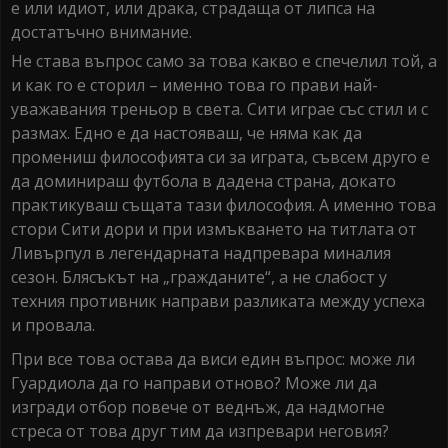
е или идиот, или драка, страдаща от липса на
достатъчно внимание.
Не става въпрос само за това какво е спечелил той, а
и как го е сторил – именно това го прави най-
уважавания треньор в света. Сити играе със стил и с
размах. Едно е да настояваш, че няма как да
промениш философията си за играта, съвсем друго е
да доминираш футбола в дадена страна, докато
практикуваш същата тази философия. А именно това
стори Сити дори и при измъкването на титлата от
Ливърпул в легендарната надпревара миналия
сезон. Блясъкът на „гражданите“, а не слабост у
техния противник направи разликата между успеха
и провала.
При все това остава да виси един въпрос: може ли
Гуардиола да го направи отново? Може ли да
изгради отбор повече от веднъж, да надмогне
стреса от това друг тим да изпревари неговия?