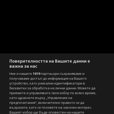
Поверителността на Вашите данни е
важна за нас
Ние и нашите
1019
партньори съхраняваме и
получаваме достъп до информация на Вашето
устройство, като уникални идентификатори в
бисквитки за обработка на лични данни. Можете да
приемете и управлявате своя избор по всяко време,
като щракнете върху „Управление на
предпочитания“, включително правото си да
възразите, като се позовете на законен интерес.
Вашият избор ще бъде оповестен на нашите