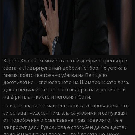
Юрген Клоп към момента е най-добрият треньор в
света, а Ливърпул е най-добрият отбор. Те успяха в
мисия, която постоянно убягва на Пеп цяло
десетилетие – спечелването на Шампионската лига.
Днес специалистът от Сантпедор е на 2-ро място и
на 2-ри план, както и неговият Сити.
Това не значи, че манчестърци са се провалили – те
си остават чудесен тим, ала са уязвими и се нуждаят
от подобрения и освежаване през това лято. Не е
въпросът дали Гуардиола е способен да осъществи
подобен мащабен проект – той доказа, че
може
,