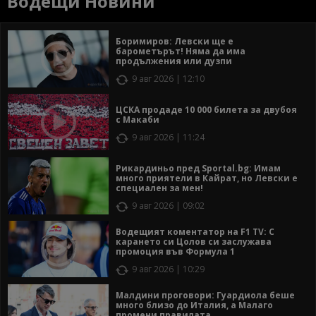
Водещи Новини
Боримиров: Левски ще е
барометърът! Няма да има
продължения или дузпи
9 авг 2026 | 12:10
ЦСКА продаде 10 000 билета за двубоя
с Макаби
9 авг 2026 | 11:24
Рикардиньо пред Sportal.bg: Имам
много приятели в Кайрат, но Левски е
специален за мен!
9 авг 2026 | 09:02
Водещият коментатор на F1 TV: С
карането си Цолов си заслужава
промоция във Формула 1
9 авг 2026 | 10:29
Малдини проговори: Гуардиола беше
много близо до Италия, а Малаго
промени правилата