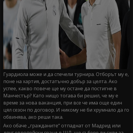
Гуардиола може и да спечели турнира. Отборът му е,
поне на хартия, достатъчно добър за целта. Ако
успее, какво повече ще му остане да постигне в
Манчестър? Като нищо тогава би решил, че му е
време за нова ваканция, при все че има още един
цял сезон по договор. И никому не би хрумнало да го
обвинява, ако реши така.
Ако обаче „гражданите“ отпаднат от Мадрид или
друг европейски гранд в ШЛ, ще събере ли сили за