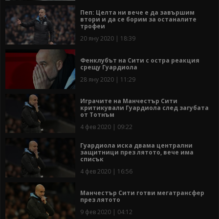
Пеп: Целта ни вече е да завършим
втори и да се борим за останалите
трофеи
20 яну 2020 | 18:39
Фенклубът на Сити с остра реакция
срещу Гуардиола
28 яну 2020 | 11:29
Играчите на Манчестър Сити
критикували Гуардиола след загубата
от Тотнъм
4 фев 2020 | 09:22
Гуардиола иска двама централни
защитници през лятото, вече има
списък
4 фев 2020 | 16:56
Манчестър Сити готви мегатрансфер
през лятото
9 фев 2020 | 04:12