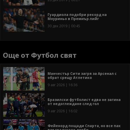
Гуардиола подобри рекорд на
Моуриньо в Премиър лийг
30 дек 2019 | 00:45
Още от Футбол свят
Манчестър Сити загря за Арсенал с
обрат срещу Атлетико
9 авг 2026 | 16:36
Бразилски футболист едва не загина
от недоглеждане след гол
9 авг 2026 | 16:02
Фейенорд пощади Спарта, но все пак
взе градското дерби