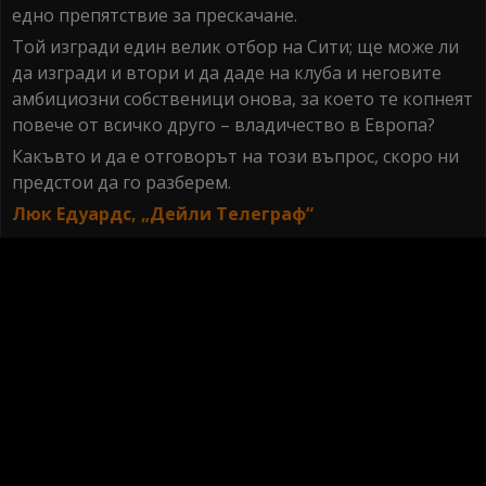
едно препятствие за прескачане.
Той изгради един велик отбор на Сити; ще може ли
да изгради и втори и да даде на клуба и неговите
амбициозни собственици онова, за което те копнеят
повече от всичко друго – владичество в Европа?
Какъвто и да е отговорът на този въпрос, скоро ни
предстои да го разберем.
Люк Едуардс, „Дейли Телеграф“