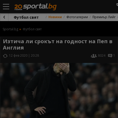
Футбол свят
Новини
Фотогалерии
Премиър Лийг
Sportal.bg
Футбол свят
Изтича ли срокът на годност на Пеп в
Англия
12 фев 2020 | 20:28
8024
1