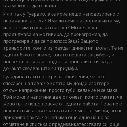
възможност да го кажат.
Или пък у Гуардиола се крие нещо неподозирано и
невиждано досега? Има ли вечен извор магията му,
или пък има срок на годност? Може ли да
продължава да мотивира, да преизгражда, да
прогресира и да се приспособява? Защото
треньорите, които изграждат династии, могат. Те не
вдигат бялото знаме, когато нещата загрубеят, и
понасят със сила и гордост и провалите си, за да
дочакат следващите си триумфи.
Гуардиола сам се откри за обвинения, че не е
способен на това; че когато му дойде изотгоре
откъм напрежение, просто губи желание и се маха.
Той може и наистина да е от онези, които смятат, че
животът е нещо повече от едната работа. Това не е
недостатък, дори е за възхита в много смисли, но не
прикрива факта, че Пеп има още едно нещо за
отмятане в списъка с предизвикателствата си, още