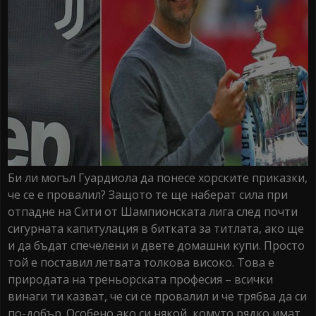
Би ли могъл Гуардиола да понесе хорските приказки,
че се е провалил? Защото те ще наберат сила при
отпадне на Сити от Шампионската лига след почти
сигурната капитулация в битката за титлата, ако ще
и да бъдат спечелени и двете домашни купи. Просто
той е поставил летвата толкова високо. Това е
природата на треньорската професия – всички
винаги ти казват, че си се провалил и че трябва да си
по-добър. Особено ако си някой, комуто рядко имат