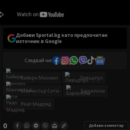
Добави Sportal.bg като предпочитан
източник в Google
Следвай ни:
Байерн Мюнхен
Ливърпул
Манчестър Сити
Барселона
Реал Мадрид
0
Добави коментар