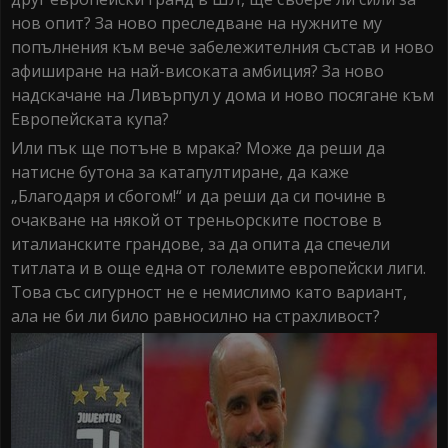
нов опит? За ново преследване на нужните му
попълнения към вече забележителния състав и ново
афиширане на най-високата амбиция? За ново
надскачане на Ливърпул у дома и ново посягане към
Европейската купа?
Или пък ще потъне в мрака? Може да реши да
натисне бутона за катапултиране, да каже
„Благодаря и сбогом!“ и да реши да си почине в
очакване на някой от треньорските постове в
италианските грандове, за да опита да спечели
титлата и в още една от големите европейски лиги.
Това със сигурност не е немислимо като вариант,
ала не би ли било равносилно на страхливост?