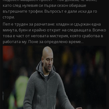
като след нулевия си първи сезон обираше
вътрешните трофеи. Въпросът е дали
иска
да го
стори.
Пеп е труден за разчитане: хладен и сдържан една
минута, буен и крайно открит на следващата. Всичко
това е част от неговата мистерия, която сработва в
работата му. Поне за определено време…