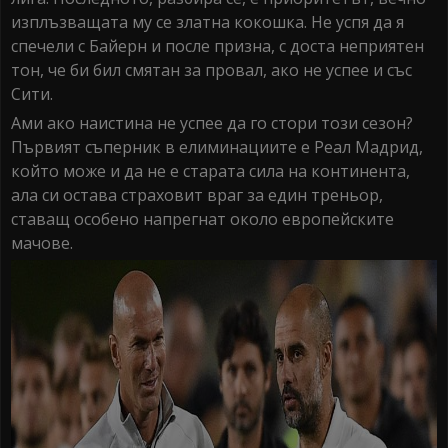
изплъзващата му се златна кокошка. Не успя да я
спечели с Байерн и после призна, с доста неприятен
тон, че би бил смятан за провал, ако не успее и със
Сити.
Ами ако наистина не успее да го стори този сезон?
Първият съперник в елиминациите е Реал Мадрид,
който може и да не е старата сила на континента,
ала си остава страховит враг за един треньор,
ставащ особено напрегнат около европейските
мачове.