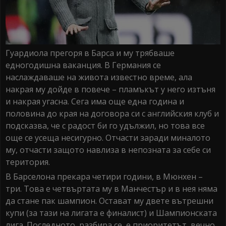
Гуардиола прегоря в Барса и му трябваше
едногодишна ваканция. В Германия се
наслаждаваше на живота известно време, ала
накрая му дойде в повече – пламъкът у него изтъня
и накрая угасна. Сега има още една година и
половина до края на договора си с английския клуб и
подсказва, че с радост би го удължил, но това все
още се усеща несигурно. Отчасти заради миналото
му, отчасти защото навлиза в непозната за себе си
територия.
В Барселона прекара четири години, в Мюнхен –
три. Това е четвъртата му в Манчестър и в нея няма
да стане пак шампион. Остават му двете вътрешни
купи (за тази на лигата е финалист) и Шампионската
лига. Последното, разбира се, е приоритетът, вечно