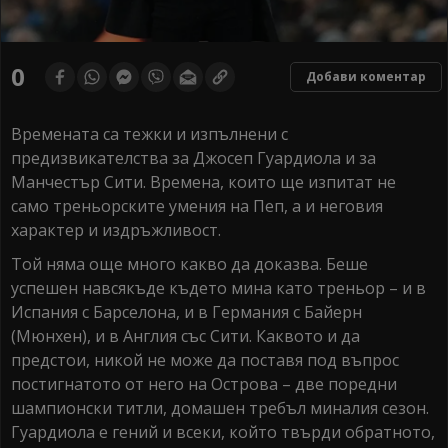
0
Добави коментар
Времената са тежки и изпълнени с
предизвикателства за Джосеп Гуардиола и за
Манчестър Сити. Времена, които ще изпитат не
само треньорските умения на Пеп, а и неговия
характер и издръжливост.
Той няма още много какво да доказва. Беше
успешен навсякъде където мина като треньор – и в
Испания с Барселона, и в Германия с Байерн
(Мюнхен), и в Англия със Сити. Каквото и да
предстои, никой не може да поставя под въпрос
постигнатото от него на Острова – две поредни
шампионски титли, домашен требъл миналия сезон.
Гуардиола е гений и всеки, който твърди обратното,