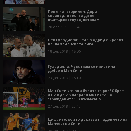
Пеп е категоричен: Дори
справедливостта да не
възтържествува, оставам
20 фев 2020 | 00:46
Пеп Гуардиола: Реал Мадрид е кралят
на Шампионската лига
18 дек 2019 | 18:06
Гуардиола: Чувствам се наистина
добре в Ман Сити
23 дек 2019 | 18:10
Ман Сити хвърли бялата кърпа! Обрат
от 2:0 до 2:3 направи мисията на
"гражданите" невъзможна
27 дек 2019 | 23:43
Цифрите, които доказват падението на
Манчестър Сити
28 дек 2019 | 00:21