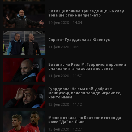
Сити ще почива три седмици, но след
това ще стане напрегнато
10 фев 2020 | 14:04
Спрягат Гуардиола за Ювентус
11 фев 2020 | 06:11
Бивш ас на Реал М: Гуардиола промени
очакванията на хората по света
11 фев 2020 | 11:57
Гуардиола: Не съм най-добрият
мениджър, печеля заради играчите,
които имам
12 фев 2020 | 11:12
Мюлер отказа, но Боатенг е готов да
каже "Да" на Льов
13 фев 2020 | 12:27