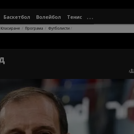
Баскетбол
Волейбол
Тенис
Класиране
Програма
Футболисти
д