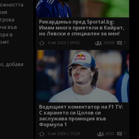
можността
рия
строва
Рикардиньо пред Sportal.bg:
ача във
Имам много приятели в Кайрат,
но Левски е специален за мен!
ора в
жнят
9 авг 2026 | 09:02
18300
1
о, добавя
Водещият коментатор на F1 TV:
С карането си Цолов си
заслужава промоция във
Формула 1
9 авг 2026 | 10:29
6325
1