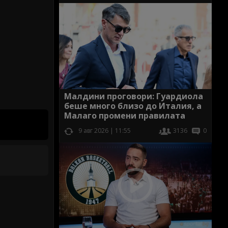
Малдини проговори: Гуардиола
беше много близо до Италия, а
Малаго промени правилата
9 авг 2026 | 11:55
3136
0