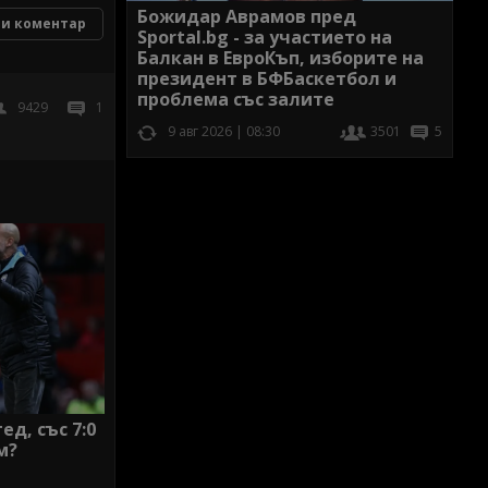
Божидар Аврамов пред
и коментар
Sportal.bg - за участието на
Балкан в ЕвроКъп, изборите на
президент в БФБаскетбол и
проблема със залите
9429
1
9 авг 2026 | 08:30
3501
5
д, със 7:0
м?