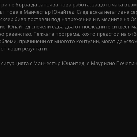
ри не бърза да започва нова работа, защото чака въз
л" това е Манчестър Юнайтед. След всяка негативна се
скяер бива поставян под напрежение и в медиите на О
ие. Юнайтед спечели едва два от последните си шест м
дно равенство. Тежката програма, която предстои на отб
облеми, причинени от многото контузии, могат да усло
 от лоши резултати.
 ситуацията с Манчестър Юнайтед, е Маурисио Почетин