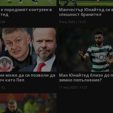
е поредният контузен в
Манчестър Юнайтед си 
йтед
спешност бранител
8:28
9 яну 2020 | 15:23
е може да си позволи да
Ман Юнайтед близо до 
оч като Пеп
зимно попълнение?
1:12
11 яну 2020 | 11:37