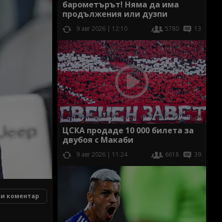
барометърът! Няма да има
продължения или дузпи
9 авг 2026 | 12:10
5780
13
ЦСКА продаде 10 000 билета за
двубоя с Макаби
9 авг 2026 | 11:24
6618
39
и коментар