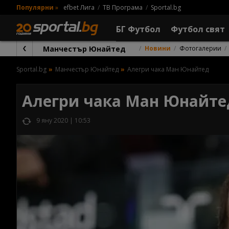
Популярни
»
efbet Лига
ТВ Програма
Sportal.bg
БГ Футбол
Футбол свят
Манчестър Юнайтед
Новини
Фотогалерии
Sportal.bg
Манчестър Юнайтед
Алегри чака Ман Юнайтед
Алегри чака Ман Юнайте
9 яну 2020 | 10:53