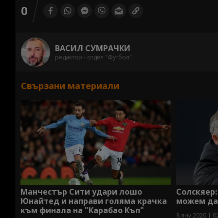
0
ВАСИЛ СУМРАЧКИ
редактор - отдел "Футбол"
Свързани материали
Манчестър Сити удари лошо
Солскяер:
Юнайтед и направи голяма крачка
можем да
към финала на "Карабао Къп"
8 яну 2020 | 0