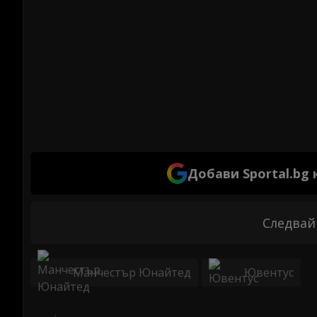
Добави Sportal.bg
Следвай
Манчестър Юнайтед
Ювентус