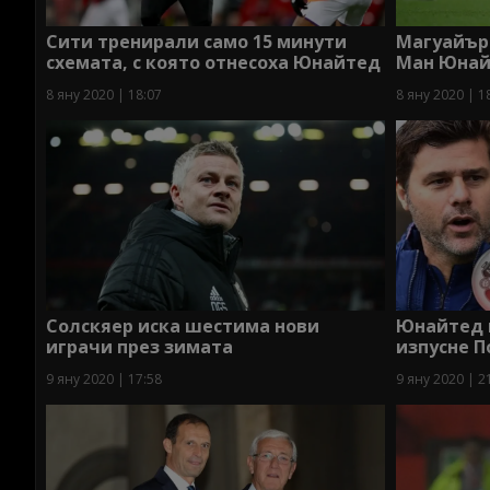
Сити тренирали само 15 минути
Магуайър 
схемата, с която отнесоха Юнайтед
Ман Юна
8 яну 2020 | 18:07
8 яну 2020 | 1
Солскяер иска шестима нови
Юнайтед н
играчи през зимата
изпусне П
9 яну 2020 | 17:58
9 яну 2020 | 2