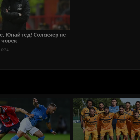
е, Юнайтед! Солскяер не
 човек
10:24