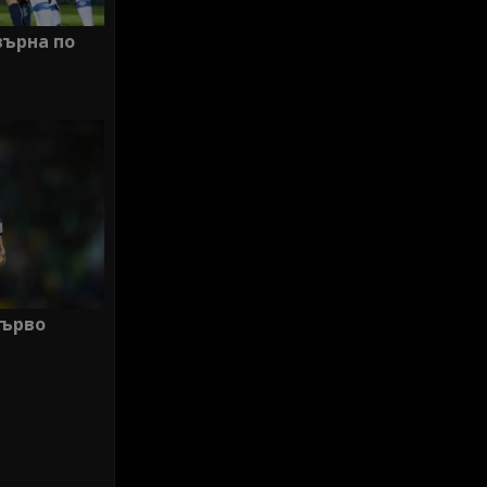
върна по
първо