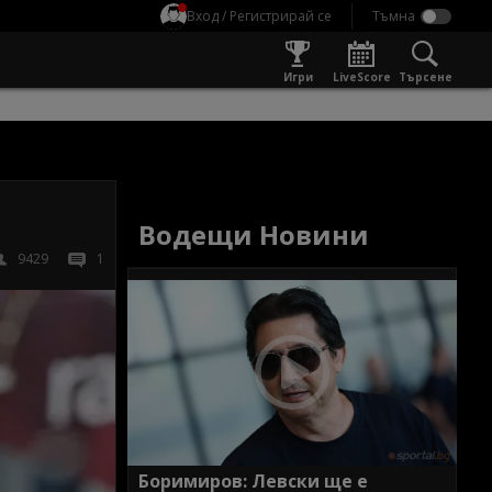
Вход / Регистрирай се
Игри
LiveScore
Търсене
Водещи Новини
9429
1
Боримиров: Левски ще е