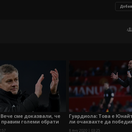
Добав
 Вече сме доказвали, че
Гуардиола: Това е Юнайте
 правим големи обрати
ли очаквахте да победи
2:57
8 яну 2020 | 03:25