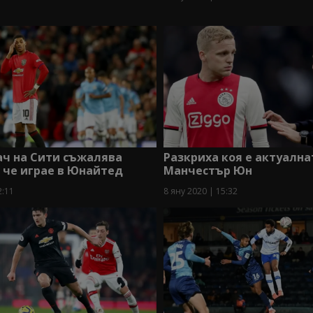
ач на Сити съжалява
Разкриха коя е актуална
 че играе в Юнайтед
Манчестър Юн
2:11
8 яну 2020 | 15:32