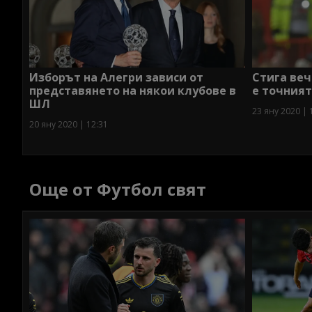
Изборът на Алегри зависи от
Стига веч
представянето на някои клубове в
е точният
ШЛ
23 яну 2020 | 
20 яну 2020 | 12:31
Още от Футбол свят