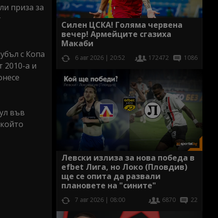
ли приза за
т
Силен ЦСКА! Голяма червена
вечер! Армейците сгазиха
Макаби
убъл с Копа
6 авг 2026 | 20:52
172472
1086
т 2010-а и
онесе
ул във
 който
Левски излиза за нова победа в
efbet Лига, но Локо (Пловдив)
ще се опита да развали
плановете на "сините"
7 авг 2026 | 08:00
6870
22