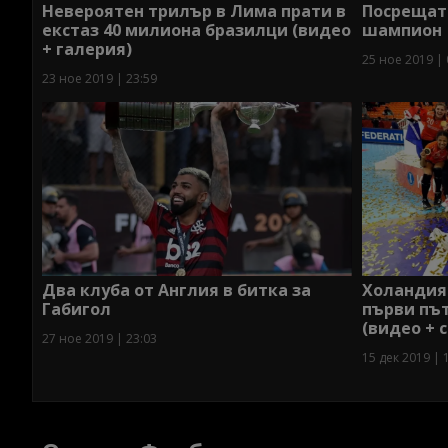
Невероятен трилър в Лима прати в
Посрещат
екстаз 40 милиона бразилци (видео
шампион
+ галерия)
25 ное 2019 | 
23 ное 2019 | 23:59
Два клуба от Англия в битка за
Холандия
Габигол
първи пъ
(видео + 
27 ное 2019 | 23:03
15 дек 2019 | 