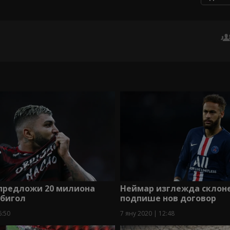
 предложи 20 милиона
Неймар изглежда склон
абигол
подпише нов договор
6:50
7 яну 2020 | 12:48