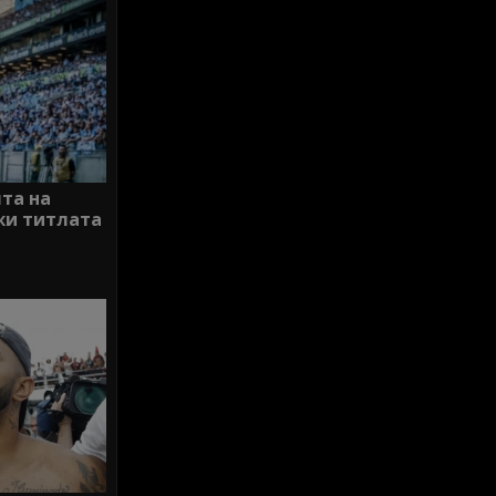
ята на
жи титлата