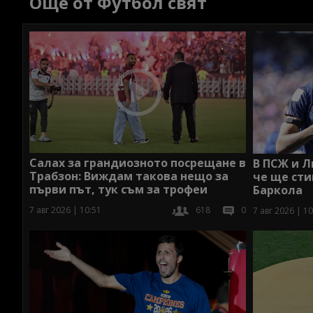
Още от Футбол свят
Салах за грандиозното посрещане в
В ПСЖ и Л
Трабзон: Виждам такова нещо за
че ще сти
първи път, тук съм за трофеи
Баркола
7 авг 2026 | 10:51
618
0
7 авг 2026 | 10