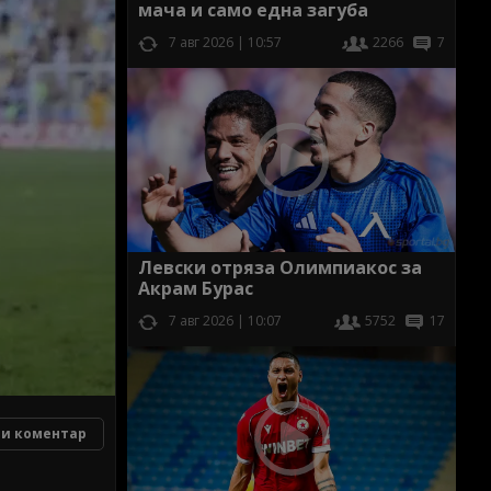
мача и само една загуба
7 авг 2026 | 10:57
2266
7
Левски отряза Олимпиакос за
Акрам Бурас
7 авг 2026 | 10:07
5752
17
и коментар