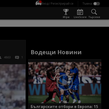
Вход / Регистрирай се
Игри
LiveScore
Търсене
а
Водещи Новини
4863
1
Българските отбори в Европа: 15