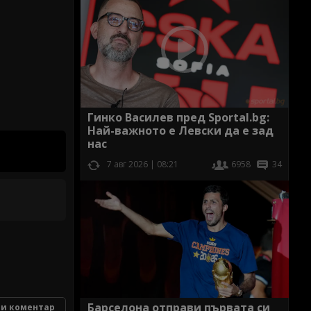
Гинко Василев пред Sportal.bg:
Най-важното е Левски да е зад
нас
7 авг 2026 | 08:21
6958
34
Барселона отправи първата си
и коментар