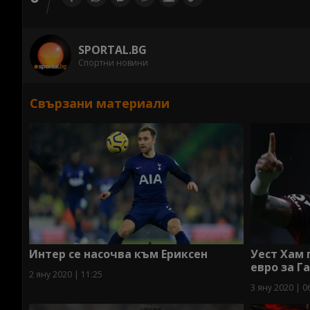
SPORTAL.BG
Спортни новини
Свързани материали
Интер се насочва към Ериксен
Уест Хам
евро за Г
2 яну 2020 | 11:25
3 яну 2020 | 0