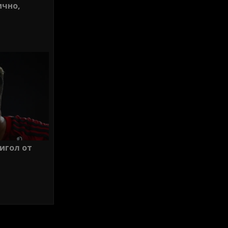
ично,
игол от