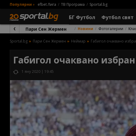
Популярни
»
efbet Лига
ТВ Програма
Sportal.bg
БГ Футбол
Футбол свят
Пари Сен Жермен
Новини
Фотогалерии
Кла
Sportal.bg
Пари Сен Жермен
Неймар
Габигол очаквано избра
Габигол очаквано избран
1 яну 2020 | 19:45