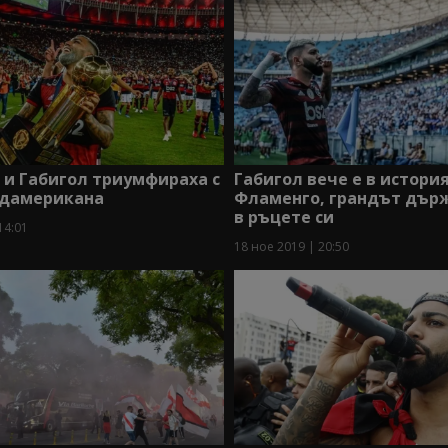
 и Габигол триумфираха с
Габигол вече е в истори
удамерикана
Фламенго, грандът дър
в ръцете си
14:01
18 ное 2019 | 20:50