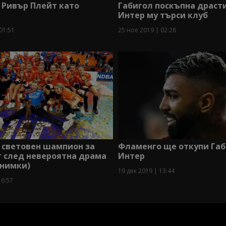
 Ривър Плейт като
Габигол поскъпна драст
Интер му търси клуб
01:51
25 ное 2019 | 02:28
 световен шампион за
Фламенго ще откупи Габ
т след невероятна драма
Интер
снимки)
19 дек 2019 | 13:44
16:57