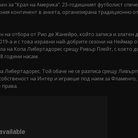
ен за "Крал на Америка". 23-годишният футболист спече
жния континент в анкета, организирана традиционно о
 на отбора от Рио де Жанейро, който записа и златен д
2019-а и с това изравни най-добрите сезони на Неймар о
ала на Копа Либертадорес срещу Ривър Плейт, с което д
8 години насам.
па Либертадорес. Той обаче не се разписа срещу Ливърп
 собственост на Интер и играеше под наем за Фламенго,
 права.