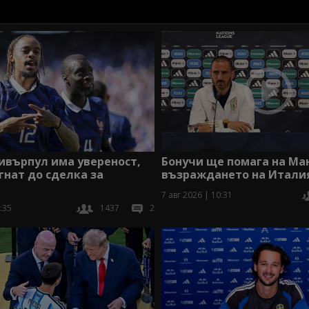
ивърпул има увереност,
Бонучи ще помага на Ма
гнат до сделка за
възраждането на Итали
7 авг 2026 | 10:31
:35
1437
2