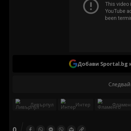
Добави Sportal.bg
Следвай
Ливърпул
Интер
Фламен
0