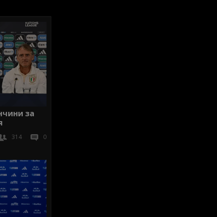
нчини за
я
314
0