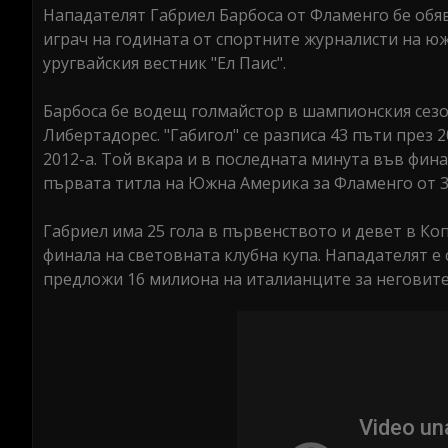
Нападателят Габриел Барбоса от Фламенго бе обяв
играч на годината от спортните журналисти на ю
уругвайския вестник "Ел Паис".
Барбоса бе водещ голмайстор в шампионския сезон
Либертадорес. "Габигол" се разписа 43 пъти през 
2012-а. Той вкара и в последната минута във фин
първата титла на Южна Америка за Фламенго от 3
Габриел има 25 гола в първенството и девет в Ко
финала на световната клубна купа. Нападателят е
предложи 16 милиона на италианците за неговите