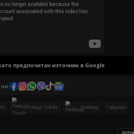
 като предпочитан източник в Google
 ни:
го
Ривър Плейт
Неймар
Габриел
Добав