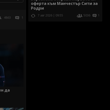
оферта към Манчестър Сити за
Родри
7 авг 2026 | 09:55
5036
1
4863
1
ен да