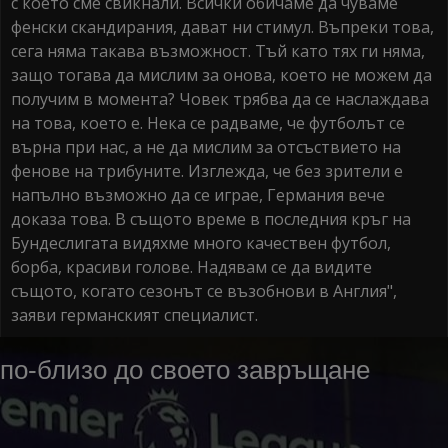
с което сме свикнали. Всички обичаме да чуваме
фенски скандирания, дават ни стимул. Въпреки това,
сега няма такава възможност. Тъй като тях ги няма,
защо тогава да мислим за онова, което не можем да
получим в момента? Човек трябва да се наслаждава
на това, което е. Нека се радваме, че футболът се
върна при нас, а не да мислим за отсъствието на
фенове на трибуните. Изглежда, че без зрители е
напълно възможно да се играе, Германия вече
доказа това. В същото време в последния кръг на
Бундеслигата видяхме много качествен футбол,
борба, красиви голове. Надявам се да видите
същото, когато сезонът се възобнови в Англия",
заяви германският специалист.