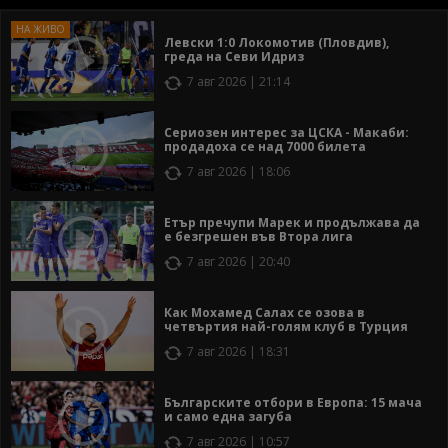
Левски 1:0 Локомотив (Пловдив),
греда на Севи Идриз
7 авг 2026 | 21:14
Сериозен интерес за ЦСКА - Макаби:
продадоха се над 7000 билета
7 авг 2026 | 18:06
Етър пречупи Марек и продължава да
е безгрешен във Втора лига
7 авг 2026 | 20:40
Как Мохамед Салах се озова в
четвъртия най-голям клуб в Турция
7 авг 2026 | 18:31
Българските отбори в Европа: 15 мача
и само една загуба
7 авг 2026 | 10:57