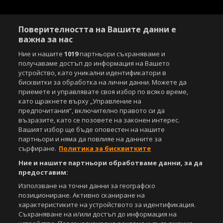
Поверителността на Вашите данни е
важна за нас
Ние и нашите
1019
партньори съхраняваме и
получаваме достъп до информация на Вашето
устройство, като уникални идентификатори в
бисквитки за обработка на лични данни. Можете да
приемете и управлявате своя избор по всяко време,
като щракнете върху „Управление на
предпочитания“, включително правото си да
възразите, като се позовете на законен интерес.
Вашият избор ще бъде оповестен на нашите
партньори и няма да повлияе на данните за
сърфиране.
Политика за бисквитките
Ние и нашите партньори обработваме данни, за да
предоставим:
Използване на точни данни за географско
позициониране. Активно сканиране на
характеристиките на устройството за идентификация.
Съхраняване на и/или достъп до информация на