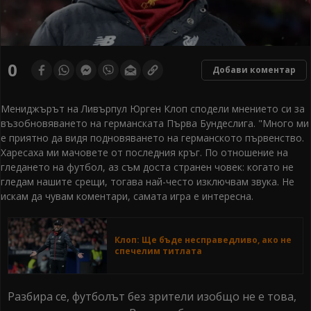
0
Добави коментар
Мениджърът на Ливърпул Юрген Клоп сподели мнението си за
възобновяването на германската Първа Бундеслига. "Много ми
е приятно да видя подновяването на германското първенство.
Харесаха ми мачовете от последния кръг. По отношение на
гледането на футбол, аз съм доста странен човек: когато не
гледам нашите срещи, тогава най-често изключвам звука. Не
искам да чувам коментари, самата игра е интересна.
Клоп: Ще бъде несправедливо, ако не
спечелим титлата
Разбира се, футболът без зрители изобщо не е това,