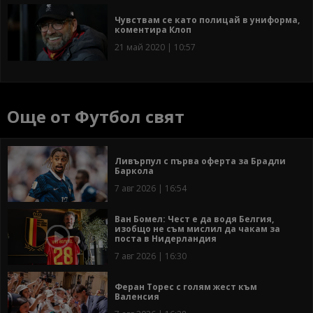
Чувствам се като полицай в униформа,
коментира Клоп
21 май 2020 | 10:57
Още от Футбол свят
Ливърпул с първа оферта за Брадли
Баркола
7 авг 2026 | 16:54
Ван Бомел: Чест е да водя Белгия,
изобщо не съм мислил да чакам за
поста в Нидерландия
7 авг 2026 | 16:30
Феран Торес с голям жест към
Валенсия