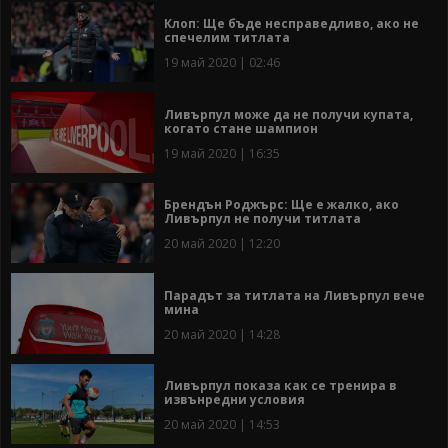
Клоп: Ще бъде несправедливо, ако не
спечелим титлата
19 май 2020 | 02:46
Ливърпул може да не получи купата,
когато стане шампион
19 май 2020 | 16:35
Брендън Роджърс: Ще е жалко, ако
Ливърпул не получи титлата
20 май 2020 | 12:20
Парадът за титлата на Ливърпул вече
мина
20 май 2020 | 14:28
Ливърпул показа как се тренира в
извънредни условия
20 май 2020 | 14:53