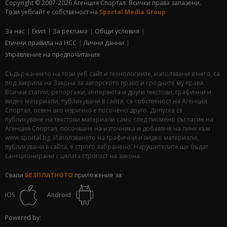
Copyright © 2007-2026 Агенция Спортал. Всички права запазени.
Този уебсайт е собственост на
Sportal Media Group
За нас
Екип
За рекламa
Общи условия
Етични правила на НСС
Лични данни
Управление на предпочитания
Съдържанието на този уеб сайт и технологиите, използвани в него, са
под закрила на Закона за авторското право и сродните му права.
Всички статии, репортажи, интервюта и други текстови, графични и
видео материали, публикувани в сайта, са собственост на Агенция
Спортал, освен ако изрично е посочено друго. Допуска се
публикуване на текстови материали само след писмено съгласие на
Агенция Спортал, посочване на източника и добавяне на линк към
www.sportal.bg. Използването на графични и видео материали,
публикувани в сайта, е строго забранено. Нарушителите ще бъдат
санкционирани с цялата строгост на закона.
Свали
БЕЗПЛАТНОТО
приложение за:
iOS
Android
Powered by: