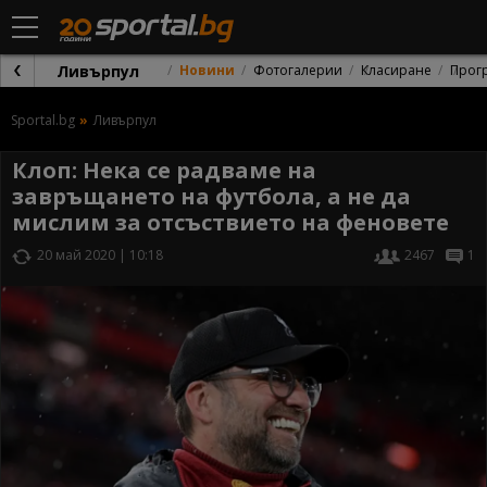
Ливърпул
Новини
Фотогалерии
Класиране
Прог
Sportal.bg
Ливърпул
Клоп: Нека се радваме на
завръщането на футбола, а не да
мислим за отсъствието на феновете
20 май 2020 | 10:18
2467
1