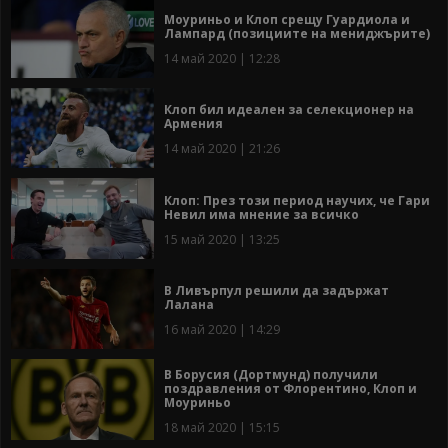
Моуриньо и Клоп срещу Гуардиола и
Лампард (позициите на мениджърите)
14 май 2020 | 12:28
Клоп бил идеален за селекционер на
Армения
14 май 2020 | 21:26
Клоп: През този период научих, че Гари
Невил има мнение за всичко
15 май 2020 | 13:25
В Ливърпул решили да задържат
Лалана
16 май 2020 | 14:29
В Борусия (Дортмунд) получили
поздравления от Флорентино, Клоп и
Моуриньо
18 май 2020 | 15:15