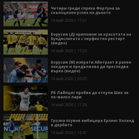
Четири греди спряха Фортуна за
скъпоценен успех на дъното
16 май 2020 | 17:51
Борусия (Д) припомни за красотата на
Бундеслигата с перфектен рестарт
(видео)
16 май 2020 | 17:20
Борусия (М) изпрати Айнтрахт в ранен
нокдаун и продължава да преследва
върха (видео)
16 май 2020 | 20:25
РБ Лайпциг пробва да откупи Шик за
по-малко пари
16 май 2020 | 17:28
Грозна псувня амбицира Ерлинг Холанд
в дербито
16 май 2020 | 18:47