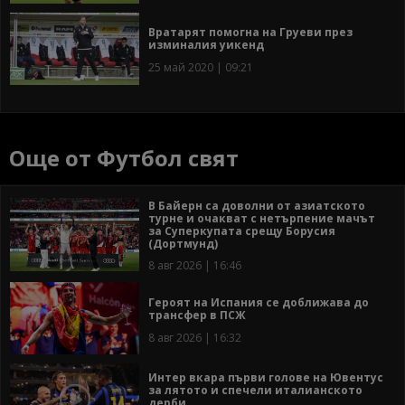
Вратарят помогна на Груеви през
изминалия уикенд
25 май 2020 | 09:21
Още от Футбол свят
В Байерн са доволни от азиатското
турне и очакват с нетърпение мачът
за Суперкупата срещу Борусия
(Дортмунд)
8 авг 2026 | 16:46
Героят на Испания се доближава до
трансфер в ПСЖ
8 авг 2026 | 16:32
Интер вкара първи голове на Ювентус
за лятото и спечели италианското
дерби