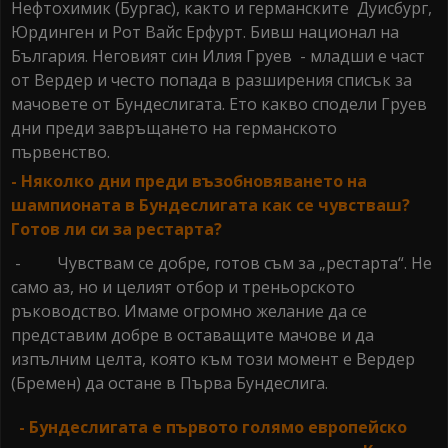
Нефтохимик (Бургас), както и германските Дуисбург,
Юрдинген и Рот Вайс Ерфурт. Бивш национал на
България. Неговият син Илия Груев - младши е част
от Вердер и често попада в разширения списък за
мачовете от Бундеслигата. Ето какво сподели Груев
дни преди завръщането на германското
първенство.
- Няколко дни преди възобновяването на
шампионата в Бундеслигата как се чувстваш?
Готов ли си за рестарта?
- Чувствам се добре, готов съм за „рестарта“. Не
само аз, но и целият отбор и треньорското
ръководство. Имаме огромно желание да се
представим добре в оставащите мачове и да
изпълним целта, която към този момент е Вердер
(Бремен) да остане в Първа Бундеслига.
- Бундеслигата е първото голямо европейско