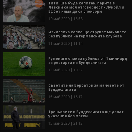
Тити: Ще бъда капитан, парите в
Левски са моя отговорност - Лукойл и
Ефбет няма да са спонсори
10 май 2020 | 16:58
Изчислиха колко ще струват мачовете
без публика на германските клубове
11 май 2020 | 11:14
Румениге очаква публика от 1 милиард
за рестарта на Бундеслигата
13 май 2020 | 10:32
Съветите на Бербатов за мачовете от
Бундеслигата
15 май 2020 | 16:17
Треньорите в Бундеслигата ще дават
указания без маски
15 май 2020 | 21:13