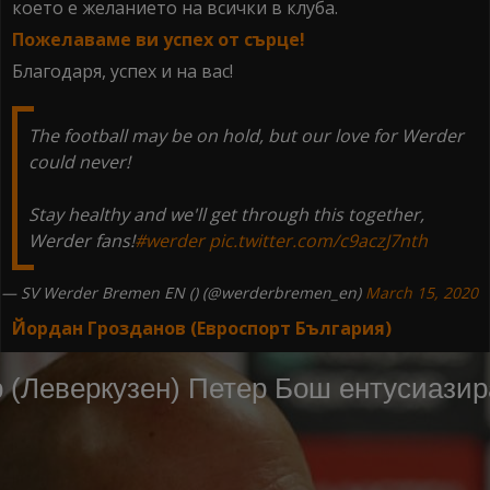
което е желанието на всички в клуба.
Пожелаваме ви успех от сърце!
Благодаря, успех и на вас!
The football may be on hold, but our love for Werder
could never!
Stay healthy and we'll get through this together,
Werder fans!
#werder
pic.twitter.com/c9aczJ7nth
— SV Werder Bremen EN () (@werderbremen_en)
March 15, 2020
Йордан Грозданов (Евроспорт България)