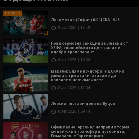
Локомотив (София) 0:0 ЦСКА 1948
8 авг 2026 | 18:59
Нова сериозна санкция за Левски от
УЕФА, европейската централа не
одобри транспарант
8 авг 2026 | 16:06
Макаби: Бяхме по-добри, а ЦСКА ни
ужили с три атаки, отиваме да
направим невъзможното
8 авг 2026 | 17:04
Левски постави цена на Вуцов
8 авг 2026 | 09:14
Официално: Арсенал направи втория
си най-скъп трансфер в историята,
Гимараеш е “артилерист”