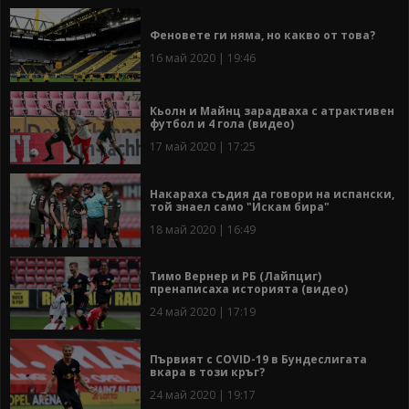
Феновете ги няма, но какво от това?
16 май 2020 | 19:46
Кьолн и Майнц зарадваха с атрактивен
футбол и 4 гола (видео)
17 май 2020 | 17:25
Накараха съдия да говори на испански,
той знаел само "Искам бира"
18 май 2020 | 16:49
Тимо Вернер и РБ (Лайпциг)
пренаписаха историята (видео)
24 май 2020 | 17:19
Първият с COVID-19 в Бундеслигата
вкара в този кръг?
24 май 2020 | 19:17