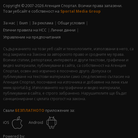
Copyright © 2007-2026 Агенция Спортал. Всички права запазени.
Този уебсайт е собственост на
Sportal Media Group
За нас
Екип
За рекламa
Общи условия
Етични правила на НСС
Лични данни
Управление на предпочитания
Съдържанието на този уеб сайт и технологиите, използвани в него, са
под закрила на Закона за авторското право и сродните му права.
Всички статии, репортажи, интервюта и други текстови, графични и
видео материали, публикувани в сайта, са собственост на Агенция
Спортал, освен ако изрично е посочено друго. Допуска се
публикуване на текстови материали само след писмено съгласие на
Агенция Спортал, посочване на източника и добавяне на линк към
www.sportal.bg. Използването на графични и видео материали,
публикувани в сайта, е строго забранено. Нарушителите ще бъдат
санкционирани с цялата строгост на закона.
Свали
БЕЗПЛАТНОТО
приложение за:
iOS
Android
Powered by: