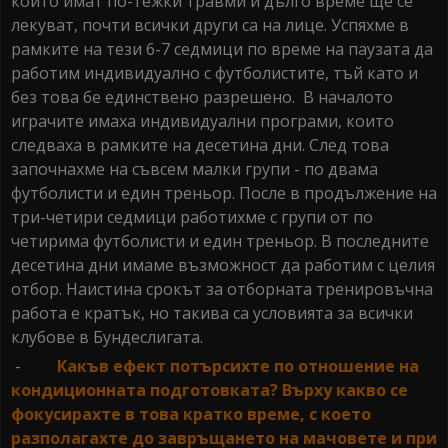
които имат по-тежки травми и дълго време ще се
лекуват, почти всички други са на лице. Успяхме в
рамките на тези 6-7 седмици по време на паузата да
работим индивидуално с футболистите, тъй като и
без това бе единствено разрешено. В началото
играчите имаха индивидуални програми, които
следваха в рамките на десетина дни. След това
започнахме на съвсем малки групи - по двама
футболисти и един треньор. После в продължение на
три-четири седмици работихме с групи от по
четирима футболисти и един треньор. В последните
десетина дни имаме възможност да работим с целия
отбор. Наистина срокът за отборната тренировъчна
работа е кратък, но такива са условията за всички
клубове в Бундеслигата.
-
Какъв ефект потърсихте по отношение на
кондиционната подготовката? Върху какво се
фокусирахте в това кратко време, с което
разполагахте до завръщането на мачовете и при