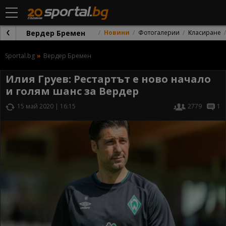
Вердер Бремен
Новини
Фотогалерии
Класиране
Sportal.bg
Вердер Бремен
Илия Груев: Рестартът е ново начало
и голям шанс за Вердер
15 май 2020 | 16:15
2779
1