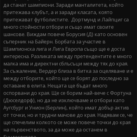
да станат шампиони. Заради манталитета, който
притежава клубът, а и заради класата, която
притежават футболистите. Дортмунд и Лайпциг са
много стойности отбори и също имат своите
шансове. Виждам повече Борусия (Д) като основен
съперник на Байерн. Борбата за участие в
Шампионска лига и Лига Европа също ще е доста
интересна. Разликата между претендентите е много
малка има и директни сблъсъци между тях до края.
За съжаление, Вердер близа в битка за оцеляване и е
между отборите, който ще се борят до последно за
оставане в елита. Нещата ще бъдат много
оспорвани до края. Ще се борим най-вече с Фортуна
(Дюселдорф), но да не изключваме и отбори като
Аугсбург и Унион (Берлин), който имат добър актив
от точки, но и трудни мачове до края. Надявам се, че
ще спечелим колкото се може повече точки до края
на първенството, за да може да останем в