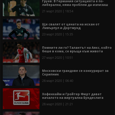
Груев: В Германия ситуацията е по-
либерална, няма проблем да излизаш
21 март 2020 | 18:54
Ще свалят от цената на искан от
Ливърпул и Дортмунд
23 март 2020 | 15:35
Помните ли го? Талантът на Аякс, който
беше в кома, се връща към живота
27 март 2020 | 10:51
Московски грандове се конкурират за
Скрипник
28 март 2020 | 06:40
Хофенхайм и Гройтер Фюрт дават
началото на виртуална Бундеслига
28 март 2020 | 21:21