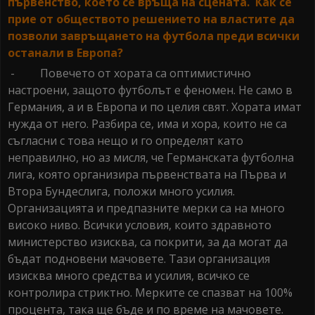
първенство, което се връща на сцената. Как се
прие от обществото решението на властите да
позволи завръщането на футбола преди всички
останали в Европа?
- Повечето от хората са оптимистично
настроени, защото футболът е феномен. Не само в
Германия, а и в Европа и по целия свят. Хората имат
нужда от него. Разбира се, има и хора, които не са
съгласни с това нещо и го определят като
неправилно, но аз мисля, че Германската футболна
лига, която организира първенствата на Първа и
Втора Бундеслига, положи много усилия.
Организацията и предпазните мерки са на много
високо ниво. Всички условия, които здравното
министерство изисква, са покрити, за да могат да
бъдат подновени мачовете. Тази организация
изисква много средства и усилия, всичко се
контролира стриктно. Мерките се спазват на 100%
процента, така ще бъде и по време на мачовете.