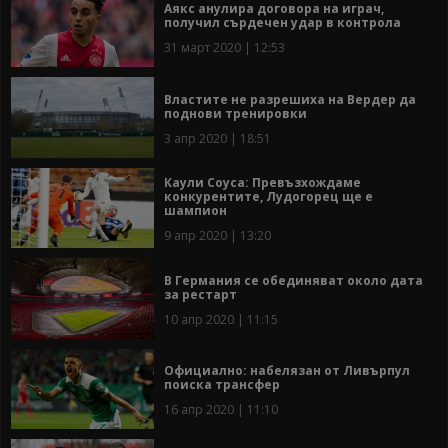
Аякс анулира договора на играч,
получил сърдечен удар в контрола
31 март 2020 | 12:53
Властите не разрешиха на Вердер да
поднови тренировки
3 апр 2020 | 18:51
Каули Соуса: Превъзхождаме
конкурентите, Лудогорец ще е
шампион
9 апр 2020 | 13:20
В Германия се обединяват около дата
за рестарт
10 апр 2020 | 11:15
Официално: набелязан от Ливърпул
поиска трансфер
16 апр 2020 | 11:10