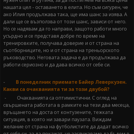
нужен опит и рутина, за да постигнем на всяка цена
нашата цел - оставането в елита. Но съм сигурен, че
ако Илия продължава така, ще има шанс за изява. А
дали ще се възползва от този шанс, зависи от него.
Но се надявам да го направи, защото работи много
усърдно и се представя добре по време на
тренировките, получава доверие и от страна на
съотборниците, но и от страна на треньорското
ръководство. Неговата задача е да продължава да
работи сериозно и да дава всичко от себе си.
-
В понеделник приемате Байер Леверкузен.
Какви са очакванията ти за този двубой?
- Очакванията са оптимистични. С оглед на
свършената работата в рамките на тези два месеца,
връщането на доста от контузените, тежката
ситуация, в която ни завари паузата. Виждам
желание от страна на футболистите да дадат всичко
от себе си, за да покажат, че заслужаваме да бъдем в