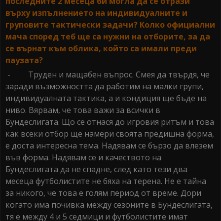
последните 2 месеца би могла да се отрази
върху изпълнението на индивидуалните и
груповите тактически задачи? Колко официални
мача според теб ще са нужни на отборите, за да
се върнат към облика, който са имали преди
паузата?
- Труден и мащабен въпрос. Смея да твърдя, че
заради възможността да работим на малки групи,
индивидуалната тактика, а и кондиция ще бъде на
ниво. Вярвам, че това важи за всички в
Бундеслигата. Що се отнася до игровия ритъм и това
как всеки отбор ще намери своята предишна форма,
е доста интересна тема. Надявам се бързо да влезем
във форма. Надявам се и качеството на
Бундеслигата да не спадне, след като тези два
месеца футболистите не бяха на терена. Не е тайна
за никого, че това е голям период от време. Дори
когато има почивка между сезоните в Бундеслигата,
тя е между 4 и 5 седмици и футболистите имат