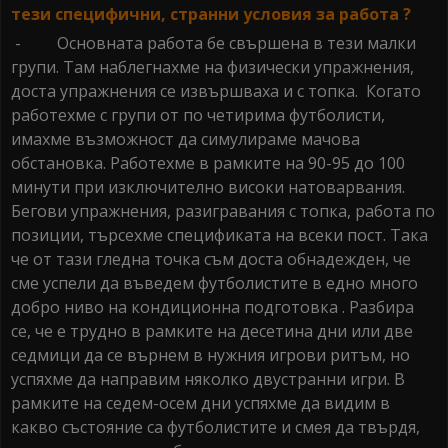
тези специфични, странни условия за работа ?
- Основната работа бе свършена в тези малки
групи. Там наблегнахме на физически упражнения,
доста упражнения се извършваха и с топка. Когато
работехме с групи от по четирима футболисти,
имахме възможност да симулираме мачова
обстановка. Работехме в рамките на 90-95 до 100
минути при изключително високи натоварвания.
Бегови упражнения, разигравания с топка, работа по
позиции, търсехме спецификата на всеки пост. Така
че от тази гледна точка съм доста обнадежден, че
сме успели да въведем футболистите в едно много
добро ниво на кондиционна подготовка . Разбира
се, че е трудно в рамките на десетина дни или две
седмици да се върнем в нужния игрови ритъм, но
успяхме да направим няколко двустранни игри. В
рамките на седем-осем дни успяхме да видим в
какво състояние са футболистите и смея да твърдя,