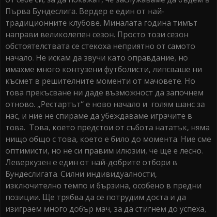
Първа Бундеслига. Вердер е един от най-
традиционните клубове. Миналата година тимът
направи великолепен сезон. Просто този сезон
обстоятелствата се стекоха неприятно от самото
начало. Не искам да звучи като оправдание, но
имахме много контузени футболисти, липсваше ни
късмет в решителните моменти от мачовете. Но
това прекъсване ни даде възможност да започнем
отново. „Рестартът“ е ново начало и голям шанс за
нас, и ние не спираме да убеждаваме играчите в
това. Това, което предстои от събота нататък, няма
нищо общо с това, което е било до момента. Ние сме
оптимисти, но не си правим илюзии, че ще е лесно.
Леверкузен е един от най-добрите отбори в
Бундеслигата. Силни индивидуалности,
изключително темпо и бързина, особено в предни
позиции. Ще трябва да се потрудим доста и да
изиграем много добър мач, за да стигнем до успеха,