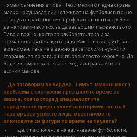
Нямам съмнения в това. Тези мерки от една страна
малко нарушават личния живот на футболистите, но
от друга страна ние сме професионалисти и трябва
да направим всичко, за да завършим първенството.
Това е важно, както за клубовете, така и за
германския футбол като цяло. Както казах, футболът
е феномен, така че е важно да се положи нужното
старание, за да завърши първенството коректно. Да
бъде излъчено класиране след изиграването на
всички мачове.
- Да поговорим за Вердер. Тимът имаше много
проблеми с контузени през цялото време на
сезона, което според специалистите
определяше представянето в първенството. В
тази връзка успяхте ли да възстановите
ключовите си фигури по време на паузата?
- Да, с изключение на един-двама футболисти,