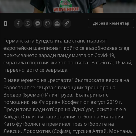
0
Добави коментар
Германската Бундеслига ще стане първият
европейски шампионат, който се възобновява след
прекъсването заради пандемията от Covid-19,
смразила спортния живот по света. В събота, 16 май,
първенството се завръща.
В навечерието на „рестарта“ българската версия на
Евроспорт се свърза с помощник треньора на
Вердер (Бремен) Илия Груев. Българинът е
помощник на Флориан Коофелт от август 2019 г.
Преди това води отбора на Дуисбург, асистент е в
Хайдук (Сплит) и националния отбор на България.
Като футболист е преминал през отборите на
Левски, Локомотив (София), турския Алтай, Монтана,