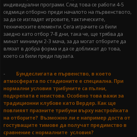
индивидуални програми. След това се работи 4-5
седмици отборно преди началото на първенството,
за да се изгладят игровите, тактическите,
техническите елементи. Сега играчите са били
заедно като отбор 7-8 дни, така че, ще трябва да
минат минимум 2-3 мача, за да могат отборите да
влязат в добра форма и да се доближат до това,
което са били преди паузата.
-
Бундеслигата е първенство, в което
атмосферата по стадионите е специална. При
нормални условия трибуните са пълни,
подкрепата е неистова. Особено това важи за
традиционни клубове като Вердер. Как ще
повлияят празните трибуни върху настройката
на отборите? Възможно ли е например доста от
гостуващите тимове да получат предимство в
сравнение с нормалните условия?