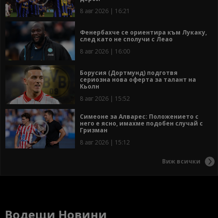
8 авг 2026 | 16:21
Фенербахче се ориентира към Лукаку,
след като не сполучи с Леао
8 авг 2026 | 16:00
Борусия (Дортмунд) подготвя
сериозна нова оферта за талант на
Кьолн
8 авг 2026 | 15:52
Симеоне за Алварес: Положението с
него е ясно, имахме подобен случай с
Гризман
8 авг 2026 | 15:12
Виж всички
Водещи Новини