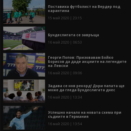
Поставиха футболист на Вердер под
карантина
15 май 2020 | 23:15
Бундеслигата се завръща
16 май 2020 | 06:53
Георги Попов: Призовавам Бойко
Борисов да даде акциите на легендите
на Левски
16 май 2020 | 09:06
Задава се нов рекорд! Дори папата ще
може да гледа Бундеслигата днес
16 май 2020 | 13:34
Успешно начало на новата схема при
съдиите в Германия
16 май 2020 | 13:54