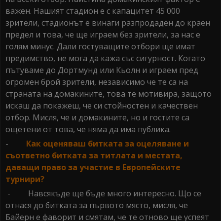
важен. Нашият стадион е с капацитет 45 000
зрители, стадионът е винаги разпродаден до краен
предел и това, че ще играем без зрители, за нас е
голям минус. Дали гостуващите отбори ще имат
предимство, не мога да кажа със сигурност. Когато
пътуваме до Дортмунд или Кьолн и играем пред
огромен брой зрители, независимо че те са на
страната на домакините, това те мотивира, защото
искаш да покажеш, че си стойностен и качествен
отбор. Мисля, че и домакините, но и гостите са
ощетени от това, че няма да има публика.
-
Как оценяваш битката за оцеляване и
съответно битката за титлата и местата,
даващи право за участие в Европейските
турнири?
- Навсякъде ще бъде много интересно. Що се
отнася до битката за първото място, мисля, че
Байерн е фаворит и смятам, че те отново ще успеят