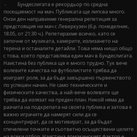
- Бундеслигата е рекордьор по средна
посещаемост на мач. Публиката ще липсва много.
Онзи ден направихме генерална репетиция за
предстоящия ни мач с Леверкузен (б.р. понеделник,
18.05, от 21:30 ч.). Репетирахме всичко, като се
започне от музиката, камерите, излизането на
терена и останалите детайли. Това няма нищо общо
с това, което представлява един мач в Бундеслигата.
Наистина без публика ще е много трудно. Тук вече
волевите качества на футболистите трябва да
изиграят роля, за да бъде завършено първенството
по успешен начин. Не само техническите и
физическите качества, а най-вече волевите ще
трябва да излязат на преден план. Никой няма да
разчита на подкрепата на своята публика и затова е
важно играчите да намерят сили да се
концентрират, да се мотивират, за да бъдат
спечелени точките и съответно осъществени целите
на всеки отбор. Наистина домакинският фактор е