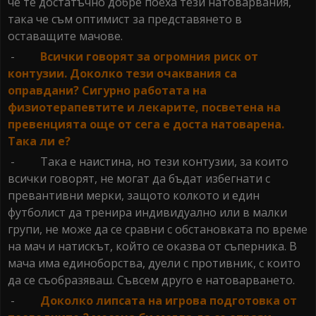
че те достатъчно добре поеха тези натоварвания,
така че съм оптимист за представянето в
оставащите мачове.
-
Всички говорят за огромния риск от
контузии. Доколко тези очаквания са
оправдани? Сигурно работата на
физиотерапевтите и лекарите, посветена на
превенцията още от сега е доста натоварена.
Така ли е?
- Така е наистина, но тези контузии, за които
всички говорят, не могат да бъдат избегнати с
превантивни мерки, защото колкото и един
футболист да тренира индивидуално или в малки
групи, не може да се сравни с обстановката по време
на мач и натискът, който се оказва от съперника. В
мача има единоборства, дуели с противник, с които
да се съобразяваш. Съвсем друго е натоварването.
-
Доколко липсата на игрова подготовка от