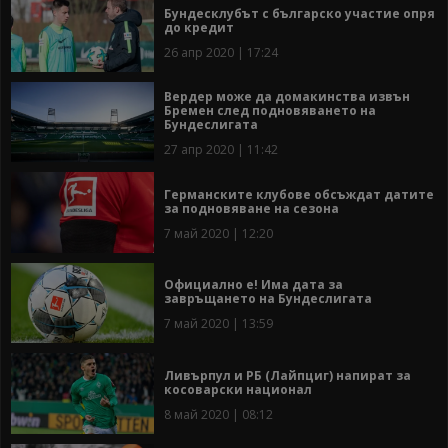
Бундесклубът с българско участие опря
до кредит
26 апр 2020 | 17:24
Вердер може да домакинства извън
Бремен след подновяването на
Бундеслигата
27 апр 2020 | 11:42
Германските клубове обсъждат датите
за подновяване на сезона
7 май 2020 | 12:20
Официално е! Има дата за
завръщането на Бундеслигата
7 май 2020 | 13:59
Ливърпул и РБ (Лайпциг) напират за
косоварски национал
8 май 2020 | 08:12