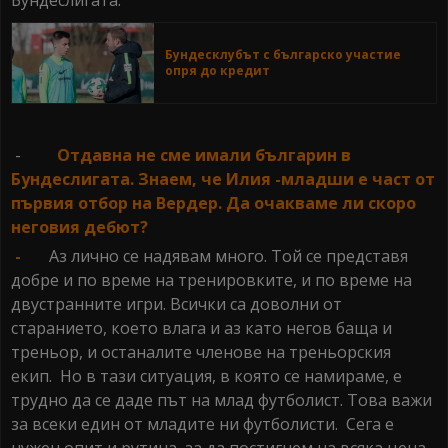
Бундеслигата.
Бундесклубът с българско участие
опря до кредит
-
Отдавна не сме имали българин в
Бундеслигата. Знаем, че Илия -младши е част от
първия отбор на Вердер. Да очакваме ли скоро
неговия дебют?
-
Аз лично се надявам много. Той се представя
добре и по време на тренировките, и по време на
двустранните игри. Всички са доволни от
старанието, което влага и аз като негов баща и
треньор, и останалите членове на треньорския
екип. Но в тази ситуация, в която се намираме, е
трудно да се даде път на млад футболист. Това важи
за всеки един от младите ни футболисти. Сега е