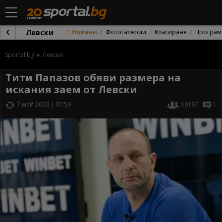
Левски
Новини
Фотогалерии
Класиране
Програм
Sportal.bg
Левски
Тити Папазов обяви размера на
искания заем от Левски
7 май 2020 | 07:59
18187
1