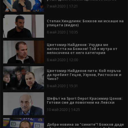
7 май 2020 | 17:21
Степан Хиндлиян: Божков ни искаше на
улицата (видео)
8 май 2020 | 10:35
Цветомир Найденов: Учудва ме
наглостта на Божков! Той е мутра от
непосочена от него категория
8 май 2020 | 12:00
Цветомир Найденов пита: Кой поръча
да пребият Гецов, Узунов, Ристосков и
Чико?
8 май 2020 | 15:31
Шефът на Sport Depot Красимир Цонов:
Готови сме да помогнем на Левски
10 май 2020 | 14:25
Добра новина за "сините"! Божков даде