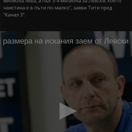
милиона лева, а пък 3-4 милиона за Левски, което
наистина е в пъти по-малко", заяви Тити пред
"Канал 3".