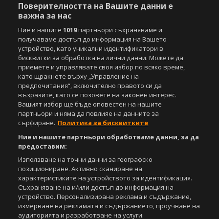
Поверителността на Вашите данни е
важна за нас
Ние и нашите
1019
партньори съхраняваме и
получаваме достъп до информация на Вашето
устройство, като уникални идентификатори в
бисквитки за обработка на лични данни. Можете да
приемете и управлявате своя избор по всяко време,
като щракнете върху „Управление на
предпочитания“, включително правото си да
възразите, като се позовете на законен интерес.
Вашият избор ще бъде оповестен на нашите
партньори и няма да повлияе на данните за
сърфиране.
Политика за бисквитките
Ние и нашите партньори обработваме данни, за да
предоставим:
Използване на точни данни за географско
позициониране. Активно сканиране на
характеристиките на устройството за идентификация.
Съхраняване на и/или достъп до информация на
устройство. Персонализирана реклама и съдържание,
измерване на рекламата и съдържанието, проучване на
аудиторията и разработване на услуги.