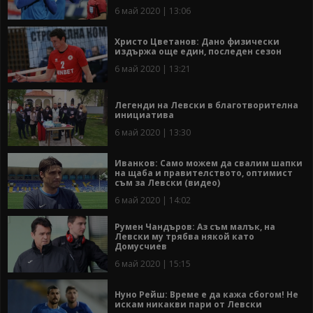
6 май 2020 | 13:06
Христо Цветанов: Дано физически
издържа още един, последен сезон
6 май 2020 | 13:21
Легенди на Левски в благотворителна
инициатива
6 май 2020 | 13:30
Иванков: Само можем да свалим шапки
на щаба и правителството, оптимист
съм за Левски (видео)
6 май 2020 | 14:02
Румен Чандъров: Аз съм малък, на
Левски му трябва някой като
Домусчиев
6 май 2020 | 15:15
Нуно Рейш: Време е да кажа сбогом! Не
искам никакви пари от Левски