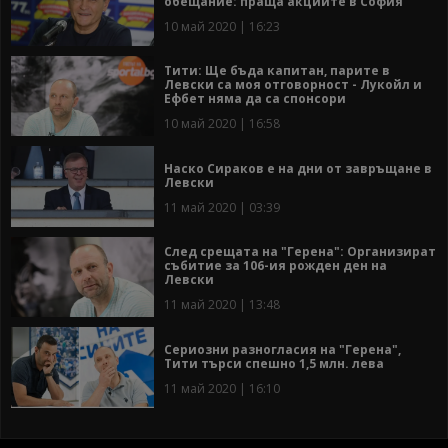
обещание: праща акциите в София
10 май 2020 | 16:23
Тити: Ще бъда капитан, парите в
Левски са моя отговорност - Лукойл и
Ефбет няма да са спонсори
10 май 2020 | 16:58
Наско Сираков е на дни от завръщане в
Левски
11 май 2020 | 03:39
След срещата на "Герена": Организират
събитие за 106-ия рожден ден на
Левски
11 май 2020 | 13:48
Сериозни разногласия на "Герена",
Тити търси спешно 1,5 млн. лева
11 май 2020 | 16:10