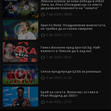
Левски излиза за нова победа в efbet
Лига, но Локо (Пловдив) ще се опита
да развали плановете на "сините"
7 авг 2026 | 08:00
Христо Янев: Поздравявам момчетата,
но трябва да останем смирени
6 авг 2026 | 21:12
Гинко Василев пред Sportal.bg: Най-
важното е Левски да е зад нас
7 авг 2026 | 08:21
Сенси предупреди ЦСКА за реванша
6 авг 2026 | 21:23
Край на сагата: Винисиус остава в
Реал Мадрид до 2032 г.
6 авг 2026 | 21:21