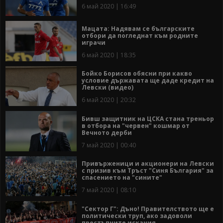
6 май 2020 | 16:49
Мацата: Надявам се българските
отбори да погледнат към родните
играчи
6 май 2020 | 18:35
Бойко Борисов обясни при какво
условие държавата ще даде кредит на
Левски (видео)
6 май 2020 | 20:32
Бивш защитник на ЦСКА стана треньор
в отбора на "червен" кошмар от
Вечното дерби
7 май 2020 | 00:40
Привърженици и акционери на Левски
с призив към Тръст "Синя България" за
спасението на "сините"
7 май 2020 | 08:10
"Сектор Г": Дъно! Правителството ще е
политически труп, ако задоволи
престъпните искания