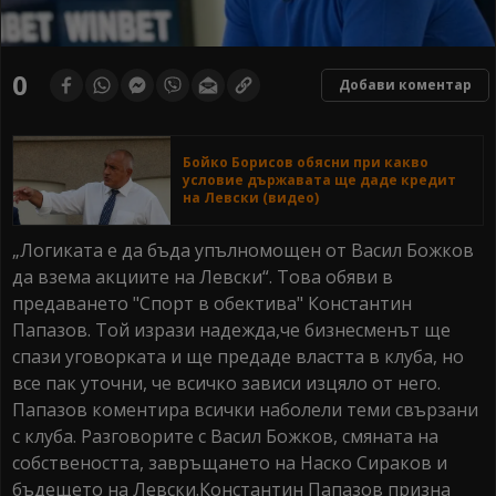
0
Добави коментар
Бойко Борисов обясни при какво
условие държавата ще даде кредит
на Левски (видео)
„Логиката е да бъда упълномощен от Васил Божков
да взема акциите на Левски“. Това обяви в
предаването "Спорт в обектива" Константин
Папазов. Той изрази надежда,че бизнесменът ще
спази уговорката и ще предаде властта в клуба, но
все пак уточни, че всичко зависи изцяло от него.
Папазов коментира всички наболели теми свързани
с клуба. Разговорите с Васил Божков, смяната на
собствеността, завръщането на Наско Сираков и
бъдещето на Левски.Константин Папазов призна