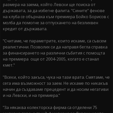
размера на заема, който Левски ще поиска от
държавата, за да избегне фалита. "Сините" фенове
на клуба се обърнаха към премиера Бойко Борисов с
молба да помогне за отпускането на безлихвен
кредит от държавата.
"Считаме, че параметрите, които искаме, са съвсем
реалистични. Позволих си да направя бегла справка
за финансирането на различни събития с помощта
на премиера още от 2004-2005, когато е станал
кмет."
"Всеки, който закъса, чука на тази врата. Смятаме, че
сега има възможност за заем. Не искаме по никакъв
начин да създаваме прецедент и да носим негативи
и на Левски, и на премиера."
"За някаква колекторска фирма са отделени 75