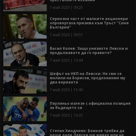
7 май 2020 | 09:25
Сериозна част от малките акционери
опровергаха призива към Тръст "Синя
България"
7 май 2020 | 09:57
Васил Колев: Защо унизихте Левски и
продължавате да го правите?
7 май 2020 | 10:44
Шефът на НКП на Левски: Не сме се
молили на Борисов, предложихме му
два варианта
7 май 2020 | 15:40
Паулиньо излезе с официална позиция
за бъдещето си
7 май 2020 | 16:35
Степан Хиндлиян: Божков трябва да
реши дали Левски ще живее или не