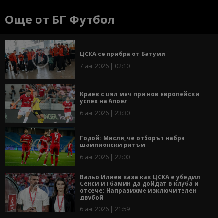
Още от БГ Футбол
ЦСКА се прибра от Батуми
7 авг 2026 | 02:10
Краев с цял мач при нов европейски
успех на Апоел
6 авг 2026 | 23:30
Годой: Мисля, че отборът набра
шампионски ритъм
6 авг 2026 | 22:00
Вальо Илиев каза как ЦСКА е убедил
Сенси и Гбамин да дойдат в клуба и
отсече: Направихме изключителен
двубой
6 авг 2026 | 21:59