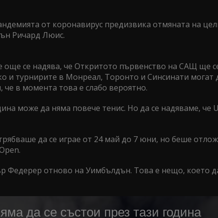
 пандемията от коронавирус предизвика отмяната на цел
дън Ричард Люис.
се още се надява, че Откритото първенство на САЩ ще се
ко и турнирите в Монреал, Торонто и Синсинати могат 
, че в момента това е слабо вероятно.
одина може да няма повече тенис. Но да се надяваме, че 
ябваше да се играе от 24 май до 7 юни, но беше отлож
Open.
ър Федерер отново на Уимбълдън. Това е нещо, което д