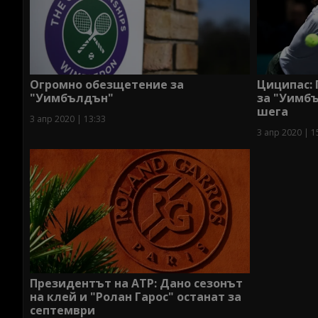
Огромно обезщетение за
Циципас: 
"Уимбълдън"
за "Уимб
шега
3 апр 2020 | 13:33
3 апр 2020 | 1
Президентът на АТР: Дано сезонът
на клей и "Ролан Гарос" останат за
септември