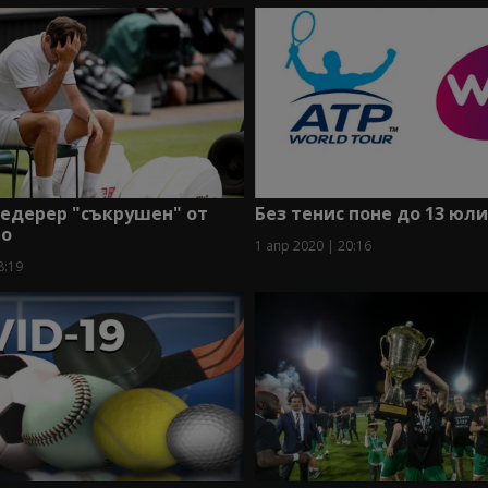
едерер "съкрушен" от
Без тенис поне до 13 юли
то
1 апр 2020 | 20:16
8:19