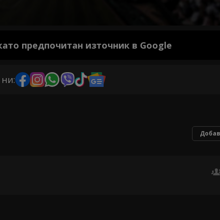
 като предпочитан източник в Google
 ни:
Добав