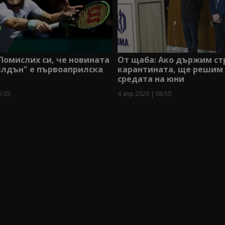
Помислих си, че новината
От щаба: Ако държим ст
ълдън" е първоаприлска
карантината, ще решим 
средата на юни
5:03
4 апр 2020 | 08:50