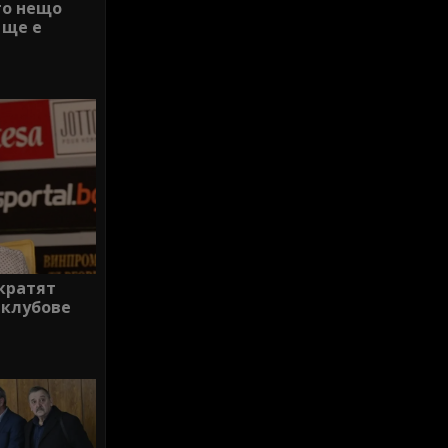
то нещо
 ще е
екратят
 клубове