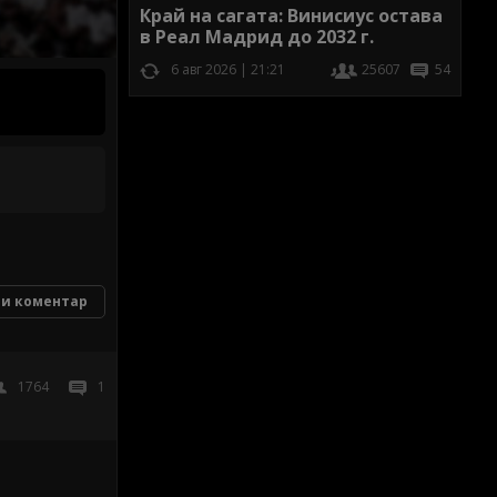
Край на сагата: Винисиус остава
в Реал Мадрид до 2032 г.
6 авг 2026 | 21:21
25607
54
и коментар
1764
1