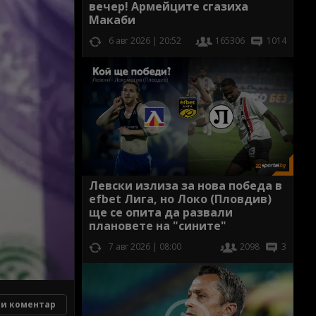
вечер! Армейците сгазиха
Макаби
6 авг 2026 | 20:52
165306
1014
Левски излиза за нова победа в
efbet Лига, но Локо (Пловдив)
ще се опита да развали
плановете на "сините"
7 авг 2026 | 08:00
2098
3
и коментар