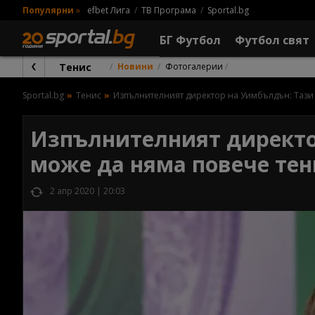
Популярни
»
efbet Лига
ТВ Програма
Sportal.bg
БГ Футбол
Футбол свят
Тенис
Новини
Фотогалерии
Sportal.bg
Тенис
Изпълнителният директор на Уимбълдън: Тази 
Изпълнителният директо
може да няма повече тен
2 апр 2020 | 20:03