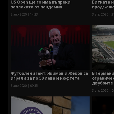
US Open ще го има въпреки
Битката н
заплахата от пандемия
продължав
2 апр 2020 | 14:23
3 апр 2020 | 2
Футболен агент: Якимов и Жеков са
В Германи
играли за по 50 лева и кюфтета
ограниче
двубоите
3 апр 2020 | 09:35
3 апр 2020 | 0