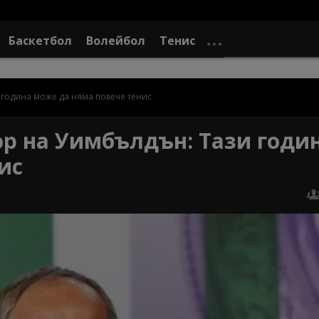
Баскетбол
Волейбол
Тенис
година може да няма повече тенис
р на Уимбълдън: Тази годи
ис