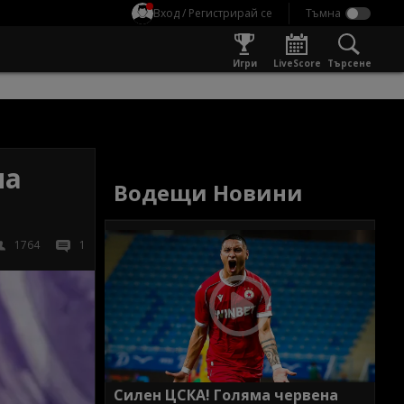
Вход / Регистрирай се
Игри
LiveScore
Търсене
на
Водещи Новини
1764
1
Силен ЦСКА! Голяма червена