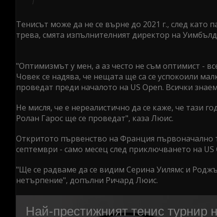
Тенисът може да не се върне до 2021 г., след като
трева, смята изпълнителният директор на Уимбъл
"Оптимизмът у мен, а аз често не съм оптимист - в
Човек се надява, че нещата ще са се успокоили мал
проведат преди началото на US Open. Всички знаем
Не мисля, че е нереалистично да се каже, че тази г
Ролан Гарос ще се проведат", каза Люис.
Откритото първенство на Франция първоначално тр
септември - само месец след приключването на US 
"Ще се радваме да се видим Серина Уилямс и Родж
нетърпение", допълни Ричард Люис.