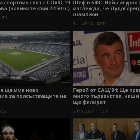
а спортния свят с COVID-19
Шеф в БФС: Най-сигурно
а (новините към 22:50 ч.)
изглежда, че Лудогорец
шампион
1:50
3 апр 2020 | 08:35
я ще има ново
Герой от САЩ'94: Ще пр
ние за присъстващите на
много първенства, наши
ще фалират
9:52
3 апр 2020 | 11:30