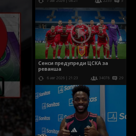
7 авг 2026 | 08:21
2255
5
Сенси предупреди ЦСКА за
реванша
6 авг 2026 | 21:23
34078
29