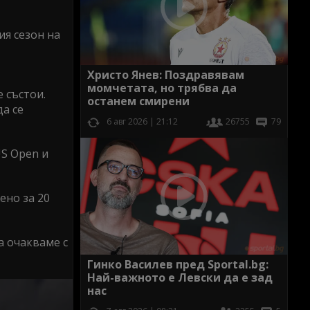
ия сезон на
Христо Янев: Поздравявам
момчетата, но трябва да
 състои.
останем смирени
да се
6 авг 2026 | 21:12
26755
79
US Open и
ено за 20
а очакваме с
Гинко Василев пред Sportal.bg:
Най-важното е Левски да е зад
нас