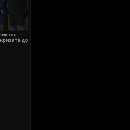
риктно
кризата до