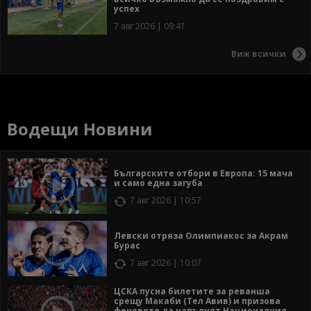
успех
7 авг 2026 | 09:41
Виж всички
Водещи Новини
Българските отбори в Европа: 15 мача
и само една загуба
7 авг 2026 | 10:57
Левски отряза Олимпиакос за Акрам
Бурас
7 авг 2026 | 10:07
ЦСКА пусна билетите за реванша
срещу Макаби (Тел Авив) и призова
феновете да напълнят Националния