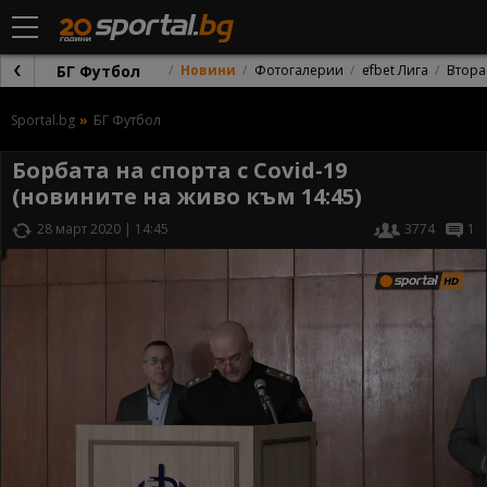
БГ Футбол
Новини
Фотогалерии
efbet Лига
Втора
Sportal.bg
БГ Футбол
Борбата на спорта с Covid-19
(новините на живо към 14:45)
28 март 2020 | 14:45
3774
1