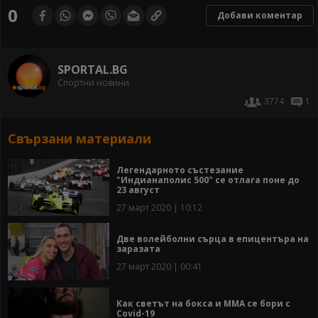
0
Добави коментар
SPORTAL.BG
Спортни новини
3774
1
Свързани материали
Легендарното състезание
"Индианаполис 500" се отлага поне до
23 август
27 март 2020 | 10:12
Две волейболни сърца в епицентъра на
заразата
27 март 2020 | 00:41
Как светът на бокса и ММА се бори с
Covid-19