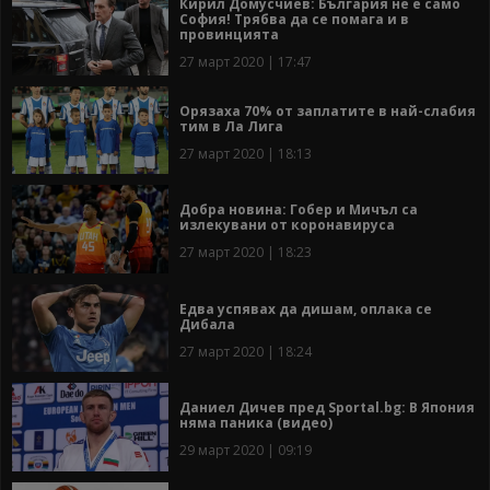
Кирил Домусчиев: България не е само
София! Трябва да се помага и в
провинцията
27 март 2020 | 17:47
Орязаха 70% от заплатите в най-слабия
тим в Ла Лига
27 март 2020 | 18:13
Добра новина: Гобер и Мичъл са
излекувани от коронавируса
27 март 2020 | 18:23
Едва успявах да дишам, оплака се
Дибала
27 март 2020 | 18:24
Даниел Дичев пред Sportal.bg: В Япония
няма паника (видео)
29 март 2020 | 09:19