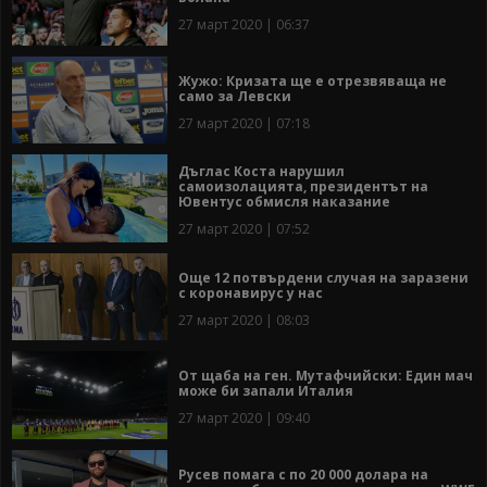
27 март 2020 | 06:37
Жужо: Кризата ще е отрезвяваща не
само за Левски
27 март 2020 | 07:18
Дъглас Коста нарушил
самоизолацията, президентът на
Ювентус обмисля наказание
27 март 2020 | 07:52
Още 12 потвърдени случая на заразени
с коронавирус у нас
27 март 2020 | 08:03
От щаба на ген. Мутафчийски: Един мач
може би запали Италия
27 март 2020 | 09:40
Русев помага с по 20 000 долара на