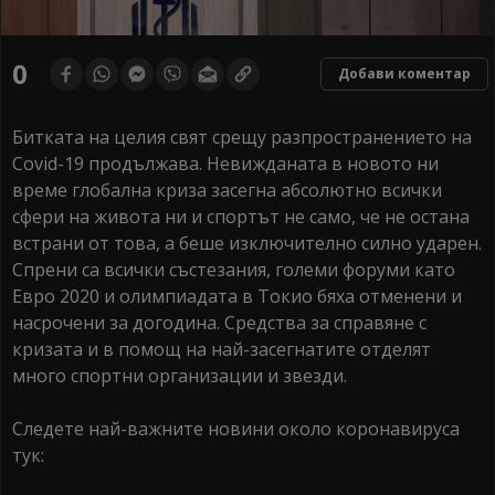
0
seconds
0
Добави коментар
of
0
seconds
Битката на целия свят срещу разпространението на
Covid-19 продължава. Невижданата в новото ни
време глобална криза засегна абсолютно всички
сфери на живота ни и спортът не само, че не остана
встрани от това, а беше изключително силно ударен.
Спрени са всички състезания, големи форуми като
Евро 2020 и олимпиадата в Токио бяха отменени и
насрочени за догодина. Средства за справяне с
кризата и в помощ на най-засегнатите отделят
много спортни организации и звезди.
Следете най-важните новини около коронавируса
тук: