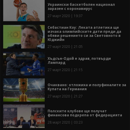
Украински баскетболен национал
заразен с коронавирус
27 март 2020 | 19:37
Себастиан Коу: Леката атлетика ще
изчака олимпийските дати преди да
обяви решението си за Световното в
Юджийн
27 март 2020 | 21:05
Хъдсън-Одой е здрав, потвърди
Лампард
27 март 2020 | 21:15
Очаквано: отложиха и полуфиналите за
Купата на Германия
27 март 2020 | 21:27
Полските клубове ще получат
финансова подкрепа от федерацията
28 март 2020 | 03:23