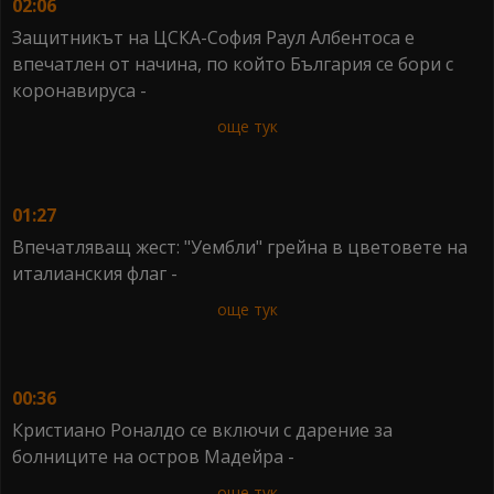
02:06
Защитникът на ЦСКА-София Раул Албентоса е
впечатлен от начина, по който България се бори с
коронавируса -
още тук
01:27
Впечатляващ жест: "Уембли" грейна в цветовете на
италианския флаг -
още тук
00:36
Кристиано Роналдо се включи с дарение за
болниците на остров Мадейра -
още тук