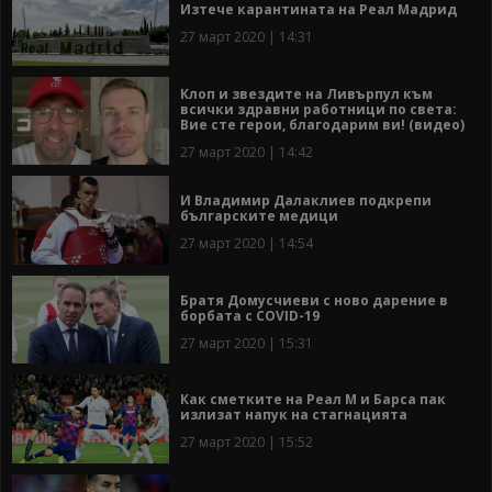
Изтече карантината на Реал Мадрид
27 март 2020 | 14:31
Клоп и звездите на Ливърпул към
всички здравни работници по света:
Вие сте герои, благодарим ви! (видео)
27 март 2020 | 14:42
И Владимир Далаклиев подкрепи
българските медици
27 март 2020 | 14:54
Братя Домусчиеви с ново дарение в
борбата с COVID-19
27 март 2020 | 15:31
Как сметките на Реал М и Барса пак
излизат напук на стагнацията
27 март 2020 | 15:52