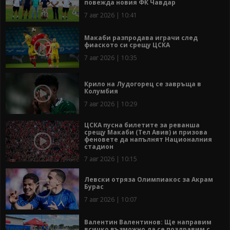
повежда новия ФК Чавдар
7 авг 2026 | 10:41
Макаби разпродава играчи след
фиаското си срещу ЦСКА
7 авг 2026 | 10:35
Крило на Лудогорец се завръща в
Колумбия
7 авг 2026 | 10:29
ЦСКА пусна билетите за реванша
срещу Макаби (Тел Авив) и призова
феновете да напълнят Националния
стадион
7 авг 2026 | 10:15
Левски отряза Олимпиакос за Акрам
Бурас
7 авг 2026 | 10:07
Валентин Валентинов: Ще направим
всичко възможно да се поздравим с