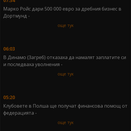
07:34
Марко Ройс дари 500 000 евро за дребния бизнес в
Дортмунд -
още тук
06:03
В Динамо (Загреб) отказаха да намалят заплатите си
и последваха уволнения -
още тук
05:20
Клубовете в Полша ще получат финансова помощ от
федерацията -
още тук