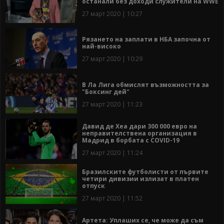
останали без доходи служители на WWE
27 март 2020 | 10:27
Рязането на заплати в НБА започна от
най-високо
27 март 2020 | 10:29
В Ла Лига обмислят възможността за
"Боксинг дей"
27 март 2020 | 11:23
Давид де Хеа дари 300 000 евро на
неправителствена организация в
Мадрид в борбата с COVID-19
27 март 2020 | 11:24
Бразилските футболисти от първите
четири дивизии излизат в платен
отпуск
27 март 2020 | 11:52
Артета: Уплаших се, че може да съм