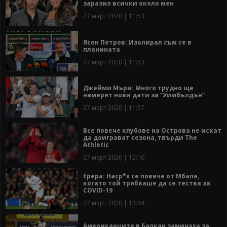
заразил всички около мен
27 март 2020 | 11:53
Ясен Петров: Изолирал съм се в
планината
27 март 2020 | 11:53
Джейми Мъри: Много трудно ще
намерят нови дати за “Уимбълдън”
27 март 2020 | 11:57
Все повече клубове на Острова не искат
да доиграват сезона, твърди The
Athletic
27 март 2020 | 12:10
Ерера: Наср*х се повече от Мбапе,
когато той трябваше да се тества за
COVID-19
27 март 2020 | 13:04
Американците в Балкан заминаха за