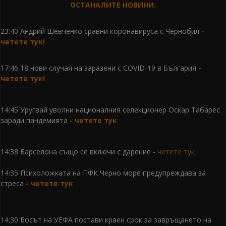
ОСТАНАЛИТЕ НОВИНИ:
23:40 Андрий Шевченко сравни коронавируса с Чернобил
-
четете тук!
17:46 18 нови случая на заразени с COVID-19 в България
-
четете тук!
14:45 Уругвай уволни националния селекционер Оскар Табарес
заради пандемията
- четете тук
14:38 Барселона също се включи с дарение -
четете тук
14:35 Психоложката на ПФК Черно море предупреждава за
стреса
- четете тук
14:30 Босът на УЕФА постави краен срок за завръщането на