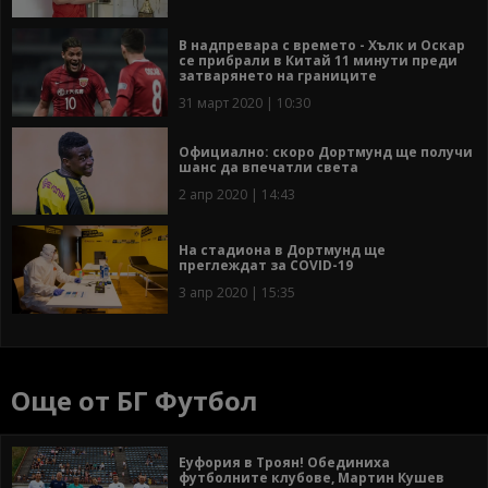
В надпревара с времето - Хълк и Оскар
се прибрали в Китай 11 минути преди
затварянето на границите
31 март 2020 | 10:30
Официално: скоро Дортмунд ще получи
шанс да впечатли света
2 апр 2020 | 14:43
На стадиона в Дортмунд ще
преглеждат за COVID-19
3 апр 2020 | 15:35
Още от БГ Футбол
Еуфория в Троян! Обединиха
футболните клубове, Мартин Кушев