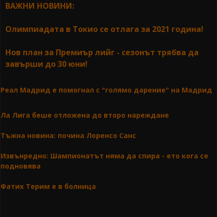
ВАЖНИ НОВИНИ:
Олимпиадата в Токио се отлага за 2021 година!
Нов план за Премиър лийг - сезонът трябва да
завърши до 30 юни!
Реал Мадрид е помогнал с "голямо дарение" на Мадрид
Ла Лига беше отложена до второ нареждане
Тъжна новина: почина Лоренсо Санс
Извънредно: Шампионатът няма да спира - ето кога се
подновява
Фатих Терим е в болница