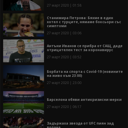
27 март 2020 | 01:58
Станимира Петрова: Бяхме в един
хотел с турците, нямаме боксьори със
симптоми
27 март 2020 | 03:06
Антъни Иванов се прибра от САЩ, даде
отрицателен тест за коронавирус
27 март 2020 | 03:52
Борбата на спорта с Covid-19 (новините
на живо към 23:00)
27 март 2020 | 23:00
Барселона обяви антикризисни мерки
27 март 2020 | 06:17
Задържаха звезда от UFC пиян зад
волана