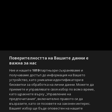
Поверителността на Вашите данни е
важна за нас
Ние и нашите
1019
партньори съхраняваме и
получаваме достъп до информация на Вашето
устройство, като уникални идентификатори в
бисквитки за обработка на лични данни. Можете да
приемете и управлявате своя избор по всяко време,
като щракнете върху „Управление на
предпочитания“, включително правото си да
възразите, като се позовете на законен интерес.
Вашият избор ще бъде оповестен на нашите