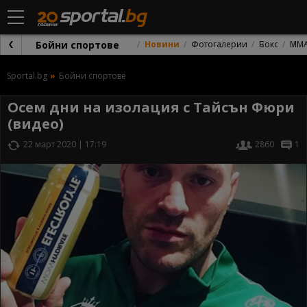
Бойни спортове
Новини
Фотогалерии
Бокс
ММ
Sportal.bg
Бойни спортове
Осем дни на изолация с Тайсън Фюри
(видео)
22 март 2020 | 17:19
2860
1