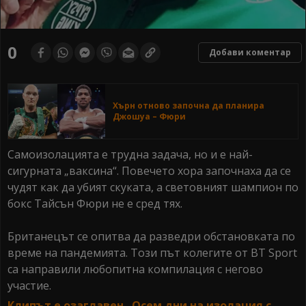
0
Добави коментар
Хърн отново започна да планира
Джошуа – Фюри
Самоизолацията е трудна задача, но и е най-
сигурната „ваксина“. Повечето хора започнаха да се
чудят как да убият скуката, а световният шампион по
бокс Тайсън Фюри не е сред тях.
Британецът се опитва да разведри обстановката по
време на пандемията. Този път колегите от BT Sport
са направили любопитна компилация с негово
участие.
Клипът е озаглавен „Осем дни на изолация с