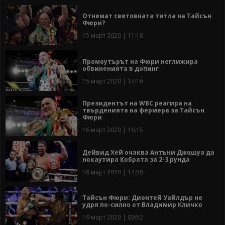
Отнемат световната титла на Тайсън
Фюри?
15 март 2020 | 11:18
Промоутърът на Фюри неглижира
обвиненията в допинг
15 март 2020 | 14:16
Президентът на WBC реагира на
твърденията на фермера за Тайсън
Фюри
16 март 2020 | 16:15
Дейвид Хей очаква Антъни Джошуа да
нокаутира Кобрата за 2-3 рунда
18 март 2020 | 14:58
Тайсън Фюри: Дионтей Уайлдър не
удря по-силно от Владимир Кличко
19 март 2020 | 09:52