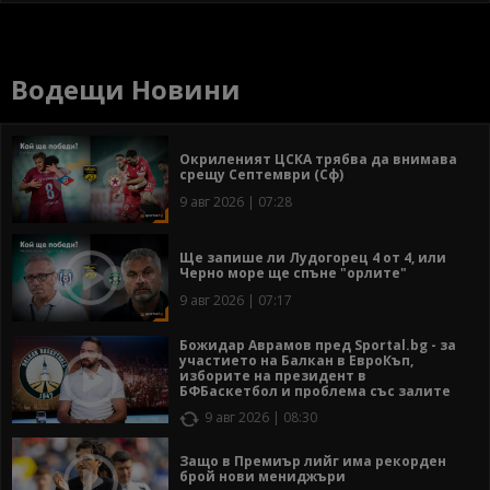
Водещи Новини
Окриленият ЦСКА трябва да внимава
срещу Септември (Сф)
9 авг 2026 | 07:28
Ще запише ли Лудогорец 4 от 4, или
Черно море ще спъне "орлите"
9 авг 2026 | 07:17
Божидар Аврамов пред Sportal.bg - за
участието на Балкан в ЕвроКъп,
изборите на президент в
БФБаскетбол и проблема със залите
9 авг 2026 | 08:30
Защо в Премиър лийг има рекорден
брой нови мениджъри