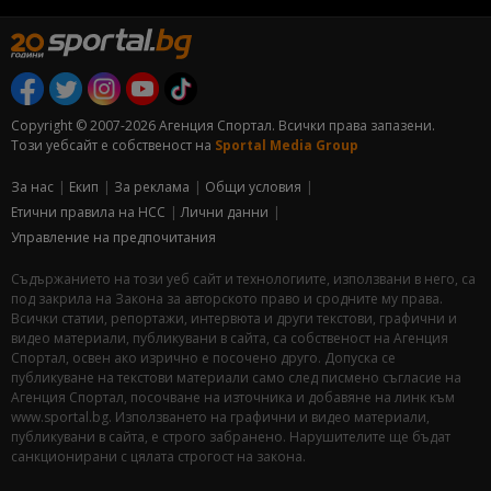
Copyright © 2007-2026 Агенция Спортал. Всички права запазени.
Този уебсайт е собственост на
Sportal Media Group
За нас
Екип
За рекламa
Общи условия
Етични правила на НСС
Лични данни
Управление на предпочитания
Съдържанието на този уеб сайт и технологиите, използвани в него, са
под закрила на Закона за авторското право и сродните му права.
Всички статии, репортажи, интервюта и други текстови, графични и
видео материали, публикувани в сайта, са собственост на Агенция
Спортал, освен ако изрично е посочено друго. Допуска се
публикуване на текстови материали само след писмено съгласие на
Агенция Спортал, посочване на източника и добавяне на линк към
www.sportal.bg. Използването на графични и видео материали,
публикувани в сайта, е строго забранено. Нарушителите ще бъдат
санкционирани с цялата строгост на закона.