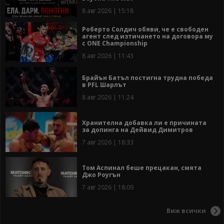
8 авг 2026 | 15:18
Роберто Солдич обяви, че е свободен
агент след изтичането на договора му
с ONE Championship
8 авг 2026 | 11:43
Брайън Батъл постигна трудна победа
в PFL Шарлът
8 авг 2026 | 11:24
Хранителна добавка ли е причината
за допинга на Дейвид Димитров
7 авг 2026 | 18:33
Том Аспинал беше прецакан, смята
Джо Роугън
7 авг 2026 | 18:09
Виж всички