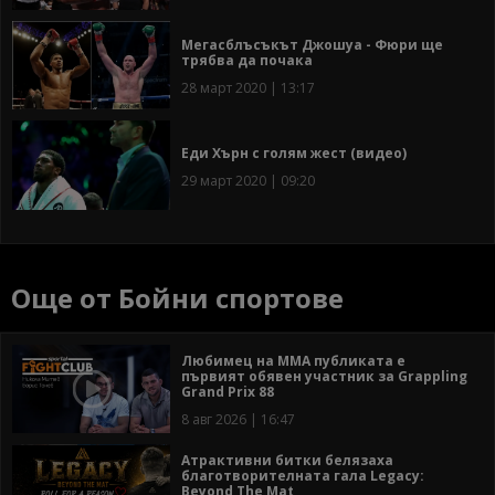
Мегасблъсъкът Джошуа - Фюри ще
трябва да почака
28 март 2020 | 13:17
Еди Хърн с голям жест (видео)
29 март 2020 | 09:20
Още от Бойни спортове
Любимец на ММА публиката е
първият обявен участник за Grappling
Grand Prix 88
8 авг 2026 | 16:47
Атрактивни битки белязаха
благотворителната гала Legacy:
Beyond The Mat