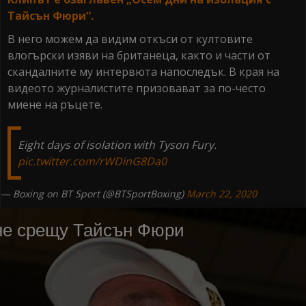
Тайсън Фюри“.
В него можем да видим откъси от култовите
влогърски изяви на британеца, както и части от
скандалните му интервюта напоследък. В края на
видеото журналистите призовават за по-често
миене на ръцете.
Eight days of isolation with Tyson Fury.
pic.twitter.com/rWDinG8Da0
— Boxing on BT Sport (@BTSportBoxing)
March 22, 2020