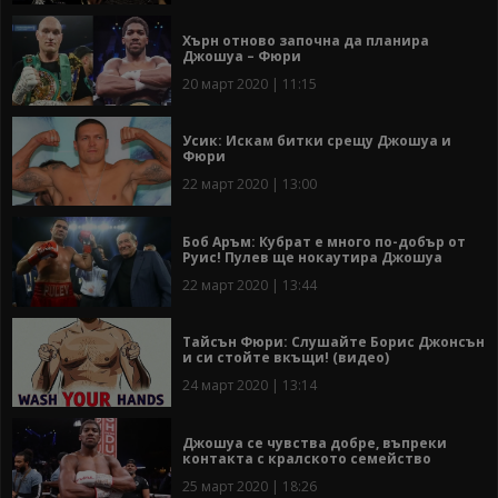
Хърн отново започна да планира
Джошуа – Фюри
20 март 2020 | 11:15
Усик: Искам битки срещу Джошуа и
Фюри
22 март 2020 | 13:00
Боб Аръм: Кубрат е много по-добър от
Руис! Пулев ще нокаутира Джошуа
22 март 2020 | 13:44
Тайсън Фюри: Слушайте Борис Джонсън
и си стойте вкъщи! (видео)
24 март 2020 | 13:14
Джошуа се чувства добре, въпреки
контакта с кралското семейство
25 март 2020 | 18:26