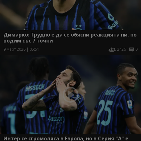
Димарко: Трудно е да се обясни реакцията ни, но
водим със 7 точки
9 март 2026 | 05:51
2426
0
Интер се сгромоляса в Европа, но в Серия "А" е