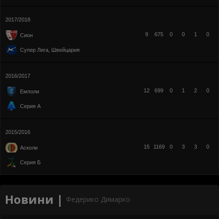
2017/2018
9
675
0
0
1
0
Сион
Супер Лига, Швейцария
2016/2017
12
699
0
1
2
0
Емполи
Серия А
2015/2016
15
1169
0
3
3
0
Асколи
Серия Б
Новини |
Федерико Димарко