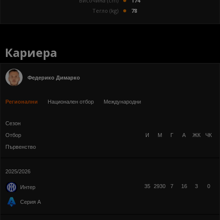
Височина (cm)
174
Тегло (kg)
78
Кариера
Федерико Димарко
Регионални
Национален отбор
Международни
Сезон
Отбор
И
М
Г
А
ЖК
ЧК
Първенство
2025/2026
35
2930
7
16
3
0
Интер
Серия А