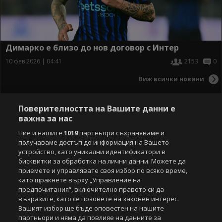
Димарко е близо до нов договор с Интер
10 фев 2026 | 04:41
2153
0
Виж всички новини
Поверителността на Вашите данни е
важна за нас
Ние и нашите
1019
партньори съхраняваме и
получаваме достъп до информация на Вашето
устройство, като уникални идентификатори в
бисквитки за обработка на лични данни. Можете да
приемете и управлявате своя избор по всяко време,
като щракнете върху „Управление на
предпочитания“, включително правото си да
възразите, като се позовете на законен интерес.
Вашият избор ще бъде оповестен на нашите
партньори и няма да повлияе на данните за