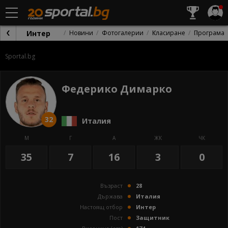
Интер
Новини
Фотогалерии
Класиране
Програма
Sportal.bg
Федерико Димарко
32
Италия
М
Г
А
ЖК
ЧК
35
7
16
3
0
Възраст
28
Държава
Италия
Настоящ отбор
Интер
Пост
Защитник