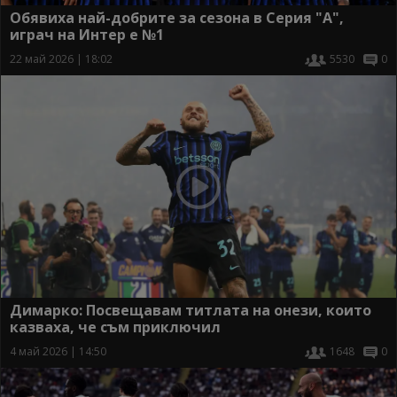
Обявиха най-добрите за сезона в Серия "А",
играч на Интер е №1
22 май 2026 | 18:02
5530
0
Димарко: Посвещавам титлата на онези, които
казваха, че съм приключил
4 май 2026 | 14:50
1648
0