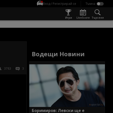
Вход / Регистрирай се
Игри
LiveScore
Търсене
а
Водещи Новини
3783
3
Боримиров: Левски ще е