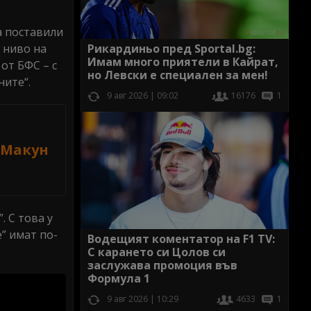
са поставили
 ниво на
Рикардиньо пред Sportal.bg:
Имам много приятели в Кайрат,
от БФС – с
но Левски е специален за мен!
ните“.
9 авг 2026 | 09:02
16176
1
 Макун
. С това у
” имат по-
Водещият коментатор на F1 TV:
С карането си Цолов си
заслужава промоция във
Формула 1
9 авг 2026 | 10:29
4633
1