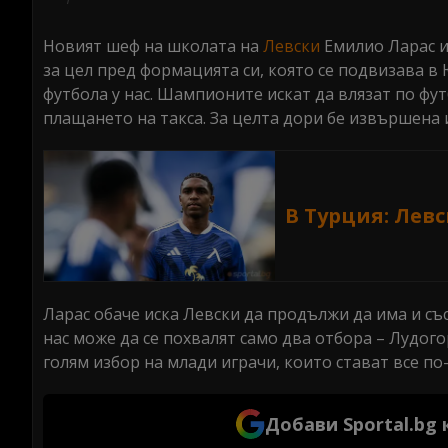
seconds
Volume
0%
Новият шеф на школата на
Левски
Емилио Ларас ис
за цел пред формацията си, която се подвизава в
футбола у нас. Шампионите искат да влязат по фут
плащането на такса. За целта дори бе извършена 
В Турция: Лев
Ларас обаче иска Левски да продължи да има и със
нас може да се похвалят само два отбора – Лудого
голям избор на млади играчи, които стават все п
Добави Sportal.bg