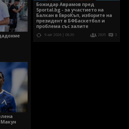
Божидар Аврамов пред
Sportal.bg - за участието на
Балкан в ЕвроКъп, изборите на
президент в БФБаскетбол и
проблема със залите
9 авг 2026 | 08:30
2835
3
здадохме
елена
а Макун