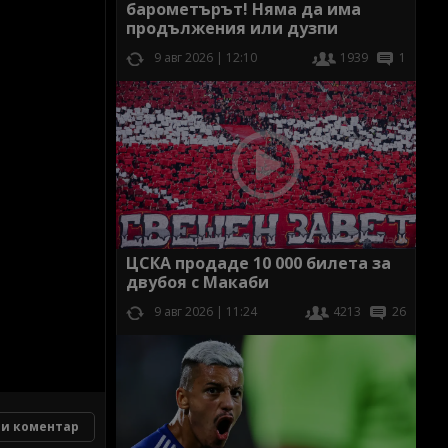
барометърът! Няма да има
продължения или дузпи
9 авг 2026 | 12:10
1939
1
ЦСКА продаде 10 000 билета за
двубоя с Макаби
9 авг 2026 | 11:24
4213
26
и коментар