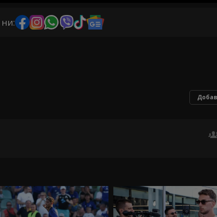
 ни:
Добав