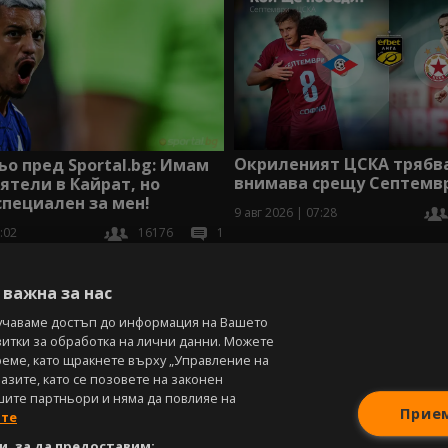
Окриленият ЦСКА трябв
о пред Sportal.bg: Имам
внимава срещу Септемвр
ятели в Кайрат, но
специален за мен!
9 авг 2026 | 07:28
:02
16176
1
В
важна за нас
учаваме достъп до информация на Вашето
витки за обработка на лични данни. Можете
реме, като щракнете върху „Управление на
зите, като се позовете на законен
шите партньори и няма да повлияе на
Прие
ите
, за да предоставим: