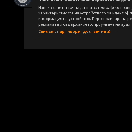
Използване на точни данни за географско пози
характеристиките на устройството за идентифи
информация на устройство. Персонализирана р
рекламата и съдържанието, проучване на аудит
Списък с партньори (доставчици)
Copyright © 2007-2026 Агенция Спортал. Всички права запазени.
Този уебсайт е собственост на
Sportal Media Group
За нас
Екип
За рекламa
Общи условия
Етични правила на НС
Съдържанието на този уеб сайт и технологиите, използвани в него, 
материали, публикувани в сайта, са собственост на Агенция Спортал
посочване на източника и добавяне на линк към www.sportal.bg. Из
строгост на закона.