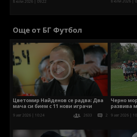
8 юли 2026 | 0
8 юли 2026 | 09:22
Още от БГ Футбол
Цветомир Найденов се радва: Два
Черно мо
мача си бием с 11 нови играчи
развива 
9 авг 2026 | 10:24
2633
2
9 авг 2026 | 10