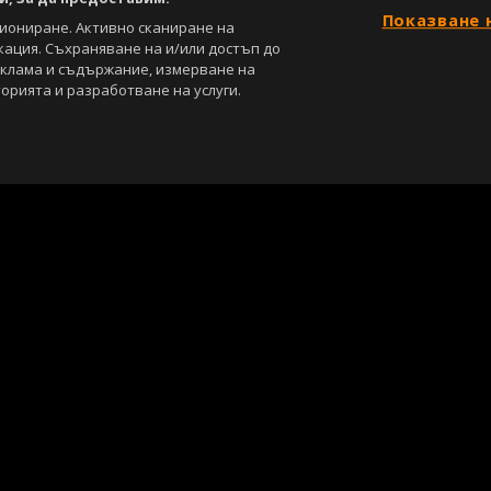
Показване 
циониране. Активно сканиране на
кация. Съхраняване на и/или достъп до
еклама и съдържание, измерване на
орията и разработване на услуги.
С
Лични данни
Управление на предпочитания
са под закрила на Закона за авторското право и сродните му права. Всичк
, освен ако изрично е посочено друго. Допуска се публикуване на тексто
ползването на графични и видео материали, публикувани в сайта, е стро