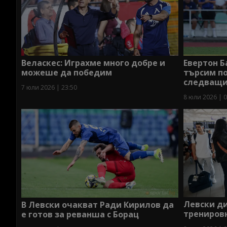
Веласкес: Играхме много добре и
Евертон Б
можеше да победим
търсим по
следващи
7 юли 2026 | 23:50
8 юли 2026 | 0
Левски ди
В Левски очакват Ради Кирилов да
трениров
е готов за реванша с Борац