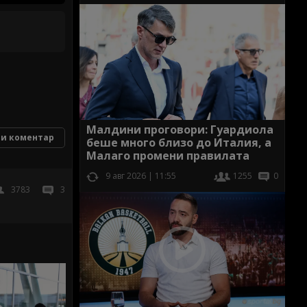
Малдини проговори: Гуардиола
и коментар
беше много близо до Италия, а
Малаго промени правилата
9 авг 2026 | 11:55
1255
0
3783
3