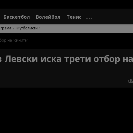
Баскетбол
Волейбол
Тенис
ограма
Футболисти
бор на "сините"
 Левски иска трети отбор н