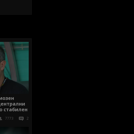
риозен
 централни
о стабилен
7773
2