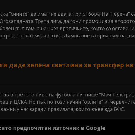
ка “сините” да имат не два, а три отбора. На “Герена” 
 Югозападната Трета лига, да гони промоция за второто
болен път там, а не чрез вратичките, които са оставени 
и треньорска смяна. Стоян Димов пое втория тим на „си
ски даде зелена светлина за трансфер на
тав в третото ниво на футбола ни, пише “Мач Телеграф”
рец и ЦСКА. Но пък по този начин “орлите” и “червените
о-важни у нас заради правилата, които въвежда БФС.
 като предпочитан източник в Google