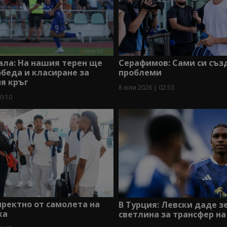
Серафимов: Сами си съ
ала: На нашия терен ще
проблеми
беда и класиране за
я кръг
8 юли 2026 | 02:53
0:10
ректно от самолета на
В Турция: Левски даде з
ка
светлина за трансфер н