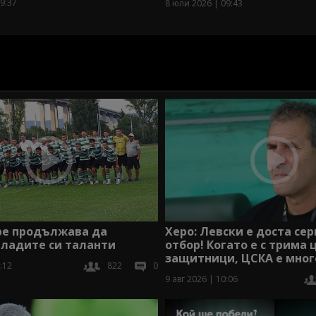
9:37
8 юли 2026 | 09:43
ре продължава да
Херо: Левски е доста се
младите си таланти
отбор! Когато е с трима
защитници, ЦСКА е мног
:12
822
0
9 авг 2026 | 10:06