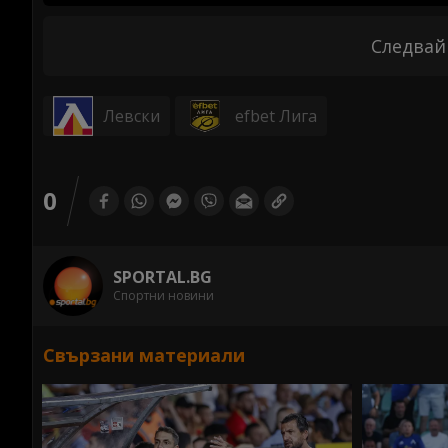
Следвай
Левски
efbet Лига
0
SPORTAL.BG
Спортни новини
Свързани материали