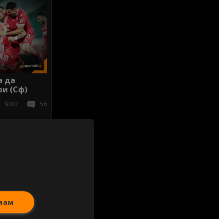
а да
и (Сф)
9037
56
иж всички
мам