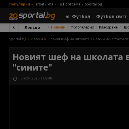
Популярни
»
efbet Лига
ТВ Програма
Sportal.bg
БГ Футбол
Футбол свят
Левски
Новини
Фотогалерии
Класиране
Пр
Sportal.bg
Левски
Новият шеф на школата в Левски иска трети от
Новият шеф на школата в
"сините"
8 юли 2026 | 09:48