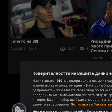
Гочето на 80!
Рикардинь
много при
9 авг 2026 | 09:41
3299
6
Левски е 
9 авг 2026 | 09
Поверителността на Вашите данни е 
Ние и нашите
1019
партньори съхраняваме и пол
устройство, като уникални идентификатори в биск
да приемете и управлявате своя избор по всяко в
предпочитания“, включително правото си да възра
интерес. Вашият избор ще бъде оповестен на на
данните за сърфиране.
Политика за бисквитк
Ние и нашите партньори обработваме данни