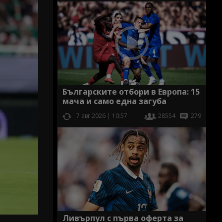
Българските отбори в Европа: 15
мача и само една загуба
7 авг 2026 | 10:57
28554
279
Ливърпул с първа оферта за