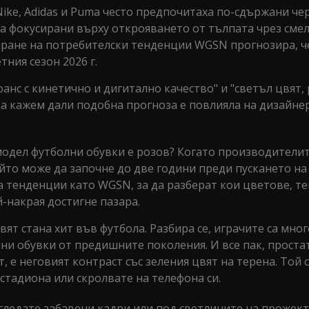
ike, Adidas и Puma често предпочитаха по-сдържани че
са фокусирани върху открояването от тълпата чрез сме
иране на потребителски тенденции WGSN прогнозира, че 
тния сезон 2026 г.
анс с кинетично и дигитално качество" и "светъл цвят
да кажем дали подобна прогноза е повлияла на дизайне
 модел футболни обувки е розов? Когато производители
йто може да започне до две години преди пускането на 
на тенденции като WGSN, за да разберат кои цветове, т
й-накрая достигне пазара.
ят стана хит във футбола. Разбира се, играчите са мног
ни обувки от предишните поколения. И все пак, проста
 е неговият контраст със зеления цвят на терена. Той 
стадиона или скролвате на телефона си.
гледате забавени кадри или под светлините на прожект