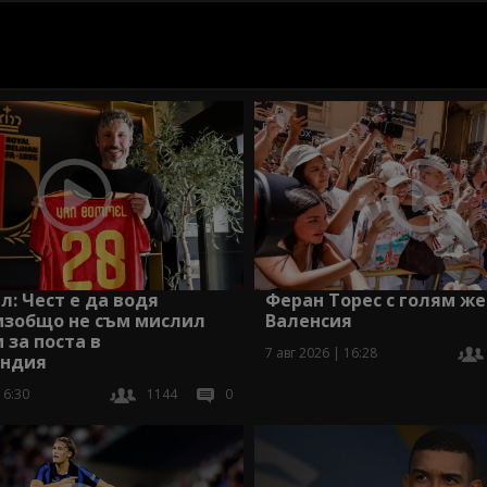
л: Чест е да водя
Феран Торес с голям ж
изобщо не съм мислил
Валенсия
 за поста в
7 авг 2026 | 16:28
ндия
16:30
1144
0