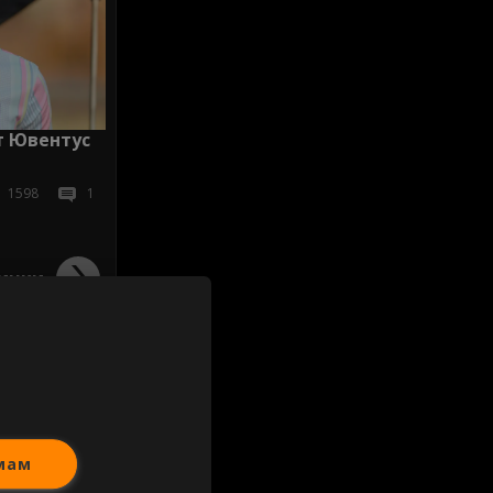
т Ювентус
1598
1
ички
мам