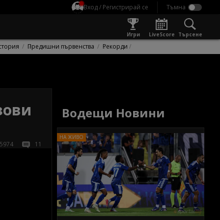
Вход / Регистрирай се
Игри
LiveScore
Търсене
стория
Предишни първенства
Рекорди
зови
Водещи Новини
5974
11