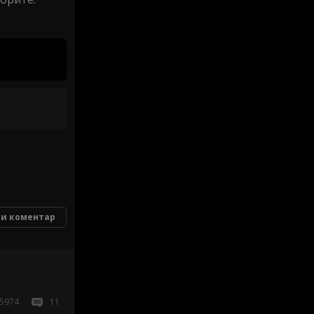
и коментар
5974
11