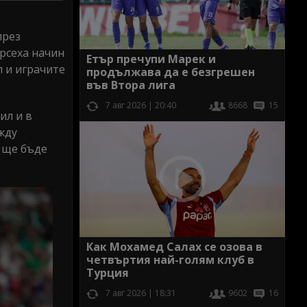
през
ърсеха начин
Етър пречупи Марек и
л и играчите
продължава да е безгрешен
във Втора лига
7 авг 2026 | 20:40
8668
15
ил и в
жду
а ще бъде
Как Мохамед Салах се озова в
четвъртия най-голям клуб в
Турция
7 авг 2026 | 18:31
9602
16