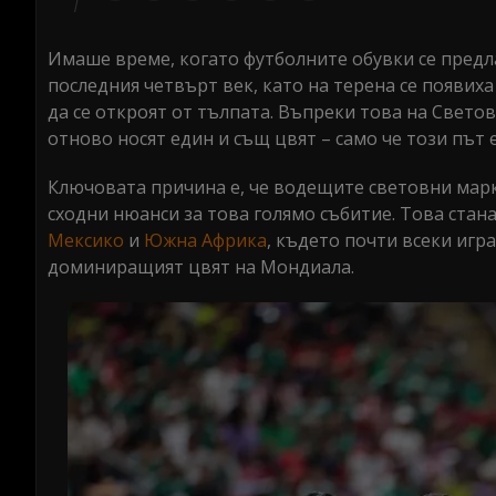
0
seconds
Volume
0%
Имаше време, когато футболните обувки се предла
последния четвърт век, като на терена се появих
да се откроят от тълпата. Въпреки това на Светов
отново носят един и същ цвят – само че този път 
Ключовата причина е, че водещите световни марки
сходни нюанси за това голямо събитие. Това стан
Мексико
и
Южна Африка
, където почти всеки игр
доминиращият цвят на Мондиала.