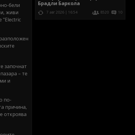
Брадли Баркола
рно-бели
ли, живи
7 авг 2026 | 16:54
8520
10
"Electric
, разположен
рските
те започнат
пазара – те
еми и
о по-
та причина,
се откроява
орите.