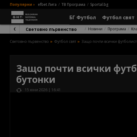
Популярни
»
efbet Лига
ТВ Програма
Sportal.bg
БГ Футбол
Футбол свят
Световно първенство
Новини
Програма
Кл
Световно първенство
Футбол свят
Защо почти всички футболист
Защо почти всички футб
бутонки
15 юни 2026 | 16:41