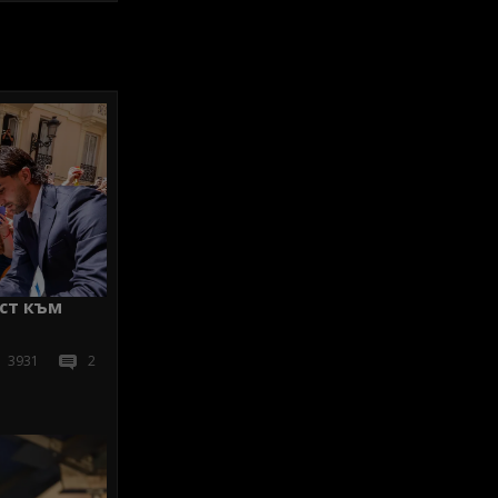
ест към
3931
2