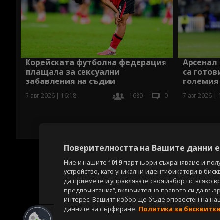
Корейската футболна федерация
Арсенал
плащала за сексуални
са готов
забавления на съдии
големия
7 авг 2026 | 16:18
1680
0
7 авг 2026 | 
Поверителността на Вашите данни е 
Ние и нашите
1019
партньори съхраняваме и пол
устройство, като уникални идентификатори в биск
да приемете и управлявате своя избор по всяко в
предпочитания“, включително правото си да възра
интерес. Вашият избор ще бъде оповестен на на
данните за сърфиране.
Политика за бисквитк