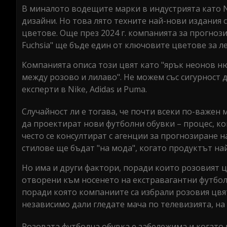
В миналото водещите марки в индустрията като N
дизайни. Но това лято техните най-нови издания 
цветове. Още през 2024 г. компанията за прогноз
Fuchsia" ще бъде един от ключовите цветове за ле
Компанията описа този цвят като "ярък неонов ню
между розово и лилаво". Не можем със сигурност 
експерти в Nike, Adidas и Puma.
Случайност ли е тогава, че почти всеки по-важен
да проектират нови футболни обувки – процес, ко
често се консултират с агенции за прогнозиране 
стилове ще бъдат "на мода", когато продуктът на
Но има и други фактори, поради които розовият цв
отворени към носенето на екстравагантни футбол
поради която компаниите са избрали розовия цвят,
независимо дали гледате мача по телевизията, на 
Розовата футболна обувка е забележима и когато 