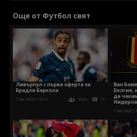
Още от Футбол свят
Ливърпул с първа оферта за
Ван Боме
Брадли Баркола
Белгия, 
да чакам
7 авг 2026 | 16:54
8520
10
Нидерла
7 авг 2026 | 