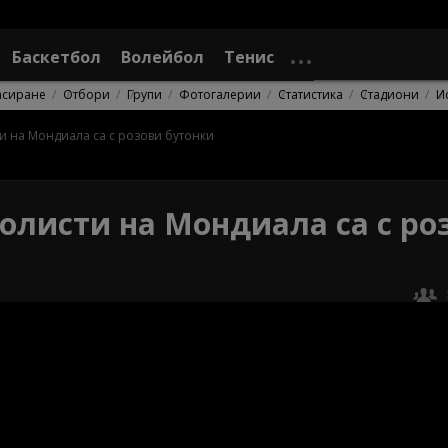
Баскетбол
Волейбол
Тенис
асиране
Отбори
Групи
Фотогалерии
Статистика
Стадиони
И
и на Мондиала са с розови бутонки
олисти на Мондиала са с ро