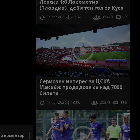
Левски 1:0 Локомотив
(Пловдив), дебютен гол за Кусо
7 авг 2026 | 21:14
37420
78
Сериозен интерес за ЦСКА -
Макаби: продадоха се над 7000
билета
7 авг 2026 | 18:06
20371
116
и коментар