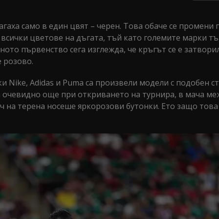
гаха само в един цвят – черен. Това обаче се промени 
а всички цветове на дъгата, тъй като големите марки т
ното първенство сега изглежда, че кръгът се е затвори
е розово.
 Nike, Adidas и Puma са произвели модели с подобен ст
а очевидно още при откриването на турнира, в мача ме
ач на терена носеше яркорозови бутонки. Ето защо тов