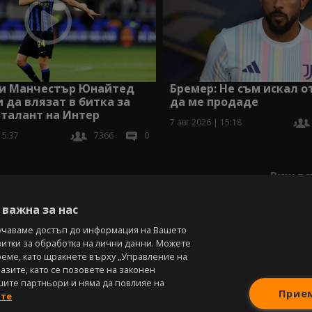
 и Манчестър Юнайтед
Бремер: Не съм искал о
и да влязат в битка за
да ме продаде
 талант на Интер
7 авг 2026 | 15:18
15:37
7366
0
Виж вс
важна за нас
учаваме достъп до информация на Вашето
витки за обработка на лични данни. Можете
реме, като щракнете върху „Управление на
зите, като се позовете на законен
шите партньори и няма да повлияе на
Прие
ите