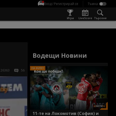
Вход / Регистрирай се
Игри
LiveScore
Търсене
Водещи Новини
26363
56
11-те на Локомотив (София) и