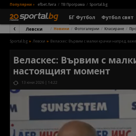
Популярни
»
efbet Лига
ТВ Програма
Sportal.bg
БГ Футбол
Футбол свят
Левски
Новини
Фотогалерии
Класиране
Пр
Sportal.bg
Левски
Веласкес: Вървим с малки крачки напред, важ
Веласкес: Вървим с малк
настоящият момент
13 юни 2026 | 14:22