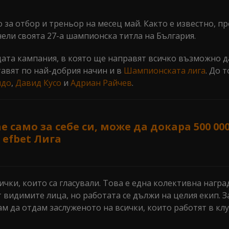
 за отбор и треньор на месец май. Както е известно, п
ели своята 27-а шампионска титла на България.
щата кампания, в която ще направят всичко възможно 
тавят по най-добрия начин и в
Шампионската лига
. До 
лдо
,
Давид Кусо
и
Адриан Райчев
.
е само за себе си, може да докара 500 00
 efbet Лига
ички, които са гласували. Това е една колективна награ
т видимите лица, но работата се дължи на целия екип. З
ам да отдам заслуженото на всички, които работят в клу