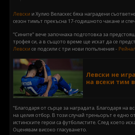
seconds
Volume
0%
Левски
и Хулио Веласкес бяха наградени съответно
сезон тимът прекъсна 17-годишното чакане и спеч
"Сините" вече започнаха подготовка за предстоя
трофея си, а в същото време ще искат да се предс
Левски
се подсили с три нови попълнения -
Рейна
Левски не игра
на всеки тим в
"Благодаря от сърце за наградата. Благодаря на вс
на целия отбор. В този случай треньорът е едно о
истинските герои са футболистите. След което иск
Оценявам високо гласуването.