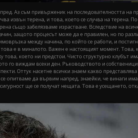
пред. Аз съм привърженик на последователността на пр
учва извън терена, и това, което се случва на терена. П
рена също забелязваме израстване. Вследствие на всичк
 начин, защото процесът може да е правилен, но по разл
имовръзка между начина, по който се работи, и постиг
 това е в миналото. Важен е настоящият момент. Това, 
у това, което ни предстои. Чисто структурно клубът им
щото го виждам всеки ден. Ръководството и собствениц
спекти. Оттук насетне всички знаем какво представлява
 се опитваме да вървим напред, знаейки, че винаги им
 сигурност ще се получат нещата. Това е усещането, отк