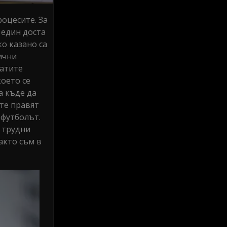
оцесите. За
о един доста
о казано са
ични
натите
което се
а къде да
ите правят
 футболът.
а трудни
акто съм в