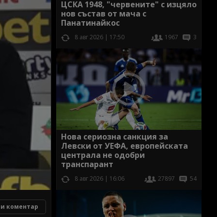
ЦСКА 1948, "червените" с изцяло
нов състав от мача с
Панатинайкос
8 авг 2026 | 17:50
1967
3
Нова сериозна санкция за
Левски от УЕФА, европейската
централа не одобри
транспарант
8 авг 2026 | 16:06
27897
54
и коментар