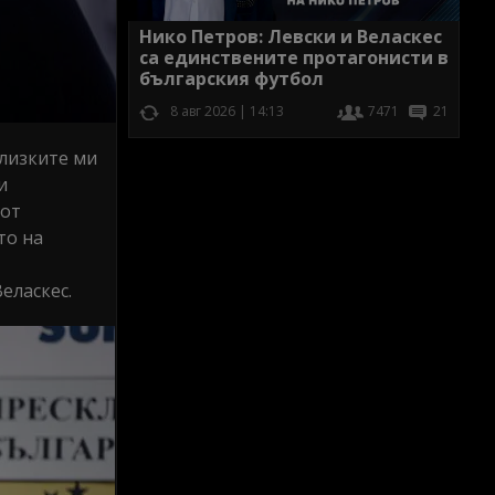
Нико Петров: Левски и Веласкес
са единствените протагонисти в
българския футбол
8 авг 2026 | 14:13
7471
21
близките ми
и
 от
то на
еласкес.