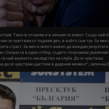
стлив. Така се отнасям и в личния си живот. Също най-
чин се чувствам от първия ден, в който съм тук. За мен 
оята страст. За мен е много важно да виждам резултата
ан. Озовах се в един отбор, където получавам уважение
са най-важното наследство на клуба. Да се чувстваш
а да се чувствам щастлив в дадения момент", започна В