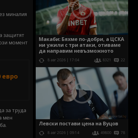
рез миналия
да защитят
Макаби: Бяхме по-добри, а ЦСКА
този момент
ни ужили с три атаки, отиваме
да направим невъзможното
8 авг 2026 | 17:04
8321
22
0 евро
да за труда
а мен
Левски постави цена на Вуцов
ба.
8 авг 2026 | 09:14
49800
78