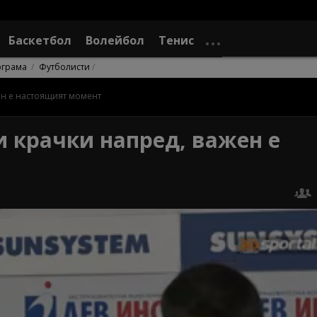
Баскетбол
Волейбол
Тенис
ограма
Футболисти
ен е настоящият момент
и крачки напред, важен е