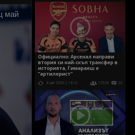
Официално: Арсенал направи
втория си най-скъп трансфер в
историята, Гимараеш е
“артилерист”
8 авг 2026 | 14:12
13526
20