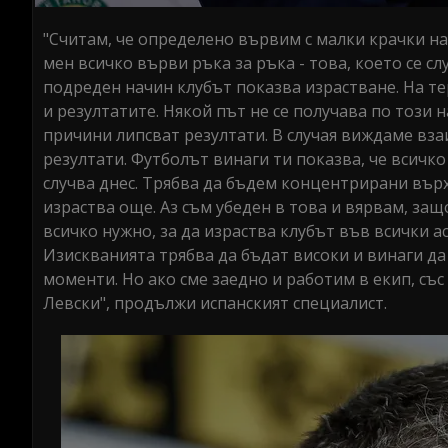
"Считам, че определено вървим с малки крачки на
мен всичко върви ръка за ръка - това, което се сл
подреден начин клубът показва израстване. На те
и резултатите. Някой път не се получава по този
причини липсват резултати. В случая виждаме вза
резултати. Футболът винаги ти показва, че всичко
случва днес. Трябва да бъдем концентрирани върх
израства още. Аз съм убеден в това и вярвам, за
всичко нужно, за да израства клубът във всички а
Изискванията трябва да бъдат високи и винаги да
моменти. Но ако сме заедно и работим в екип, със
Левски", продължи испанският специалист.