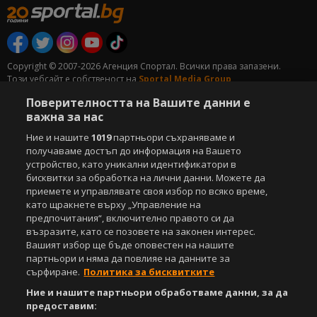
Copyright © 2007-2026 Агенция Спортал. Всички права запазени.
Този уебсайт е собственост на
Sportal Media Group
Поверителността на Вашите данни е
За нас
Екип
За рекламa
Общи условия
важна за нас
Етични правила на НСС
Лични данни
Ние и нашите
1019
партньори съхраняваме и
Управление на предпочитания
получаваме достъп до информация на Вашето
устройство, като уникални идентификатори в
Съдържанието на този уеб сайт и технологиите, използвани в него, са
бисквитки за обработка на лични данни. Можете да
под закрила на Закона за авторското право и сродните му права.
Всички статии, репортажи, интервюта и други текстови, графични и
приемете и управлявате своя избор по всяко време,
видео материали, публикувани в сайта, са собственост на Агенция
като щракнете върху „Управление на
Спортал, освен ако изрично е посочено друго. Допуска се
предпочитания“, включително правото си да
публикуване на текстови материали само след писмено съгласие на
възразите, като се позовете на законен интерес.
Агенция Спортал, посочване на източника и добавяне на линк към
Вашият избор ще бъде оповестен на нашите
www.sportal.bg. Използването на графични и видео материали,
партньори и няма да повлияе на данните за
публикувани в сайта, е строго забранено. Нарушителите ще бъдат
сърфиране.
Политика за бисквитките
санкционирани с цялата строгост на закона.
Ние и нашите партньори обработваме данни, за да
предоставим:
Свали
БЕЗПЛАТНОТО
приложение за: