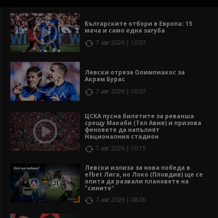
Българските отбори в Европа: 15
мача и само една загуба
7 авг 2026 | 10:57
Левски отряза Олимпиакос за
Акрам Бурас
7 авг 2026 | 10:07
ЦСКА пусна билетите за реванша
срещу Макаби (Тел Авив) и призова
феновете да напълнят
Националния стадион
7 авг 2026 | 10:15
Левски излиза за нова победа в
efbet Лига, но Локо (Пловдив) ще се
опита да развали плановете на
"сините"
7 авг 2026 | 08:00