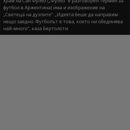
храм на Сан Фулбо („Фулбо“ е разговорен термин за
футбол в Аржентина) има и изображение на
„Светеца на дузпите“. „Идеята беше да направим
нещо заедно. Футболът е това, което ни обединява
най-много“, каза Бертолоти.