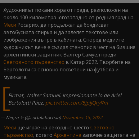
Художникът покани хора от града, разположен на
около 100 километра югозападно от родния град на
Меси
Росарио, да продължат да боядисват
автобусната спирка и да залепят текстове или
изображения вътре в кабината. Според медиитe
художникът вече е създал стенопис в чест на бившия
аржентински защитник Валтер Самуел преди
Световното първенство
в Катар 2022. Творбите на
Бертолоти са основно посветени на футбола и
музиката.
Firmat, Walter Samuel. Impresionante lo de Ariel
Bertolotti Páez.
pic.twitter.com/5jpJjQryRm
— Negra ✨ (@cortalabochaa)
November 13, 2022
Меси
ще играе на рекордно шесто
Световно
първенство
, когато
Аржентина
започне защитата на