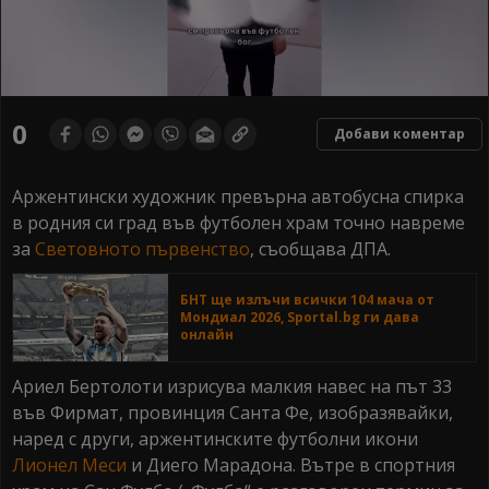
0
seconds
0
Добави коментар
of
0
seconds
Аржентински художник превърна автобусна спирка
в родния си град във футболен храм точно навреме
за
Световното първенство
, съобщава ДПА.
БНТ ще излъчи всички 104 мача от
Мондиал 2026, Sportal.bg ги дава
онлайн
Ариел Бертолоти изрисува малкия навес на път 33
във Фирмат, провинция Санта Фе, изобразявайки,
наред с други, аржентинските футболни икони
Лионел Меси
и Диего Марадона. Вътре в спортния