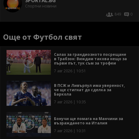
SPORTAL.BG
Спортни новини
849
0
Още от Футбол свят
Салах за грандиозното посрещане
в Трабзон: Виждам такова нещо за
първи път, тук съм за трофеи
7 авг 2026 | 10:51
В ПСЖ и Ливърпул има увереност,
че ще стигнат до сделка за
Баркола
7 авг 2026 | 10:35
Бонучи ще помага на Манчини за
възраждането на Италия
7 авг 2026 | 10:31