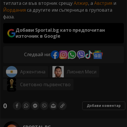
титлата си във вторник срещу
Алжир
, а
Австрия
и
Йордания
са другите им съперници в груповата
фаза.
Добави Sportal.bg като предпочитан
източник в Google
Следвай ни:
Аржентина
Лионел Меси
Световно първенство
0
Добави коментар