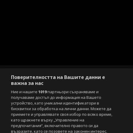
Поверителността на Вашите данни е
важна за нас
Ние и нашите
1019
партньори съхраняваме и
Copyright © 2007-2026 Агенция Спортал. Всички права запазени.
получаваме достъп до информация на Вашето
Този уебсайт е собственост на
Sportal Media Group
устройство, като уникални идентификатори в
бисквитки за обработка на лични данни. Можете да
За нас
Екип
За рекламa
Общи условия
приемете и управлявате своя избор по всяко време,
Етични правила на НСС
Лични данни
като щракнете върху „Управление на
Управление на предпочитания
предпочитания“, включително правото си да
възразите, като се позовете на законен интерес.