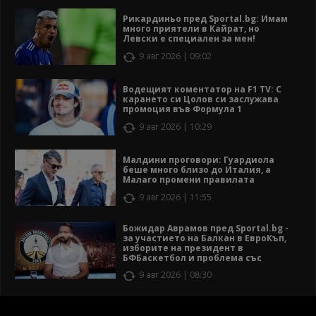
Рикардиньо пред Sportal.bg: Имам
много приятели в Кайрат, но
Левски е специален за мен!
9 авг 2026 | 09:02
Водещият коментатор на F1 TV: С
карането си Цолов си заслужава
промоция във Формула 1
9 авг 2026 | 10:29
Малдини проговори: Гуардиола
беше много близо до Италия, а
Малаго промени правилата
9 авг 2026 | 11:55
Божидар Аврамов пред Sportal.bg -
за участието на Балкан в ЕвроКъп,
изборите на президент в
БФБаскетбол и проблема със
залите
9 авг 2026 | 08:30