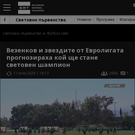
Световно първенство
Новини
Програма
Класира
Световно първенство
Футбол свят
Везенков и звездите от Евролигата
прогнозираха кой ще стане
световен шампион
11 юни 2026 | 18:13
2666
1