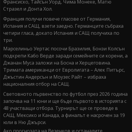
Франсиско, Тайсън Уорд, Чима Монеке, Матю
Стразел и Донта Хол.
Франция получи повече гласове от Германия,
Испания и САЩ, взети заедно. Германците събраха
четири гласа, докато Испания и САЩ получиха по
три.
Марселиньо Уертас посочи Бразилия, Бонзи Колсън
подкрепи Кабо Верде заради семейните си корени, а
Джанан Муса заложи на Босна и Херцеговина.
Тримата американци от Евролигата – Алек Питърс,
Джъстин Андерсън и Моузес Райт – избраха
националния отбор на САЩ.
Световното първенство по футбол през 2026 година
започва на 11 юни и ще бъде първото в историята с
48 участващи отбора. Турнирът ще се проведе в
САЩ, Мексико и Канада, а финалът е насрочен за 19
юли в Ню Джърси.
Ако прогнозата на Везенков и останалите