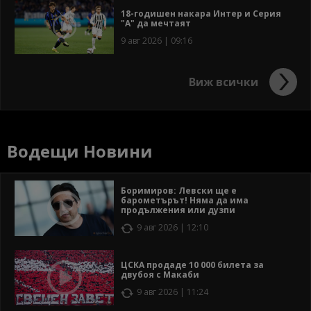
18-годишен накара Интер и Серия
"А" да мечтаят
9 авг 2026 | 09:16
Виж всички
Водещи Новини
Боримиров: Левски ще е
барометърът! Няма да има
продължения или дузпи
9 авг 2026 | 12:10
ЦСКА продаде 10 000 билета за
двубоя с Макаби
9 авг 2026 | 11:24