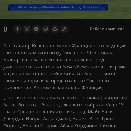
0
seconds
0
Добави коментар
of
0
seconds
Александър Везенков вижда Франция като бъдещия
световен шампион по футбол през 2026 година.
Българската баскетболна звезда беше сред
участниците в анкета на
BasketNews
, в която играчи
и треньори от европейския баскетбол посочиха
своите фаворити за предстоящото Световно
първенство. Везенков заложи на Франция.
„Петлите“ се превърнаха в категоричния фаворит на
баскетболната общност, след като събраха общо 13
гласа. Сред подкрепилите ги са още Майк Батист,
Джордан Нвора, Алфа Диало, Надир Ифи, Трент
Форест, Венсан Поарие, Айзея Кординие, Силвен