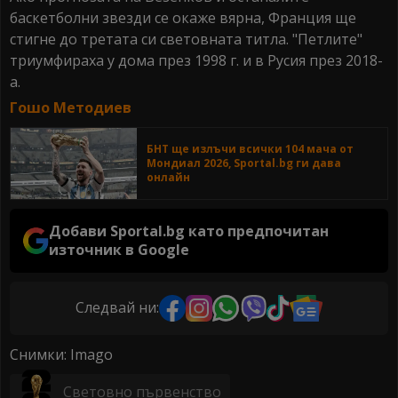
баскетболни звезди се окаже вярна, Франция ще
стигне до третата си световната титла. "Петлите"
триумфираха у дома през 1998 г. и в Русия през 2018-
а.
Гошо Методиев
БНТ ще излъчи всички 104 мача от
Мондиал 2026, Sportal.bg ги дава
онлайн
Добави Sportal.bg като предпочитан
източник в Google
Следвай ни:
Снимки: Imago
Световно първенство