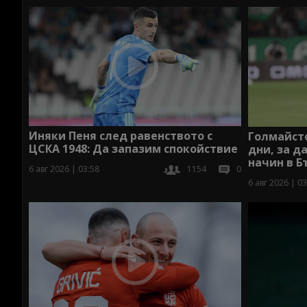
Иняки Пеня след равенството с
Голмайст
ЦСКА 1948: Да запазим спокойствие
дни, за д
начин в Б
6 авг 2026 | 03:58
1154
0
6 авг 2026 | 03