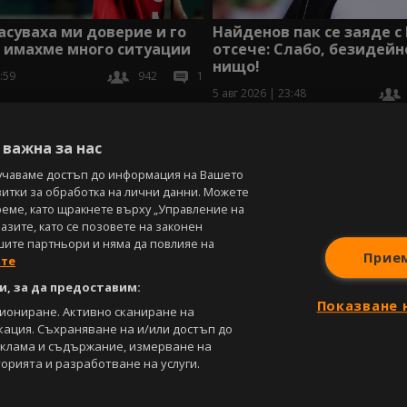
асуваха ми доверие и го
Найденов пак се заяде с
 имахме много ситуации
отсече: Слабо, безидейно
нищо!
:59
942
1
5 авг 2026 | 23:48
В
важна за нас
учаваме достъп до информация на Вашето
витки за обработка на лични данни. Можете
реме, като щракнете върху „Управление на
зите, като се позовете на законен
шите партньори и няма да повлияе на
Прие
ите
, за да предоставим:
Показване 
циониране. Активно сканиране на
кация. Съхраняване на и/или достъп до
еклама и съдържание, измерване на
орията и разработване на услуги.