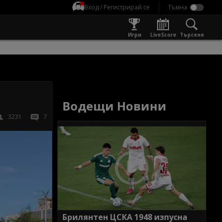
Вход / Регистрирай се
Игри
LiveScore
Търсене
Водещи Новини
3231
7
Брилянтен ЦСКА 1948 изпусна