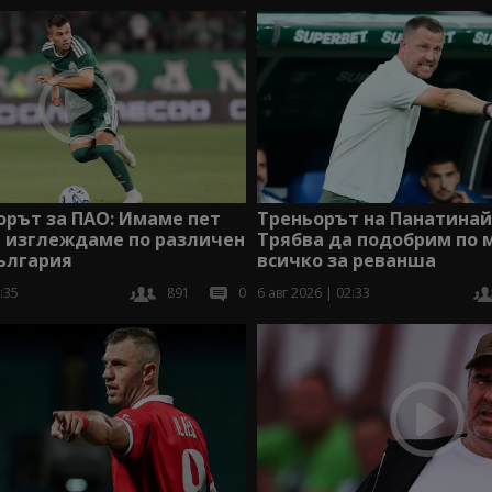
орът за ПАО: Имаме пет
Треньорът на Панатинай
а изглеждаме по различен
Трябва да подобрим по 
ългария
всичко за реванша
:35
891
0
6 авг 2026 | 02:33