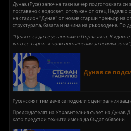
Дунав (Русе) започна тази вечер подготовката си
поставено с водосвет, отслужен от отец Недялко 
на стадион "Дунав" от новия старши треньор на от
структурата, базата и начина на ръководене. По д
"Целите са да се установим в Първа лига. В идните
като се търсят и нови попълнения за всички зони",
Дунав се подс
Русенският тим вече се подсили с централния за
Председателят на Управителния съвет на Дунав Д
като предстои техните имена да бъдат обявени.