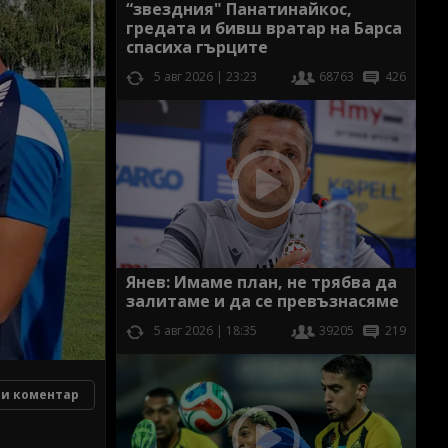
“звездния" Панатинайкос,
гредата и бивш вратар на Барса
спасиха гърците
5 авг 2026 | 23:23
68763
426
Янев: Имаме план, не трябва да
залитаме и да се превъзнасяме
5 авг 2026 | 18:35
39205
219
и коментар