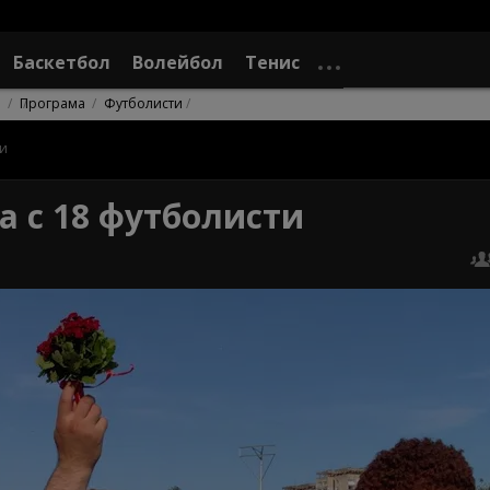
Баскетбол
Волейбол
Тенис
е
Програма
Футболисти
ти
а с 18 футболисти