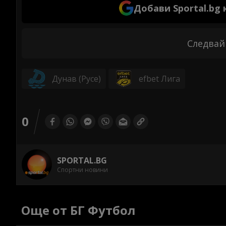
Добави Sportal.bg
Следвай
Дунав (Русе)
efbet Лига
0
SPORTAL.BG
Спортни новини
Още от БГ Футбол