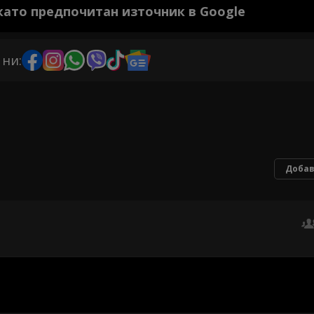
 като предпочитан източник в Google
 ни:
Добав