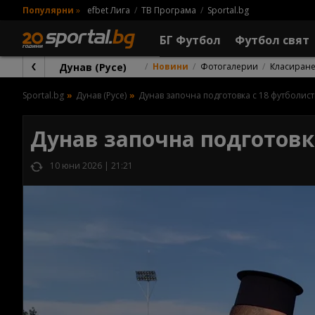
Популярни
»
efbet Лига
ТВ Програма
Sportal.bg
БГ Футбол
Футбол свят
Дунав (Русе)
Новини
Фотогалерии
Класиран
Sportal.bg
Дунав (Русе)
Дунав започна подготовка с 18 футболис
Дунав започна подготовк
10 юни 2026 | 21:21