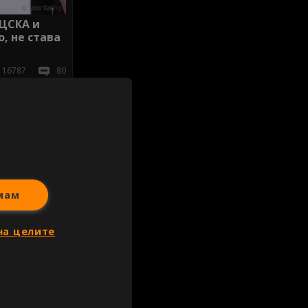
 ЦСКА и
, не става
16787
80
иж всички
мам
на целите