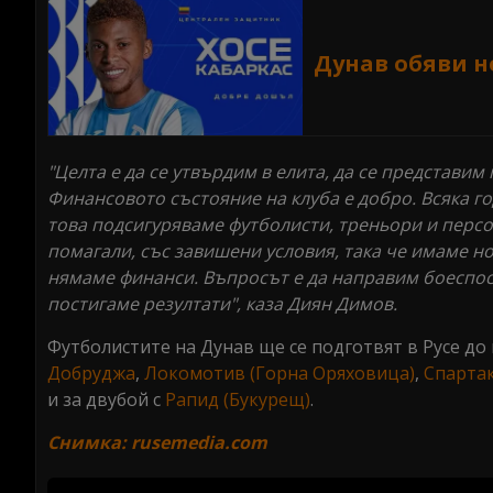
Дунав обяви н
"Целта е да се утвърдим в елита, да се представи
Финансовото състояние на клуба е добро. Всяка г
това подсигуряваме футболисти, треньори и персо
помагали, със завишени условия, така че имаме но
нямаме финанси. Въпросът е да направим боеспо
постигаме резултати", каза Диян Димов.
Футболистите на Дунав ще се подготвят в Русе до 
Добруджа
,
Локомотив (Горна Оряховица)
,
Спартак
и за двубой с
Рапид (Букурещ)
.
Снимка: rusemedia.com