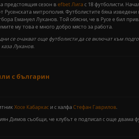
 за предстоящия сезон в
efbet Лига
с 18 футболисти. Нача
от Русенската митрополия. Футболистите бяха изведени 
бора Емануел Луканов. Той обясни, че в Русе е бил при
умите му това е много добро място за работа.
 дни се очакват още футболисти да се включат към подго
 каза Луканов.
или с българин
щитник
Хосе Кабаркас
и с халфа
Стефан Гаврилов
.
иян Димов съобщи, че клубът е подписал с още двама ф