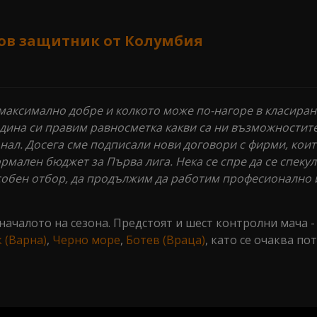
ов защитник от Колумбия
м максимално добре и колкото може по-нагоре в класиран
одина си правим равносметка какви са ни възможностит
нал. Досега сме подписали нови договори с фирми, коит
рмален бюджет за Първа лига. Нека се спре да се спекул
собен отбор, да продължим да работим професионално 
началото на сезона. Предстоят и шест контролни мача - 
 (Варна)
,
Черно море
,
Ботев (Враца)
, като се очаква п