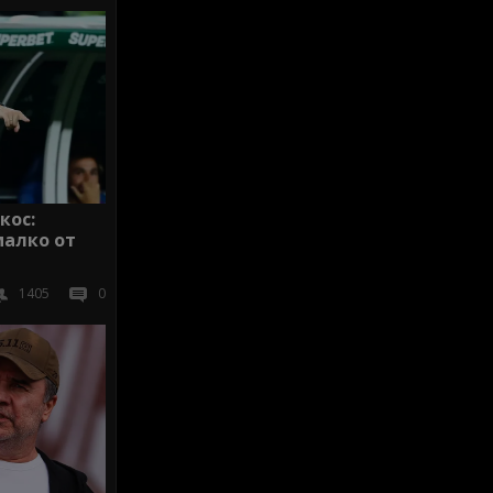
кос:
малко от
1405
0