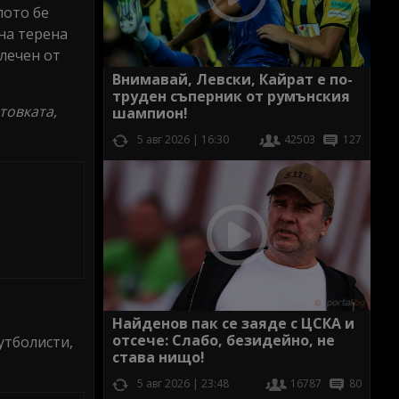
лото бе
на терена
влечен от
Внимавай, Левски, Кайрат е по-
труден съперник от румънския
товката,
шампион!
5 авг 2026 | 16:30
42503
127
Найденов пак се заяде с ЦСКА и
отсече: Слабо, безидейно, не
утболисти,
става нищо!
5 авг 2026 | 23:48
16787
80