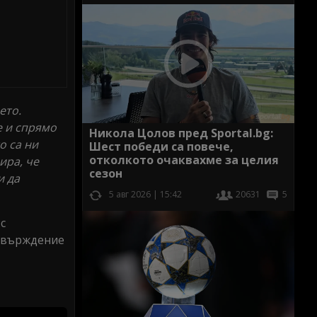
ето.
е и спрямо
Никола Цолов пред Sportal.bg:
о са ни
Шест победи са повече,
отколкото очаквахме за целия
ира, че
сезон
и да
5 авг 2026 | 15:42
20631
5
с
отвърждение