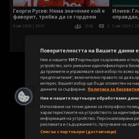
Илиев: Гл
Георги Русев: Няма значение кой е
оправдах,
фаворит, трябва да се гордеем
5 авг 2026 | 23
6 авг 2026 | 00:01
3542
3
Поверителността на Вашите данни е 
Ние и нашите
1017
партньори съхраняваме и пол
устройство, като уникални идентификатори в биск
да приемете и управлявате своя избор по всяко в
предпочитания“, включително правото си да възра
интерес. Вашият избор ще бъде оповестен на на
данните за сърфиране.
Политика за бисквитк
Ние и нашите партньори обработваме данни
Използване на точни данни за географско пози
характеристиките на устройството за идентифи
информация на устройство. Персонализирана р
рекламата и съдържанието, проучване на аудит
Списък с партньори (доставчици)