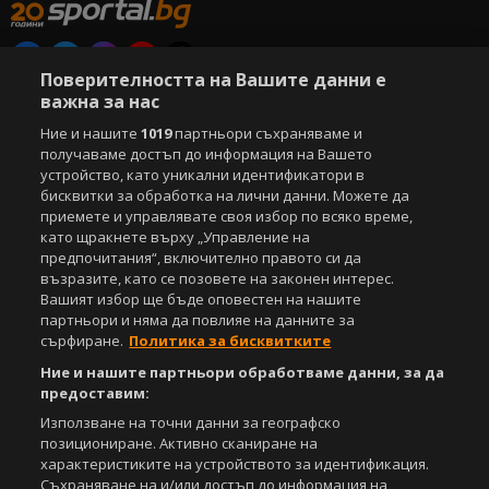
Поверителността на Вашите данни е
Copyright © 2007-2026 Агенция Спортал. Всички права запазени.
важна за нас
Този уебсайт е собственост на
Sportal Media Group
Ние и нашите
1019
партньори съхраняваме и
получаваме достъп до информация на Вашето
За нас
Екип
За рекламa
Общи условия
устройство, като уникални идентификатори в
Етични правила на НСС
Лични данни
бисквитки за обработка на лични данни. Можете да
Управление на предпочитания
приемете и управлявате своя избор по всяко време,
като щракнете върху „Управление на
Съдържанието на този уеб сайт и технологиите, използвани в него, са
предпочитания“, включително правото си да
под закрила на Закона за авторското право и сродните му права.
възразите, като се позовете на законен интерес.
Всички статии, репортажи, интервюта и други текстови, графични и
Вашият избор ще бъде оповестен на нашите
видео материали, публикувани в сайта, са собственост на Агенция
партньори и няма да повлияе на данните за
Спортал, освен ако изрично е посочено друго. Допуска се
сърфиране.
Политика за бисквитките
публикуване на текстови материали само след писмено съгласие на
Агенция Спортал, посочване на източника и добавяне на линк към
Ние и нашите партньори обработваме данни, за да
www.sportal.bg. Използването на графични и видео материали,
предоставим:
публикувани в сайта, е строго забранено. Нарушителите ще бъдат
Използване на точни данни за географско
санкционирани с цялата строгост на закона.
позициониране. Активно сканиране на
характеристиките на устройството за идентификация.
Свали
БЕЗПЛАТНОТО
приложение за:
Съхраняване на и/или достъп до информация на