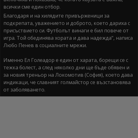
всички сме един отбор.
Благодаря и на хилядите привърженици за
подкрепата, уважението и доброто, което дариха с
присъствието си. Футболът винаги е бил повече от
игра. Той обединява хората и дава надежда", написа
Любо Пенев в социалните мрежи.
Именно Ел Голеадор е един от харата, борещи се с
тежка болест, а след няколко дни ще бъде обявен и
за новия треньор на Локомотив (София), което дава
индикаци, че славният голмайстор се възстановява
от заболяването.