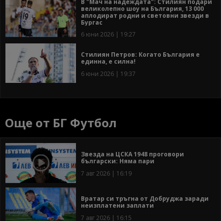
В "Мач на надеждата": Стилиян подари
великолепно шоу на България, 13 000
аплодират родни и световни звезди в
Бургас
6 юни 2026 | 19:27
Стилиян Петров: Когато България е
единна, е силна!
6 юни 2026 | 19:37
Още от БГ Футбол
Звезда на ЦСКА 1948 проговори
български: Няма пари
7 авг 2026 | 16:19
Вратар си тръгна от Добруджа заради
неизплатени заплати
7 авг 2026 | 16:15