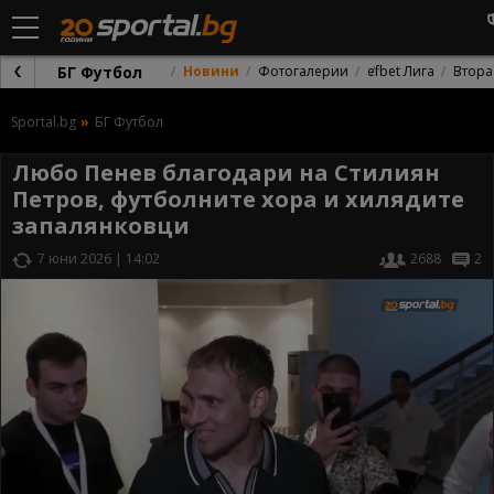
БГ Футбол
Новини
Фотогалерии
efbet Лига
Втора
Sportal.bg
БГ Футбол
Любо Пенев благодари на Стилиян
Петров, футболните хора и хилядите
запалянковци
7 юни 2026 | 14:02
2688
2