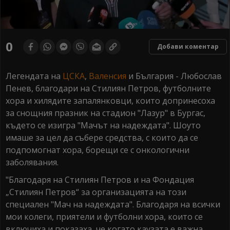
0
seconds
0
Добави коментар
of
0
seconds
Легендата на
ЦСКА
,
Валенсия
и България - Любослав
Пенев, благодари на Стилиян Петров, футболните
хора и хилядите запалянковци, които допринесоха
за снощния празник на стадион "Лазур" в Бургас,
където се изигра "Мачът на надеждата". Шоуто
имаше за цел да събере средства, с които да се
подпомогнат хора, борещи се с онкологични
заболявания.
"Благодаря на Стилиян Петров и на Фондация
„Стилиян Петров“ за организацията на този
специален "Мач на надеждата". Благодаря на всички
мои колеги, приятели и футболни хора, които се
включиха и показаха, че когато каузата е важна,