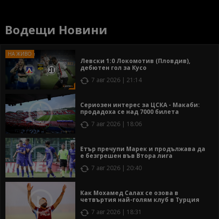
Водещи Новини
Левски 1:0 Локомотив (Пловдив),
дебютен гол за Кусо
7 авг 2026 | 21:14
Сериозен интерес за ЦСКА - Макаби:
продадоха се над 7000 билета
7 авг 2026 | 18:06
Етър пречупи Марек и продължава да
е безгрешен във Втора лига
7 авг 2026 | 20:40
Как Мохамед Салах се озова в
четвъртия най-голям клуб в Турция
7 авг 2026 | 18:31