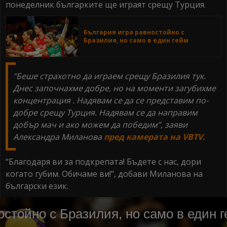
понеделник българките ще играят срещу Турция.
България игра равностойно с
Бразилия, но само в един гейм
“Беше страхотнo да играем срещу Бразилия тук.
Днес започнахме добре, но на моменти загубихме
концентрация . Надявам се да се представим по-
добре срещу Турция. Надявам се да направим
добър мач и ако можем да победим”, заяви
Александра Миланова
пред камерата на VBTV.
“Благодаря ви за подкрепата! Бъдете с нас, дори
когато губим. Обичаме ви!", добави Миланова на
български език.