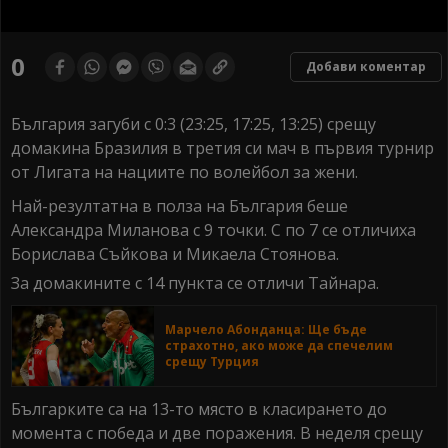
0
seconds
0
Добави коментар
of
0
seconds
България загуби с 0:3 (23:25, 17:25, 13:25) срещу
домакина Бразилия в третия си мач в първия турнир
от Лигата на нациите по волейбол за жени.
Най-резултатна в полза на България беше
Александра Миланова с 9 точки. С по 7 се отличиха
Борислава Съйкова и Микаела Стоянова.
За домакините с 14 пункта се отличи Тайнара.
Марчело Абонданца: Ще бъде
страхотно, ако може да спечелим
срещу Турция
Българките са на 13-то място в класирането до
момента с победа и две поражения. В неделя срещу