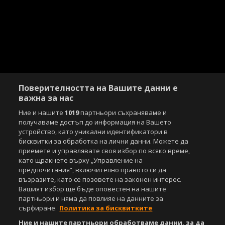
Поверителността на Вашите данни е
важна за нас
Ние и нашите
1019
партньори съхраняваме и
получаваме достъп до информация на Вашето
устройство, като уникални идентификатори в
бисквитки за обработка на лични данни. Можете да
приемете и управлявате своя избор по всяко време,
като щракнете върху „Управление на
предпочитания“, включително правото си да
възразите, като се позовете на законен интерес.
Вашият избор ще бъде оповестен на нашите
партньори и няма да повлияе на данните за
сърфиране.
Политика за бисквитките
Ние и нашите партньори обработваме данни, за да