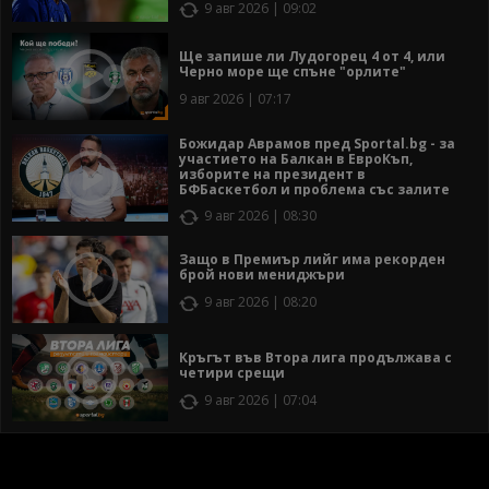
9 авг 2026 | 09:02
Ще запише ли Лудогорец 4 от 4, или
Черно море ще спъне "орлите"
9 авг 2026 | 07:17
Божидар Аврамов пред Sportal.bg - за
участието на Балкан в ЕвроКъп,
изборите на президент в
БФБаскетбол и проблема със залите
9 авг 2026 | 08:30
Защо в Премиър лийг има рекорден
брой нови мениджъри
9 авг 2026 | 08:20
Кръгът във Втора лига продължава с
четири срещи
9 авг 2026 | 07:04