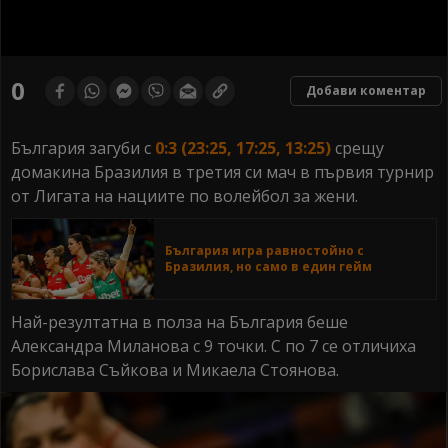
0
seconds
0
Добави коментар
of
0
seconds
България загуби с
0:3 (23:25, 17:25, 13:25)
срещу
домакина Бразилия в третия си мач в първия турнир
от Лигата на нациите по волейбол за жени.
България игра равностойно с
Бразилия, но само в един гейм
Най-резултатна в полза на България беше
Александра Миланова с 9 точки. С по 7 се отличиха
Борислава Съйкова и Микаела Стоянова.