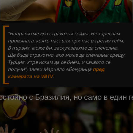
“Направихме два страхотни гейма. Не харесвам
промяната, която настъпи при нас в третия гейм.
В първия, може би, заслужавахме да спечелим.
Ще бъде страхотно, ако може да спечелим срещу
Турция. Утре искам да се бием, и каквото се
получи”, заяви Марчело Абонданца
пред
камерата на VBTV
.