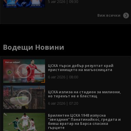
5 авг 2026 | 09:30
Виж всички
Водещи Новини
ЦСКА търси добър резултат край
пристанището на магьосницата
6 авг 2026 | 08:00
ЦСКА излиза на стадион за милиони,
но теренът не е блестящ
6 авг 2026 | 07:20
Брилянтен ЦСКА 1948 изпусна
“звездния" Панатинайкос, гредата и
бивш вратар на Барса спасиха
гърците