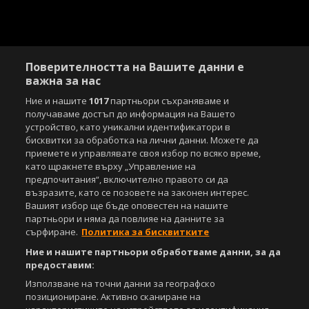
Поверителността на Вашите данни е
важна за нас
Ние и нашите
1017
партньори съхраняваме и
получаваме достъп до информация на Вашето
устройство, като уникални идентификатори в
бисквитки за обработка на лични данни. Можете да
приемете и управлявате своя избор по всяко време,
като щракнете върху „Управление на
предпочитания“, включително правото си да
възразите, като се позовете на законен интерес.
Вашият избор ще бъде оповестен на нашите
партньори и няма да повлияе на данните за
сърфиране.
Политика за бисквитките
Ние и нашите партньори обработваме данни, за да
предоставим:
Използване на точни данни за географско
позициониране. Активно сканиране на