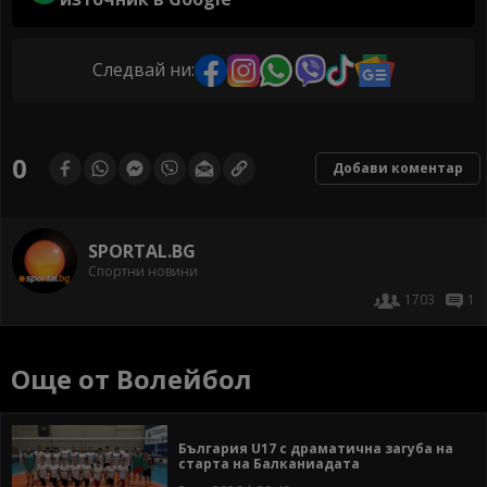
Следвай ни:
0
Добави коментар
SPORTAL.BG
Спортни новини
1703
1
Още от Волейбол
България U17 с драматична загуба на
старта на Балканиадата