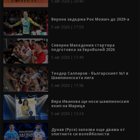
5 авг 2026 | 20:40
Верона задържа Рок Можич до 2029-а
5 авг 2026 | 17:59
Северна Македония стартира
подготовка за ЕвроВолей 2026
5 авг 2026 | 17:49
Теодор Салпаров - българският №1 в
Шампионската лига
5 авг 2026 | 17:38
Вяра Иванова ще носи шампионския
екип на Марица
5 авг 2026 | 13:24
Дунав (Русе) запазва още двама от
опитните си волейболисти