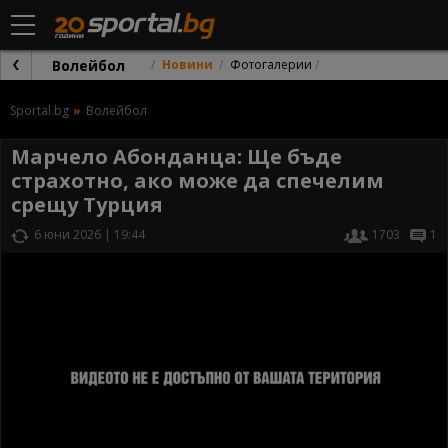
Волейбол
Новини
Фотогалерии
Sportal.bg
Волейбол
Марчело Абонданца: Ще бъде
страхотно, ако може да спечелим
срещу Турция
6 юни 2026 | 19:44
1703
1