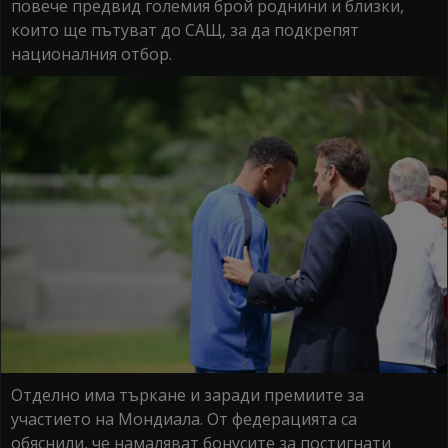
повече предвид големия брой роднини и близки,
които ще пътуват до САЩ, за да подкрепят
националния отбор.
Отделно има търкане и заради премиите за
участието на Мондиала. От федерацията са
обяснили, че намаляват бонусите за постигнати