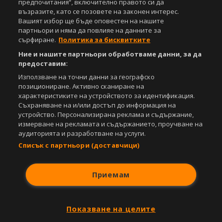
предпочитания“, включително правото си да
възразите, като се позовете на законен интерес.
Съдържанието на този уеб сайт и технологиите, използвани в него, са
Вашият избор ще бъде оповестен на нашите
под закрила на Закона за авторското право и сродните му права.
партньори и няма да повлияе на данните за
Всички статии, репортажи, интервюта и други текстови, графични и
сърфиране.
Политика за бисквитките
видео материали, публикувани в сайта, са собственост на Агенция
Ние и нашите партньори обработваме данни, за да
Спортал, освен ако изрично е посочено друго. Допуска се
публикуване на текстови материали само след писмено съгласие на
предоставим:
Агенция Спортал, посочване на източника и добавяне на линк към
Използване на точни данни за географско
www.sportal.bg. Използването на графични и видео материали,
позициониране. Активно сканиране на
публикувани в сайта, е строго забранено. Нарушителите ще бъдат
характеристиките на устройството за идентификация.
санкционирани с цялата строгост на закона.
Съхраняване на и/или достъп до информация на
устройство. Персонализирана реклама и съдържание,
Свали
БЕЗПЛАТНОТО
приложение за:
измерване на рекламата и съдържанието, проучване на
аудиторията и разработване на услуги.
iOS
Android
Списък с партньори (доставчици)
Powered by:
Приемам
Показване на целите