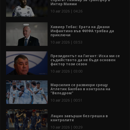
Интер Маями
10 авг 2026 | 04:26
Хавиер Тебас: Ерата на Джани
Инфантино във ФИФА трябва да
приключи
10 авг 2026 | 03:53
Президентът на Гигант: Иска ми се
съдийството да не бъде основен
фактор този сезон
10 авг 2026 | 03:00
Марсилия се развихри срещу
Атлетик Билбао в контрола на
"Велодром"
10 авг 2026 | 00:51
Лацио завърши без грешка в
контролите
10 авг 2026 | 00:29