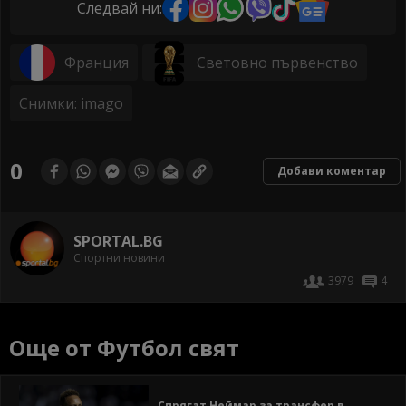
Следвай ни:
Франция
Световно първенство
Снимки: imago
0
Добави коментар
SPORTAL.BG
Спортни новини
3979
4
Още от Футбол свят
Спрягат Неймар за трансфер в