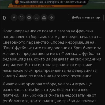
0
seconds
0
Добави коментар
of
0
seconds
Ново напрежение се появи в лагера на френския
национален отбор само осем дни преди началото на
Световното първенство. Според информация на
“Екип” футболистите са недоволни от броя билети за
мачовете, предоставени им от Френската футболна
федерация (FFF), които да раздават на свои роднини
и приятели. В тази връзка играчите са изразили
несъгласието си пред президента на федерацията
Филип Диало по време на неговото посещение.
Диало е информирал отбора, че всеки играч ще
разполага с осем билета: два безплатни и шест
платени. Тази бройка се счита за недостатъчна от
футболистите, които смятат, че трябва да получат