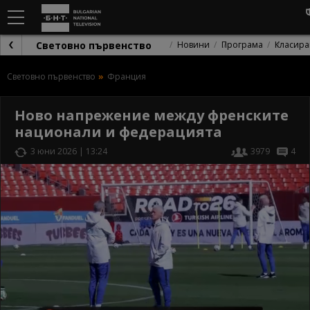
Световно първенство
Новини
Програма
Класира
Световно първенство
Франция
Ново напрежение между френските
национали и федерацията
3 юни 2026 | 13:24
3979
4