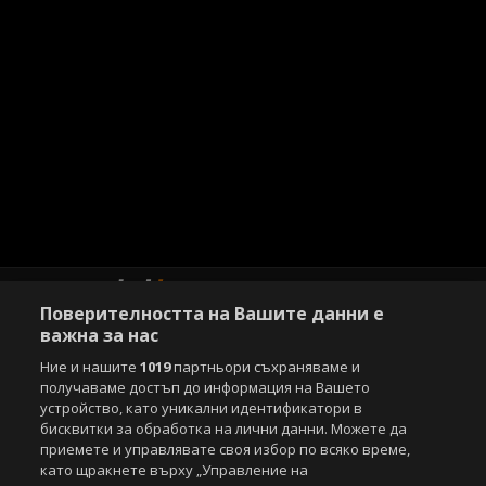
Поверителността на Вашите данни е
важна за нас
Ние и нашите
1019
партньори съхраняваме и
Copyright © 2007-2026 Агенция Спортал. Всички права запазени.
получаваме достъп до информация на Вашето
Този уебсайт е собственост на
Sportal Media Group
устройство, като уникални идентификатори в
бисквитки за обработка на лични данни. Можете да
За нас
Екип
За рекламa
Общи условия
приемете и управлявате своя избор по всяко време,
Етични правила на НСС
Лични данни
като щракнете върху „Управление на
Управление на предпочитания