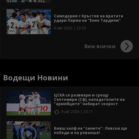
Сампдория с Кръстев на вратата
удари Парма на "Енио Тардини"
9 авг 2026 | 23:59
Виж всички
Водещи Новини
ЦСКА се развихри и срещу
Септември (Сф), нападателите на
"армейците" набират скорост
9 авг 2026 | 23:11
Бивш халф на "сините": Левски ще
победи и на реванша!