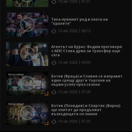
10 авг 2026 | 07:31
Така нужният ред в хаоса на
"кралете"
10 авг 2026 | 08:12
Агентът на Бурас: Водим преговори
с АЕК! Става дума за трансфер още
сега
10 авг 2026 | 09:30
Ботев (Враца) и Славия се изправят
един срещу друг в търсене на
първи успех през сезона
10 авг 2026 | 07:00
Ботев (Пловдив) и Спартак (Варна)
ще опитат да продължат
възходящата си линия
10 авг 2026 | 07:35