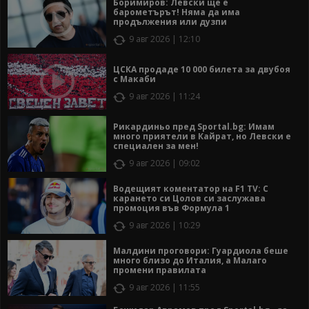
Боримиров: Левски ще е
барометърът! Няма да има
продължения или дузпи
9 авг 2026 | 12:10
ЦСКА продаде 10 000 билета за двубоя
с Макаби
9 авг 2026 | 11:24
Рикардиньо пред Sportal.bg: Имам
много приятели в Кайрат, но Левски е
специален за мен!
9 авг 2026 | 09:02
Водещият коментатор на F1 TV: С
карането си Цолов си заслужава
промоция във Формула 1
9 авг 2026 | 10:29
Малдини проговори: Гуардиола беше
много близо до Италия, а Малаго
промени правилата
9 авг 2026 | 11:55