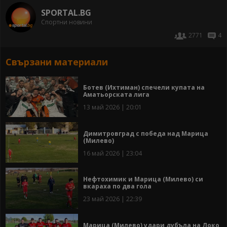
SPORTAL.BG
Спортни новини
2771
4
Свързани материали
Ботев (Ихтиман) спечели купата на
Аматьорската лига
13 май 2026 | 20:01
Димитровград с победа над Марица
(Милево)
16 май 2026 | 23:04
Нефтохимик и Марица (Милево) си
вкараха по два гола
23 май 2026 | 22:39
Марица (Милево) удари дубъла на Локо