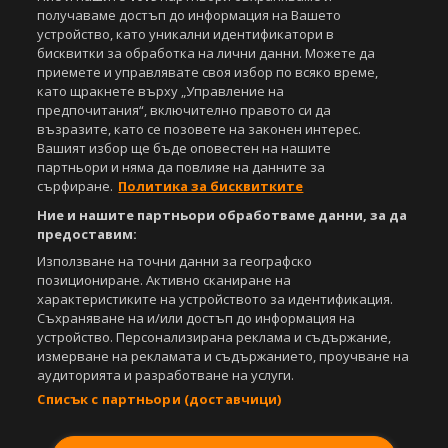
получаваме достъп до информация на Вашето
устройство, като уникални идентификатори в
За нас
Екип
За рекламa
Общи условия
бисквитки за обработка на лични данни. Можете да
Етични правила на НСС
Лични данни
приемете и управлявате своя избор по всяко време,
Управление на предпочитания
като щракнете върху „Управление на
предпочитания“, включително правото си да
Съдържанието на този уеб сайт и технологиите, използвани в него, са
възразите, като се позовете на законен интерес.
под закрила на Закона за авторското право и сродните му права.
Вашият избор ще бъде оповестен на нашите
Всички статии, репортажи, интервюта и други текстови, графични и
партньори и няма да повлияе на данните за
видео материали, публикувани в сайта, са собственост на Агенция
сърфиране.
Политика за бисквитките
Спортал, освен ако изрично е посочено друго. Допуска се
публикуване на текстови материали само след писмено съгласие на
Ние и нашите партньори обработваме данни, за да
Агенция Спортал, посочване на източника и добавяне на линк към
предоставим:
www.sportal.bg. Използването на графични и видео материали,
Използване на точни данни за географско
публикувани в сайта, е строго забранено. Нарушителите ще бъдат
позициониране. Активно сканиране на
санкционирани с цялата строгост на закона.
характеристиките на устройството за идентификация.
Съхраняване на и/или достъп до информация на
Свали
БЕЗПЛАТНОТО
приложение за:
устройство. Персонализирана реклама и съдържание,
измерване на рекламата и съдържанието, проучване на
iOS
Android
аудиторията и разработване на услуги.
Списък с партньори (доставчици)
Powered by: