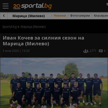
Марица (Милево)
Новини
Фотогалерии
Класиран
Sportal.bg
Марица (Милево)
Иван Кочев за силния сезон на
Марица (Милево)
3 юни 2026 | 13:20
2771
4