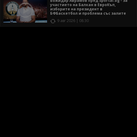
Божидар Аврамов пред Sportal.bg - за
участието на Балкан в ЕвроКъп,
изборите на президент в
БФБаскетбол и проблема със залите
9 авг 2026 | 08:30