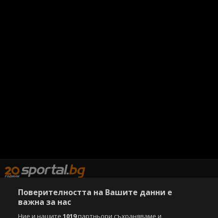
Поверителността на Вашите данни е
важна за нас
Copyright © 2007-2026 Агенция Спортал. Всички права запазени.
Ние и нашите
1019
партньори съхраняваме и
Този уебсайт е собственост на
Sportal Media Group