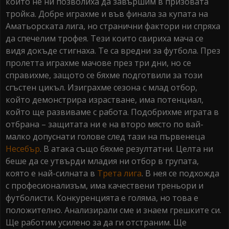
които не ни позволиха да завършим в призовата
тройка. Добре играхме и във финала за купата на
Аматьорската лига, но странични фактори ни спряха
да спечелим трофея. Тези които свириха мача се
видя докъде стигнаха. Те са вредни за футбола. През
пролетта играхме мачове през три дни, но се
справихме, защото се бяхме подготвили за този
сгъстен цикъл. Изиграхме сезона с млад отбор,
който демонстрира израстване, има потенциал,
който ще развиваме с работа. Подобрихме играта в
отбрана – защитата ни е на второ място по вай-
малко допуснати голове след тази на първенеца
Несебър
. В атака също бяхме резултатни. Целта ни
беше да се утвърди младия ни отбор в групата,
която е най-силната в
Трета лига
. В нея се подхожда
с професионализъм, има качествени треньори и
футболисти. Конкуренцията е голяма, но това е
положително. Анализирали сме и знаем грешките си.
Ще работим усилено за да ги отстраним. Ще