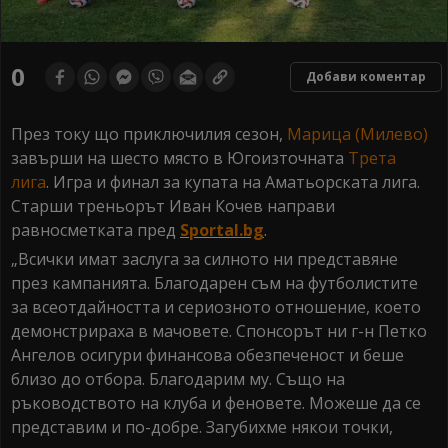
0
Добави коментар
През току що приключилия сезон,
Марица (Милево)
завърши на шесто място в Югоизточната
Трета
лига
. Игра и финал за купата на Аматьорската лига.
Старши треньорът Иван Кочев направи
равносметката пред
Sportal.bg
.
„Всички имат заслуга за силното ни представяне
през кампанията. Благодарен съм на футболистите
за всеотдайността и сериозното отношение, което
демонстрираха в мачовете. Спонсорът ни г-н Петко
Ангелов осигури финансова обезпеченост и беше
близо до отбора. Благодарим му. Също на
ръководството на клуба и феновете. Можеше да се
представим и по-добре. Загубихме някои точки,