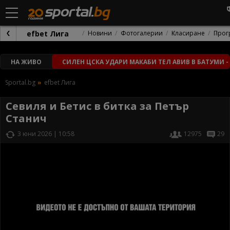
efbet Лига
Новини
Фотогалерии
Класиране
Прог
НА ЖИВО
СИЛЕН ЦСКА УДАРИ МАКАБИ ТЕЛ АВИВ В БАТУМИ -
Sportal.bg
efbet Лига
Севиля и Бетис в битка за Петър
Станич
3 юни 2026 | 10:58
12975
29