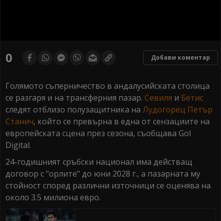
0
seconds
0
Добави коментар
of
0
seconds
Голямото съперничество в андалусийската столица
се разгаря и на трансферния пазар.
Севиля
и
Бетис
следят отблизо полузащитника на
Лудогорец
Петър
Станич
, който се превърна в една от сензациите на
европейската сцена през сезона, съобщава Gol
Digital.
24-годишният сръбски национал има действащ
договор с "орлите" до юни 2028 г., а пазарната му
стойност според различни източници се оценява на
около 3.5 милиона евро.