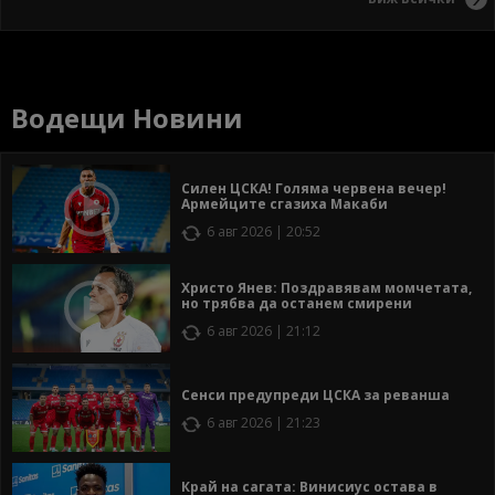
Водещи Новини
Силен ЦСКА! Голяма червена вечер!
Армейците сгазиха Макаби
6 авг 2026 | 20:52
Христо Янев: Поздравявам момчетата,
но трябва да останем смирени
6 авг 2026 | 21:12
Сенси предупреди ЦСКА за реванша
6 авг 2026 | 21:23
Край на сагата: Винисиус остава в