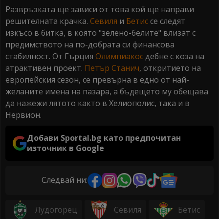
Развръзката ще зависи от това кой ще направи
решителната крачка.
Севиля
и
Бетис
се следят
изкъсо в битка, в която "зелено-белите" влизат с
предимството на по-добрата си финансова
стабилност. От Гърция
Олимпиакос
дебне с коза на
атрактивен проект.
Петър Станич
, откритието на
европейския сезон, се превърна в едно от най-
желаните имена на пазара, а бъдещето му обещава
да нажежи лятото както в Хелиополис, така и в
Нервион.
Добави Sportal.bg като предпочитан
източник в Google
Следвай ни:
Лудогорец
Севиля
Бетис