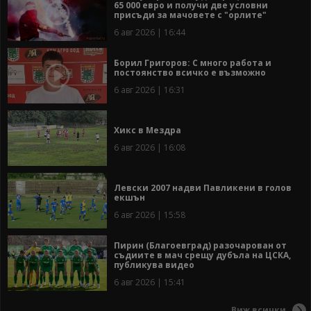
65 000 евро и получи две условни
присъди за мачовете с "орлите"
6 авг 2026 | 16:44
Борил Григоров: С много работа и
постоянство всичко е възможно
6 авг 2026 | 16:31
Хикс в Мездра
6 авг 2026 | 16:08
Левски 2007 надви Павликени в голов
екшън
6 авг 2026 | 15:58
Пирин (Благоевград) разочарован от
съдиите в мач срещу дубъла на ЦСКА,
публикува видео
6 авг 2026 | 15:41
Виж всички