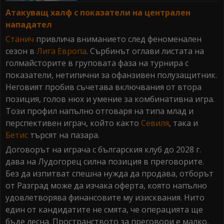
Атакуващ халф с показатели на централен
нападател
Станич
привлича вниманието след феноменален
сезон в
Лига Европа
. Сърбинът оглави листата на
голмайсторите в груповата фаза на турнира с
показатели, нетипични за офанзивен полузащитник.
Неговият пробив съчетава включвания от втора
позиция, голов нюх и умение за комбинативна игра.
Този профил напълно отговаря на типа млад и
перспективен играч, който както
Севиля
, така и
Бетис
търсят на пазара.
Договорът на играча с българския клуб до 2028 г.
дава на Лудогорец силна позиция в преговорите.
Без да изпитват спешна нужда да продава, отборът
от Разград може да изчака оферта, която напълно
удовлетворява финансовите му изисквания. Нито
един от кандидатите не смята, че операцията ще
бъде лесна. Пространството за преговори е малко,