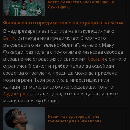
Бетис си хареса новата звезда на
Лудогорец
Финансовото предимство е на страната на Бетис
В надпреварата за подписа на атакуващия халф
Бетис
изглежда има предимство. Спортното
ръководство на "зелено-белите", начело с Ману
Фахардо, разполага с по-голяма финансова свобода
в сравнение с градския си съперник.
Севиля
е с много
ограничен бюджет и трябва първо да освободи
средства от заплати, преди да може да привлече
нови играчи. Тази разлика в инвестиционния
капацитет може да се окаже решаваща, когато
Лудогорец
постави цена, отговаряща на силните
изяви на своя футболист.
Играч на Лудогорец стана
голмайстор на Лига Европа