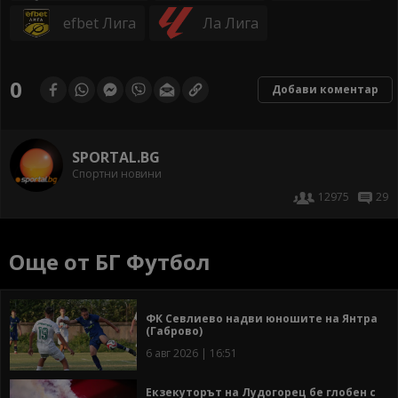
efbet Лига
Ла Лига
0
Добави коментар
SPORTAL.BG
Спортни новини
12975
29
Още от БГ Футбол
ФК Севлиево надви юношите на Янтра
(Габрово)
6 авг 2026 | 16:51
Екзекуторът на Лудогорец бе глобен с