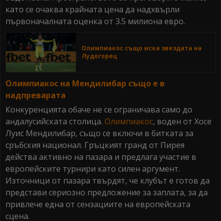
като се очаква крайната цена да надхвърли
първоначалната оценка от 3.5 милиона евро.
Олимпиакос също иска звездата на
Лудогорец
Олимпиакос на Мендилибар също е в
надпреварата
Конкуренцията обаче не се ограничава само до
андалусийската столица.
Олимпиакос
, воден от Хосе
Луис Мендилибар, също се включи в битката за
сръбския национал. Гръцкият гранд от Пирея
действа активно на пазара и предлага участие в
европейските турнири като силен аргумент.
Източници от пазара твърдят, че клубът е готов да
представи сериозно предложение за заплата, за да
привлече една от сензациите на европейската
сцена.