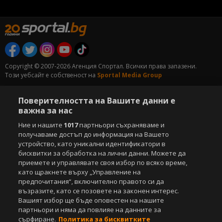
Copyright © 2007-2026 Агенция Спортал. Всички права запазени.
Този уебсайт е собственост на
Sportal Media Group
За нас
Екип
За рекламa
Общи условия
Поверителността на Вашите данни е
Етични правила на НСС
Лични данни
важна за нас
Управление на предпочитания
Ние и нашите
1017
партньори съхраняваме и
получаваме достъп до информация на Вашето
Съдържанието на този уеб сайт и технологиите, използвани в него, са
устройство, като уникални идентификатори в
под закрила на Закона за авторското право и сродните му права.
бисквитки за обработка на лични данни. Можете да
Всички статии, репортажи, интервюта и други текстови, графични и
видео материали, публикувани в сайта, са собственост на Агенция
приемете и управлявате своя избор по всяко време,
Спортал, освен ако изрично е посочено друго. Допуска се
като щракнете върху „Управление на
публикуване на текстови материали само след писмено съгласие на
предпочитания“, включително правото си да
Агенция Спортал, посочване на източника и добавяне на линк към
възразите, като се позовете на законен интерес.
www.sportal.bg. Използването на графични и видео материали,
Вашият избор ще бъде оповестен на нашите
публикувани в сайта, е строго забранено. Нарушителите ще бъдат
партньори и няма да повлияе на данните за
санкционирани с цялата строгост на закона.
сърфиране.
Политика за бисквитките