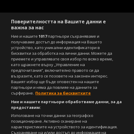
Поверителността на Вашите данни е
важна за нас
Ние и нашите
1017
партньори съхраняваме и
получаваме достъп до информация на Вашето
устройство, като уникални идентификатори в
Copyright © 2007-2026 Агенция Спортал. Всички права запазени.
Този уебсайт е собственост на
бисквитки за обработка на лични данни. Можете да
Sportal Media Group
приемете и управлявате своя избор по всяко време,
За нас
като щракнете върху „Управление на
Екип
За рекламa
Общи условия
предпочитания“, включително правото си да
Етични правила на НСС
Лични данни
възразите, като се позовете на законен интерес.
Управление на предпочитания
Вашият избор ще бъде оповестен на нашите
партньори и няма да повлияе на данните за
Съдържанието на този уеб сайт и технологиите, използвани в него, са
сърфиране.
Политика за бисквитките
под закрила на Закона за авторското право и сродните му права.
Всички статии, репортажи, интервюта и други текстови, графични и
Ние и нашите партньори обработваме данни, за да
видео материали, публикувани в сайта, са собственост на Агенция
предоставим:
Спортал, освен ако изрично е посочено друго. Допуска се
Използване на точни данни за географско
публикуване на текстови материали само след писмено съгласие на
позициониране. Активно сканиране на
Агенция Спортал, посочване на източника и добавяне на линк към
характеристиките на устройството за идентификация.
www.sportal.bg. Използването на графични и видео материали,
Съхраняване на и/или достъп до информация на
публикувани в сайта, е строго забранено. Нарушителите ще бъдат