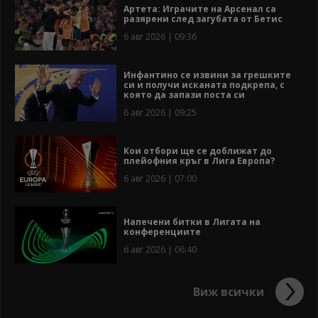
Артета: Играчите на Арсенал са
разярени след загубата от Бетис
6 авг 2026 | 09:36
Инфантино се извини за грешките
си и получи исканата подкрепа, с
която да запази поста си
6 авг 2026 | 09:25
Кои отбори ще се доближат до
плейофния кръг в Лига Европа?
6 авг 2026 | 07:00
Напечени битки в Лигата на
конференциите
6 авг 2026 | 06:40
Виж всички