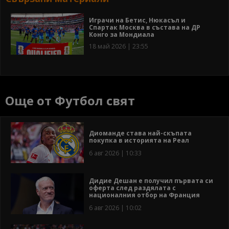
Играчи на Бетис, Нюкасъл и
Спартак Москва в състава на ДР
Конго за Мондиала
18 май 2026 | 23:55
Още от Футбол свят
Диоманде става най-скъпата
покупка в историята на Реал
6 авг 2026 | 10:33
Дидие Дешан е получил първата си
оферта след раздялата с
националния отбор на Франция
6 авг 2026 | 10:02