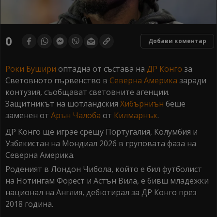
0
Добави коментар
Роки Бушири
оптадна от състава на
ДР Конго
за
Световното първенство в
Северна
Америка
заради
контузия, съобщават световните агенции.
Защитникът на шотландския
Хибърниън
беше
заменен от
Арън
Чалоба
от
Килмарнък
.
ДР Конго ще играе срещу Португалия, Колумбия и
Узбекистан на Мондиал 2026 в груповата фаза на
Северна Америка.
Роденият в Лондон Чибола, който е бил футболист
на Нотингам Форест и Астън Вила, е бивш младежки
национал на Англия, дебютирал за ДР Конго през
2018 година.