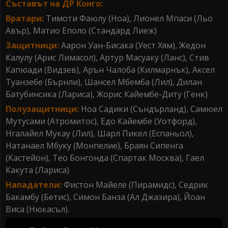
Съставът на ДР Конго:
Вратари:
Тимоти Фаюлу (Ноа), Лионел Мпаси (Льо
Авър), Матио Еполо (Стандард Лиеж)
Защитници:
Аарон Уан-Бисака (Уест Хям), Жедон
Калулу (Арис Лимасол), Артур Масуаку (Ланс), Стив
Капюади (Видзев), Арън Чалоба (Килмарнък), Аксел
Туанзебе (Бърнли), Шансел Мбемба (Лил), Дилан
Батубинсика (Лариса), Жорис Кайембе-Диту (Генк)
Полузащитници:
Ноа Садики (Съндърланд), Самюел
Мутусами (Атромитос), Едо Кайембе (Уотфорд),
Нгалайел Мукау (Лил), Шарл Пикел (Еспаньол),
Натанаел Мбуку (Монпелие), Браян Сипенга
(Кастейон), Тео Бонгонда (Спартак Москва), Гаел
Какута (Лариса)
Нападатели:
Фистон Майеле (Пирамидс), Седрик
Бакамбу (Бетис), Симон Банза (Ал Джазира), Йоан
Виса (Нюкасъл).