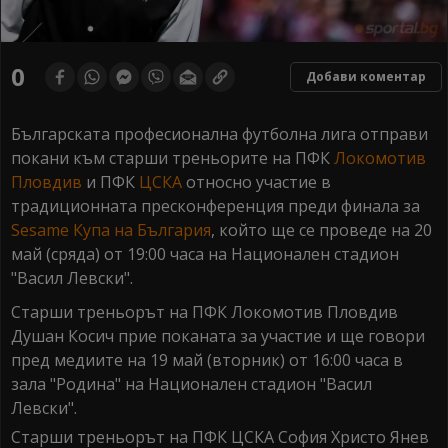
0
Добави коментар
Българската професионална футболна лига отправи
покани към старши треньорите на ПФК
Локомотив
Пловдив
и ПФК
ЦСКА
относно участие в
традиционната пресконференция преди финала за
Sesame Купа на България
, който ще се проведе на 20
май (сряда) от 19:00 часа на Национален стадион
"Васил Левски".
Старши треньорът на ПФК Локомотив Пловдив
Душан Косич прие поканата за участие и ще говори
пред медиите на 19 май (вторник) от 16:00 часа в
зала "Родина" на Национален стадион "Васил
Левски".
Старши треньорът на ПФК ЦСКА София Христо Янев