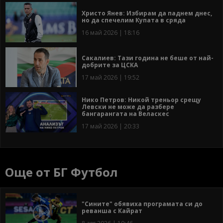
Христо Янев: Избирам да паднем днес,
но да спечелим Купата в сряда
16 май 2026 | 18:16
Сакалиев: Тази година не беше от най-
добрите за ЦСКА
17 май 2026 | 19:52
Нико Петров: Никой треньор срещу
Левски не може да разбере
бангарангата на Веласкес
17 май 2026 | 20:33
Още от БГ Футбол
"Сините" обявиха програмата си до
реванша с Кайрат