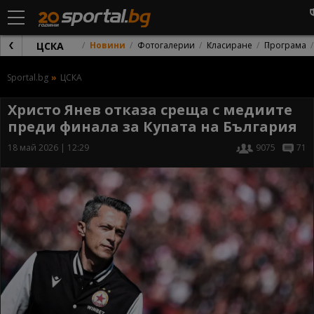
ЦСКА
Новини
Фотогалерии
Класиране
Програма
Sportal.bg
ЦСКА
Христо Янев отказа среща с медиите
преди финала за Купата на България
18 май 2026 | 12:29
9075
71