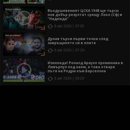
Въодушевеният ЦСКА 1948 ще търси
нов добър резултат срещу Локо (Сф) в
"Надежда"
8 авг 2026 | 07:05
Дунав търси първи точки след
завръщането си в елита
8 авг 2026 | 07:29
Изненада! Роналд Араухо преминава в
Ливърпул под наем, а това отваря
пътя на Родри към Барселона
8 авг 2026 | 03:20