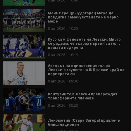
8 авг 2026 | 10:46
Мачът срещу Лудогорец може да
повдигне самочувствието на Черно
море
8 авг 2026 | 10:25
Кусо към феновете на Левски: Много
се радвам, че вкарах първия си гол с
вашата подкрепа
8 авг 2026 | 10:19
Авторът на единствения гол за
Левски в групите на ШЛ сложи край на
кариерата си
8 авг 2026 | 09:30
Контузиите в Левски пренареждат
трансферните планове
8 авг 2026 | 09:23
Локомотив (Стара Загора) привлече
бивш национал