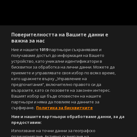
Поверителността на Вашите данни е
важна за нас
Ние и нашите
1019
партньори съхраняваме и
получаваме достъп до информация на Вашето
Copyright © 2007-2026 Агенция Спортал. Всички права запазени.
устройство, като уникални идентификатори в
Този уебсайт е собственост на
Sportal Media Group
бисквитки за обработка на лични данни. Можете да
приемете и управлявате своя избор по всяко време,
За нас
Екип
За рекламa
Общи условия
като щракнете върху „Управление на
Етични правила на НСС
Лични данни
предпочитания“, включително правото си да
Управление на предпочитания
възразите, като се позовете на законен интерес.
Вашият избор ще бъде оповестен на нашите
Съдържанието на този уеб сайт и технологиите, използвани в него, са
партньори и няма да повлияе на данните за
под закрила на Закона за авторското право и сродните му права.
сърфиране.
Политика за бисквитките
Всички статии, репортажи, интервюта и други текстови, графични и
видео материали, публикувани в сайта, са собственост на Агенция
Ние и нашите партньори обработваме данни, за да
Спортал, освен ако изрично е посочено друго. Допуска се
предоставим:
публикуване на текстови материали само след писмено съгласие на
Използване на точни данни за географско
Агенция Спортал, посочване на източника и добавяне на линк към
позициониране. Активно сканиране на