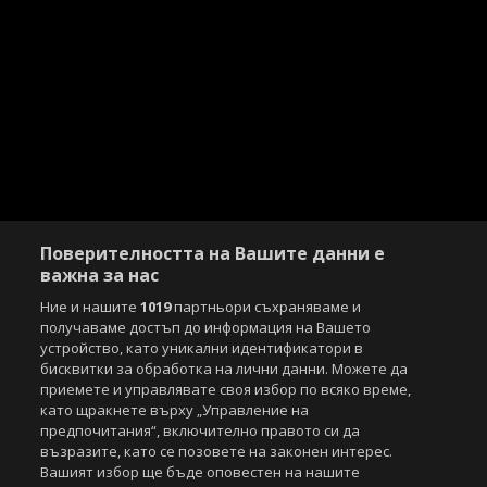
Поверителността на Вашите данни е
важна за нас
Ние и нашите
1019
партньори съхраняваме и
получаваме достъп до информация на Вашето
устройство, като уникални идентификатори в
бисквитки за обработка на лични данни. Можете да
Copyright © 2007-2026 Агенция Спортал. Всички права запазени.
приемете и управлявате своя избор по всяко време,
Този уебсайт е собственост на
Sportal Media Group
като щракнете върху „Управление на
предпочитания“, включително правото си да
За нас
Екип
За рекламa
Общи условия
възразите, като се позовете на законен интерес.
Етични правила на НСС
Лични данни
Вашият избор ще бъде оповестен на нашите