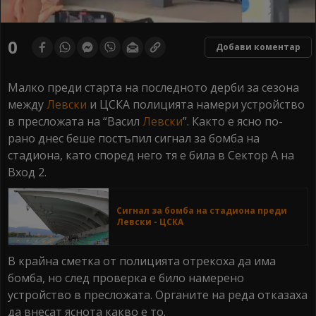
0
seconds
0
Добави коментар
of
0
seconds
Малко преди старта на последното дерби за сезона
между
Левски
и ЦСКА полицията намери устройство
в пресложата на “Васил
Левски
”. Както е ясно по-
рано днес беше постъпил сигнал за бомба на
стадиона, като според него тя е била в Сектор А на
Вход 2.
Сигнал за бомба на стадиона преди
Левски - ЦСКА
В крайна сметка от полицията отрекоха да има
бомба, но след проверка е било намерено
устройство в пресложата. Органите на реда отказаха
да внесат яснота какво е то.