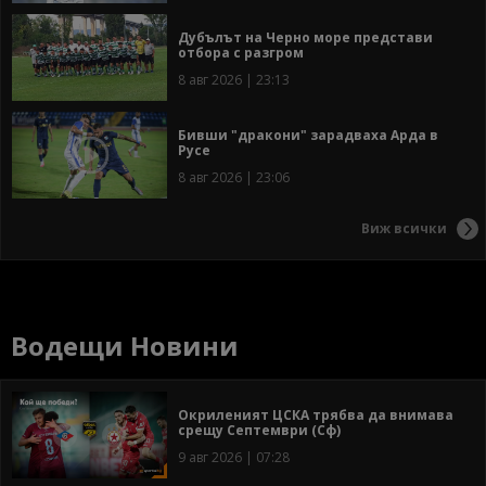
Дубълът на Черно море представи
отбора с разгром
8 авг 2026 | 23:13
Бивши "дракони" зарадваха Арда в
Русе
8 авг 2026 | 23:06
Виж всички
Водещи Новини
Окриленият ЦСКА трябва да внимава
срещу Септември (Сф)
9 авг 2026 | 07:28