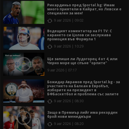
Рикардиньо пред Sportal.bg: Имам
много приятели в Кайрат, но Левски е
специален за мен!
9 авг 2026 | 09:02
Водещият коментатор на F1 TV: С
карането си Цолов си заслужава
промоция във Формула 1
9 авг 2026 | 10:29
Ще запише ли Лудогорец 4 от 4, или
Черно море ще спъне "орлите"
9 авг 2026 | 07:17
Божидар Аврамов пред Sportal.bg - за
участието на Балкан в ЕвроКъп,
изборите на президент в
БФБаскетбол и проблема със залите
9 авг 2026 | 08:30
Защо в Премиър лийг има рекорден
брой нови мениджъри
9 авг 2026 | 08:20