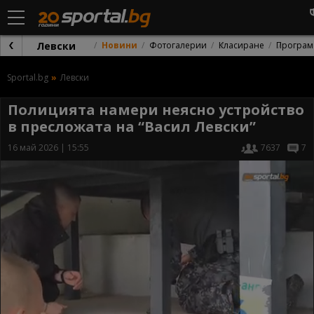
Левски
Новини
Фотогалерии
Класиране
Програм
Sportal.bg
Левски
Полицията намери неясно устройство
в пресложата на “Васил Левски”
16 май 2026 | 15:55
7637
7