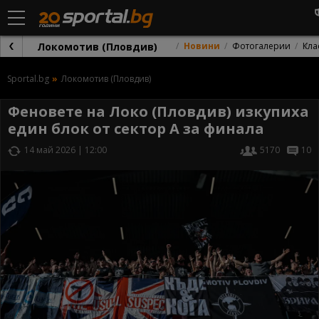
Локомотив (Пловдив)
Новини
Фотогалерии
Кла
Sportal.bg
Локомотив (Пловдив)
Феновете на Локо (Пловдив) изкупиха
един блок от сектор А за финала
14 май 2026 | 12:00
5170
10