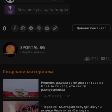
Sesame Купа на България
0
Добави коментар
SPORTAL.BG
Спортни новини
5170
10
Свързани материали
Решено: дадоха само два сектора на
ЦСКА за финала, ето как ги
разпределиха
12 май 2026 | 11:42
"Червена" България полудя! Изкупи
всички билети за 40 минути