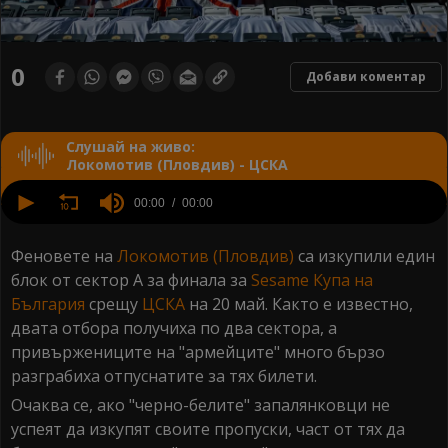
0
Добави коментар
Слушай на живо:
Локомотив (Пловдив) - ЦСКА
0
seconds
00:00
00:00
of
0
seconds
Феновете на
Локомотив (Пловдив)
са изкупили един
блок от сектор А за финала за
Sesame Купа на
България
срещу
ЦСКА
на 20 май. Както е известно,
двата отбора получиха по два сектора, а
привържениците на "армейците" много бързо
разграбиха отпуснатите за тях билети.
Очаква се, ако "черно-белите" запалянковци не
успеят да изкупят своите пропуски, част от тях да