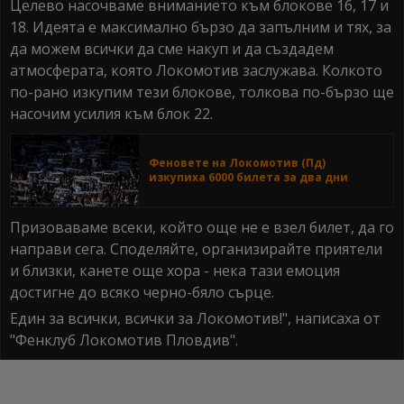
Целево насочваме вниманието към блокове 16, 17 и
18. Идеята е максимално бързо да запълним и тях, за
да можем всички да сме накуп и да създадем
атмосферата, която Локомотив заслужава. Колкото
по-рано изкупим тези блокове, толкова по-бързо ще
насочим усилия към блок 22.
Феновете на Локомотив (Пд)
изкупиха 6000 билета за два дни
Призоваваме всеки, който още не е взел билет, да го
направи сега. Споделяйте, организирайте приятели
и близки, канете още хора - нека тази емоция
достигне до всяко черно-бяло сърце.
Един за всички, всички за Локомотив!", написаха от
"Фенклуб Локомотив Пловдив".