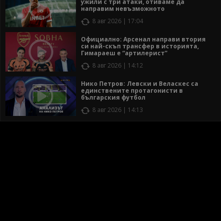
ужили с три атаки, отиваме да
направим невъзможното
8 авг 2026 | 17:04
Официално: Арсенал направи втория
си най-скъп трансфер в историята,
Гимараеш е “артилерист”
8 авг 2026 | 14:12
Нико Петров: Левски и Веласкес са
единствените протагонисти в
българския футбол
8 авг 2026 | 14:13