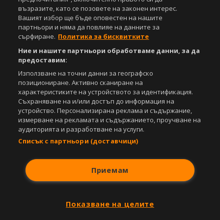
възразите, като се позовете на законен интерес.
Свали
БЕЗПЛАТНОТО
приложение за:
Вашият избор ще бъде оповестен на нашите
партньори и няма да повлияе на данните за
iOS
Android
сърфиране.
Политика за бисквитките
Ние и нашите партньори обработваме данни, за да
Powered by:
предоставим:
Използване на точни данни за географско
позициониране. Активно сканиране на
характеристиките на устройството за идентификация.
Съхраняване на и/или достъп до информация на
устройство. Персонализирана реклама и съдържание,
измерване на рекламата и съдържанието, проучване на
аудиторията и разработване на услуги.
Списък с партньори (доставчици)
Приемам
Показване на целите