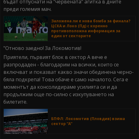
бъдат отпуснати на "червената" агитка в дните
преди големия мач.
Заложена ли е нова бомба за финала?
ЦСКА и Локо (Пд) с коренно
противоположна информация за
един от секторите
"Отново заедно! За Локомотив!
Приятели, първият блок в сектор А вече е
разпродаден - благодарим на всички, които се
включват и показват какво значи обединена черно-
бяла подкрепа! Това обаче е само началото. Сега е
моментът да консолидираме усилията си и да
продължим още по-силно с изкупуването на
билетите.
БПФЛ: Локомотив (Пловдив) взима
сектор “А”