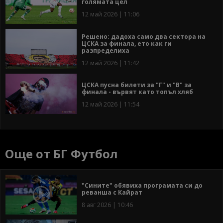
голямата цел
12 май 2026 | 11:06
Решено: дадоха само два сектора на
ЦСКА за финала, ето как ги
разпределиха
12 май 2026 | 11:42
ЦСКА пусна билети за "Г" и "В" за
финала - вървят като топъл хляб
12 май 2026 | 11:54
Още от БГ Футбол
"Сините" обявиха програмата си до
реванша с Кайрат
8 авг 2026 | 10:46