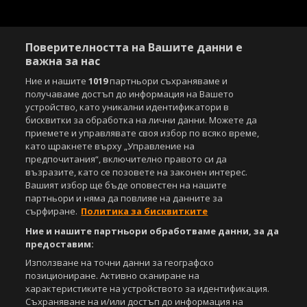
Поверителността на Вашите данни е
важна за нас
Ние и нашите
1019
партньори съхраняваме и
получаваме достъп до информация на Вашето
Copyright © 2007-2026 Агенция Спортал. Всички права запазени.
устройство, като уникални идентификатори в
Този уебсайт е собственост на
Sportal Media Group
бисквитки за обработка на лични данни. Можете да
приемете и управлявате своя избор по всяко време,
За нас
Екип
За рекламa
Общи условия
като щракнете върху „Управление на
Етични правила на НСС
Лични данни
предпочитания“, включително правото си да
Управление на предпочитания
възразите, като се позовете на законен интерес.
Вашият избор ще бъде оповестен на нашите
Съдържанието на този уеб сайт и технологиите, използвани в него, са
партньори и няма да повлияе на данните за
под закрила на Закона за авторското право и сродните му права.
сърфиране.
Политика за бисквитките
Всички статии, репортажи, интервюта и други текстови, графични и
Ние и нашите партньори обработваме данни, за да
видео материали, публикувани в сайта, са собственост на Агенция
предоставим:
Спортал, освен ако изрично е посочено друго. Допуска се
публикуване на текстови материали само след писмено съгласие на
Използване на точни данни за географско
Агенция Спортал, посочване на източника и добавяне на линк към
позициониране. Активно сканиране на
www.sportal.bg. Използването на графични и видео материали,
характеристиките на устройството за идентификация.
публикувани в сайта, е строго забранено. Нарушителите ще бъдат
Съхраняване на и/или достъп до информация на