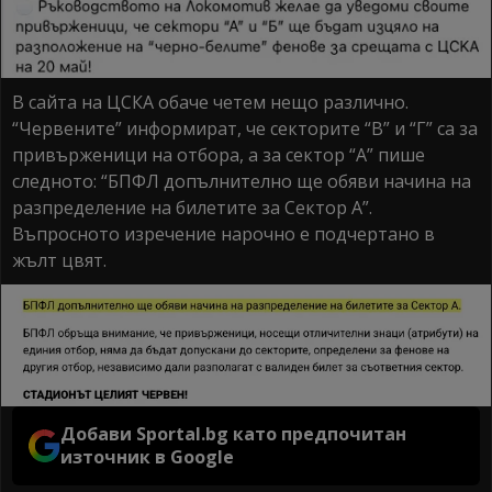
В сайта на ЦСКА обаче четем нещо различно.
“Червените” информират, че секторите “В” и “Г” са за
привърженици на отбора, а за сектор “А” пише
следното: “БПФЛ допълнително ще обяви начина на
разпределение на билетите за Сектор А”.
Въпросното изречение нарочно е подчертано в
жълт цвят.
Добави Sportal.bg като предпочитан
източник в Google