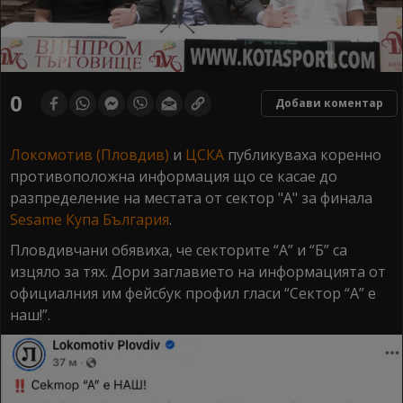
0
seconds
0
Добави коментар
of
0
seconds
Локомотив (Пловдив)
и
ЦСКА
публикуваха коренно
противоположна информация що се касае до
разпределение на местата от сектор "А" за финала
Sesame Купа България
.
Пловдивчани обявиха, че секторите “А” и “Б” са
изцяло за тях. Дори заглавието на информацията от
официалния им фейсбук профил гласи “Сектор “А” е
наш!”.