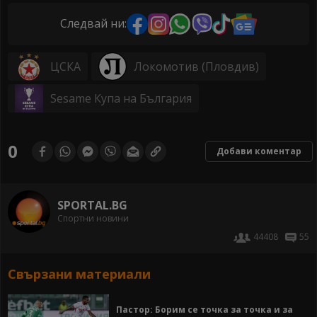
Следвай ни:
ЦСКА
Локомотив (Пловдив)
Sesame Купа на България
0
Добави коментар
SPORTAL.BG
Спортни новини
44408
55
Свързани материали
Пастор: Борим се точка за точка и за