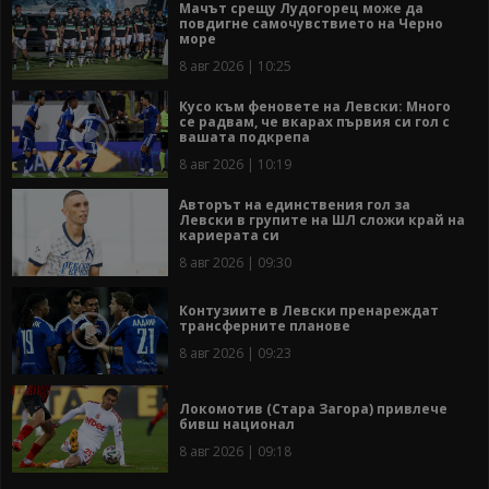
Мачът срещу Лудогорец може да
повдигне самочувствието на Черно
море
8 авг 2026 | 10:25
Кусо към феновете на Левски: Много
се радвам, че вкарах първия си гол с
вашата подкрепа
8 авг 2026 | 10:19
Авторът на единствения гол за
Левски в групите на ШЛ сложи край на
кариерата си
8 авг 2026 | 09:30
Контузиите в Левски пренареждат
трансферните планове
8 авг 2026 | 09:23
Локомотив (Стара Загора) привлече
бивш национал
8 авг 2026 | 09:18