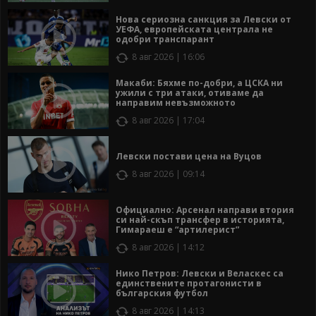
Нова сериозна санкция за Левски от
УЕФА, европейската централа не
одобри транспарант
8 авг 2026 | 16:06
Макаби: Бяхме по-добри, а ЦСКА ни
ужили с три атаки, отиваме да
направим невъзможното
8 авг 2026 | 17:04
Левски постави цена на Вуцов
8 авг 2026 | 09:14
Официално: Арсенал направи втория
си най-скъп трансфер в историята,
Гимараеш е “артилерист”
8 авг 2026 | 14:12
Нико Петров: Левски и Веласкес са
единствените протагонисти в
българския футбол
8 авг 2026 | 14:13