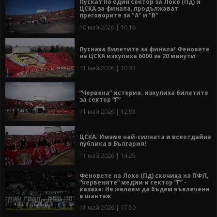
Пускат по един сектор за Локо (Пд) и
ЦСКА за финала, продължават
преговорите за "А" и "В"
10 май 2026 | 16:16
Пуснаха билетите за финала! Феновете
на ЦСКА изкупиха 6000 за 20 минути
11 май 2026 | 10:33
“Червена” истерия: изкупиха билетите
за сектор “Г”
11 май 2026 | 12:03
ЦСКА: Имаме най-силната и всеотдайна
публика в България!
11 май 2026 | 14:25
Феновете на Локо (Пд) скочиха на ПФЛ,
“червените” медии и сектор “Г” -
казаха: Не желаем да бъдем въвлечени
в шантаж
11 май 2026 | 17:50