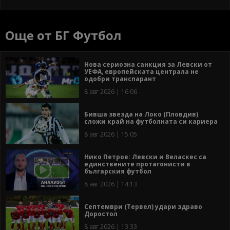
Още от БГ Футбол
Нова сериозна санкция за Левски от
УЕФА, европейската централа не
одобри транспарант
8 авг 2026 | 16:06
Бивша звезда на Локо (Пловдив)
сложи край на футболната си кариера
8 авг 2026 | 15:05
Нико Петров: Левски и Веласкес са
единствените протагонисти в
българския футбол
8 авг 2026 | 14:13
Септември (Тервел) удари здраво
Доростол
8 авг 2026 | 13:33