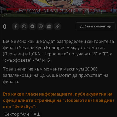
0
Добави коментар
Вече е ясно как ще бъдат разпределени секторите за
финала Sesame Купа България между Локомотив
(Пловдив) и ЦСКА. "Червените" получават "В" и "Г", а
"смърфовете" - "А" и "Б".
Това значи, че към момента максимум 20 000
запалянковци на ЦСКА ще могат да присъстват на
финала.
Ето какво гласи информацията, публикуватна на
официалната страница на "Локомотив (Пловдив)
във "Фейсбук":
"Сектор “А” е НАШ!