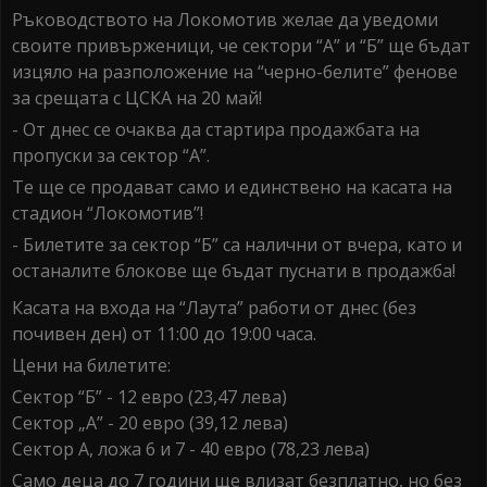
Ръководството на Локомотив желае да уведоми
своите привърженици, че сектори “А” и “Б” ще бъдат
изцяло на разположение на “черно-белите” фенове
за срещата с ЦСКА на 20 май!
- От днес се очаква да стартира продажбата на
пропуски за сектор “А”.
Те ще се продават само и единствено на касата на
стадион “Локомотив”!
- Билетите за сектор “Б” са налични от вчера, като и
останалите блокове ще бъдат пуснати в продажба!
Касата на входа на “Лаута” работи от днес (без
почивен ден) от 11:00 до 19:00 часа.
Цени на билетите:
Сектор “Б” - 12 евро (23,47 лева)
Сектор „А” - 20 евро (39,12 лева)
Сектор А, ложа 6 и 7 - 40 евро (78,23 лева)
Само деца до 7 години ще влизат безплатно, но без