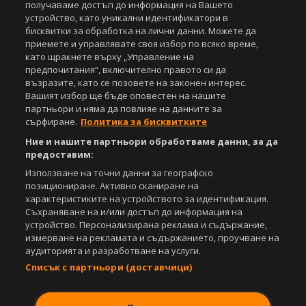
получаваме достъп до информация на Вашето
Управление на предпочитания
устройство, като уникални идентификатори в
бисквитки за обработка на лични данни. Можете да
Съдържанието на този уеб сайт и технологиите, използвани в него, са
приемете и управлявате своя избор по всяко време,
под закрила на Закона за авторското право и сродните му права.
като щракнете върху „Управление на
Всички статии, репортажи, интервюта и други текстови, графични и
видео материали, публикувани в сайта, са собственост на Агенция
предпочитания“, включително правото си да
Спортал, освен ако изрично е посочено друго. Допуска се
възразите, като се позовете на законен интерес.
публикуване на текстови материали само след писмено съгласие на
Вашият избор ще бъде оповестен на нашите
Агенция Спортал, посочване на източника и добавяне на линк към
партньори и няма да повлияе на данните за
www.sportal.bg. Използването на графични и видео материали,
сърфиране.
Политика за бисквитките
публикувани в сайта, е строго забранено. Нарушителите ще бъдат
Ние и нашите партньори обработваме данни, за да
санкционирани с цялата строгост на закона.
предоставим:
Свали
БЕЗПЛАТНОТО
приложение за:
Използване на точни данни за географско
позициониране. Активно сканиране на
iOS
Android
характеристиките на устройството за идентификация.
Съхраняване на и/или достъп до информация на
устройство. Персонализирана реклама и съдържание,
Powered by:
измерване на рекламата и съдържанието, проучване на
аудиторията и разработване на услуги.
Списък с партньори (доставчици)