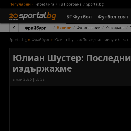
Популярни
»
efbet Лига
ТВ Програма
Sportal.bg
БГ Футбол
Футбол свят
Фрайбург
Новини
Фотогалерии
Класиране
Sportal.bg
Фрайбург
Юлиан Шустер: Последните минути бяха н
Юлиан Шустер: Последнит
издържахме
8 май 2026 | 05:58