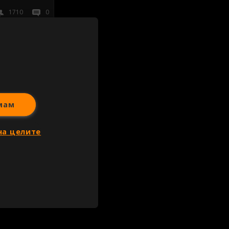
1710
0
иж всички
мам
на целите