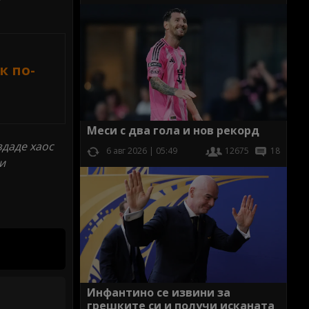
к по-
Меси с два гола и нов рекорд
здаде хаос
6 авг 2026 | 05:49
12675
18
и
Инфантино се извини за
грешките си и получи исканата