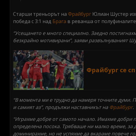
seconds
Volume
0%
Старши треньорът на
Фрайбург
Юлиан Шустер изв
победа с 3:1 над
Брага
в реванша от полуфиналите
“Усещането е много специално. Заедно постигнахм
безкрайно мотивирани”, заяви развълнуваният Шу
Фрайбург се сп
“В момента ми е трудно да намеря точните думи. П
и самият аз”, продължи наставникът на
Фрайбург
.
“Играхме добре от самото начало. Имахме добри п
определена посока. Трябваше ни малко време, за 
доминирахме, но не успяхме да вкараме повече го