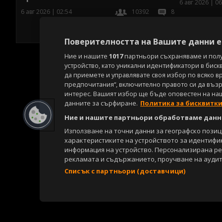
6 авг 2026 | 06
6 авг 2026 | 02:54
10392
8
Поверителността на Вашите данни е 
Ние и нашите
1017
партньори съхраняваме и пол
устройство, като уникални идентификатори в биск
да приемете и управлявате своя избор по всяко в
предпочитания“, включително правото си да възра
интерес. Вашият избор ще бъде оповестен на на
данните за сърфиране.
Политика за бисквитк
Ние и нашите партньори обработваме данни
Използване на точни данни за географско пози
характеристиките на устройството за идентифи
информация на устройство. Персонализирана р
рекламата и съдържанието, проучване на аудит
Списък с партньори (доставчици)