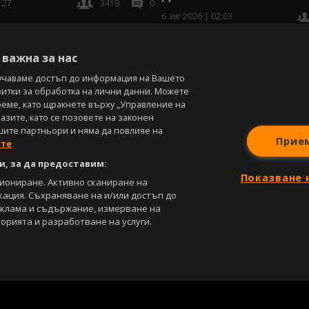
:27
3419
0
6 авг 2026 | 02:03
В
важна за нас
учаваме достъп до информация на Вашето
витки за обработка на лични данни. Можете
реме, като щракнете върху „Управление на
зите, като се позовете на законен
шите партньори и няма да повлияе на
Прие
ите
, за да предоставим:
Показване 
циониране. Активно сканиране на
кация. Съхраняване на и/или достъп до
еклама и съдържание, измерване на
орията и разработване на услуги.