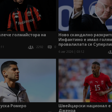
Ново скандално разкрит
влече голмайстора на
Инфантино е имал голям
провалилата се Суперли
:11
2292
0
6 авг 2026 | 03:12
уска Ромеро
Швейцарски национал е 
Дженоа