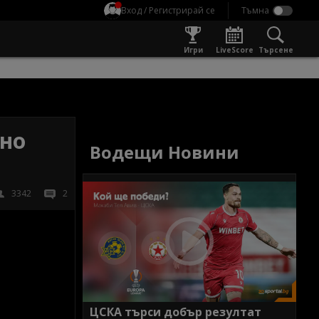
Вход / Регистрирай се
Игри
LiveScore
Търсене
 но
Водещи Новини
3342
2
ЦСКА търси добър резултат