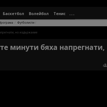
Баскетбол
Волейбол
Тенис
Програма
Футболисти
апрегнати, но издържахме
е минути бяха напрегнати,