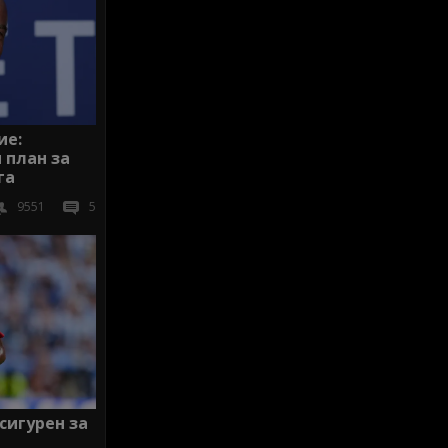
ие:
 план за
га
9551
5
сигурен за