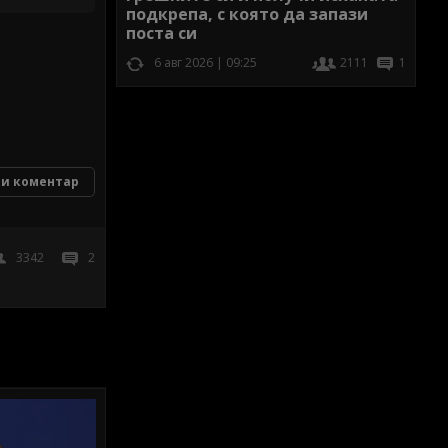
подкрепа, с която да запази
поста си
6 авг 2026 | 09:25
2111
1
и коментар
3342
2