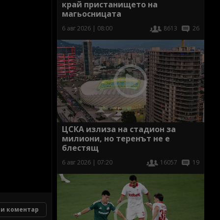
край пристанището на
магьосницата
6 авг 2026 | 08:00
8613
26
ЦСКА излиза на стадион за
милиони, но теренът не е
блестящ
6 авг 2026 | 07:20
16057
19
и коментар