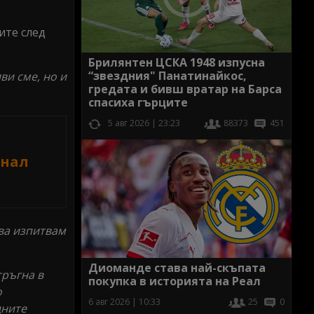
ите след
Брилянтен ЦСКА 1948 изпусна
“звездния" Панатинайкос,
ви сме, но и
гредата и бивш вратар на Барса
спасиха гърците
5 авг 2026 | 23:23
88373
451
инал
ова изпитвам
Диоманде става най-скъпата
тръгна в
покупка в историята на Реал
о
6 авг 2026 | 10:33
25
0
дните