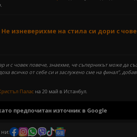
.
 Не изневерихме на стила си дори с чове
р и с човек повече, знаехме, че съперникът може да съ
доха всичко от себе си и заслужено сме на финал”, добав
Кристъл Палас
на 20 май в Истанбул.
 като предпочитан източник в Google
 ни: