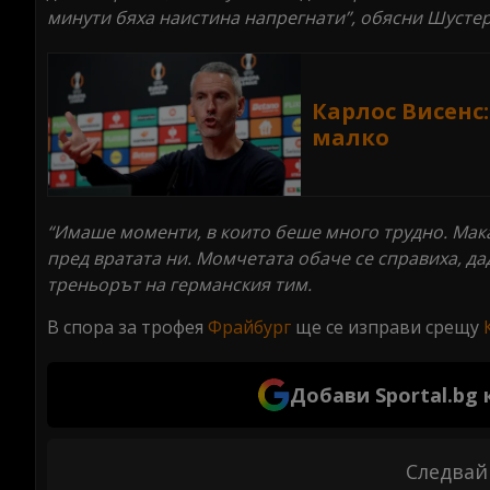
минути бяха наистина напрегнати”, обясни Шустер
Карлос Висенс:
малко
“Имаше моменти, в които беше много трудно. Мака
пред вратата ни. Момчетата обаче се справиха, да
треньорът на германския тим.
В спора за трофея
Фрайбург
ще се изправи срещу
Добави Sportal.bg
Следвай