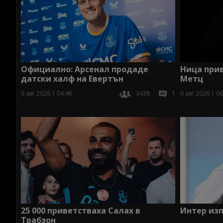
Официално: Арсенал продаде
Ница при
датски халф на Евертън
Метц
6 авг 2026 | 04:46
3438
1
6 авг 2026 | 06
25 000 приветстваха Салах в
Интер изп
Трабзон