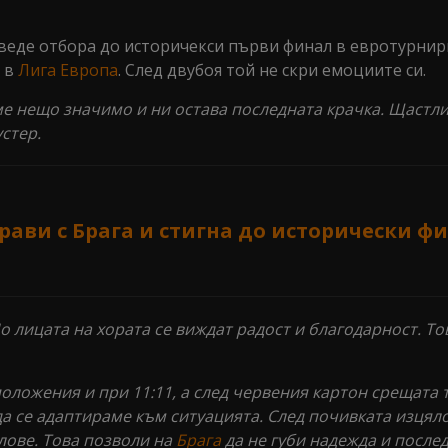
еде отбора до историчекси първи финал в евротурнир
 в
Лига Европа
. След двубоя той не скри емоциите си.
е нещо значимо и ни остава последната крачка. Щастли
стер.
рави с Брага и стигна до исторически ф
о лицата на хората се виждат радост и благодарност. Т
оложения и при 11:11, а след червения картон срещата 
да се адаптираме към ситуацията. След почивката изцял
лове. Това позволи на
Брага
да не губи надежда и после