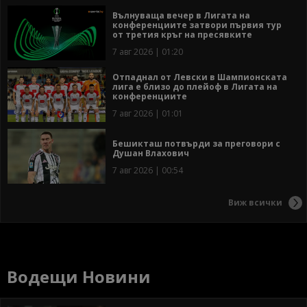
Вълнуваща вечер в Лигата на
конференциите затвори първия тур
от третия кръг на пресявките
7 авг 2026 | 01:20
Отпаднал от Левски в Шампионската
лига е близо до плейоф в Лигата на
конференциите
7 авг 2026 | 01:01
Бешикташ потвърди за преговори с
Душан Влахович
7 авг 2026 | 00:54
Виж всички
Водещи Новини