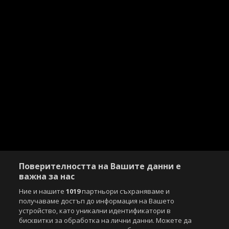
Поверителността на Вашите данни е
важна за нас
Ние и нашите
1019
партньори съхраняваме и
получаваме достъп до информация на Вашето
устройство, като уникални идентификатори в
Copyright © 2007-2026 Агенция Спортал. Всички права запазени.
бисквитки за обработка на лични данни. Можете да