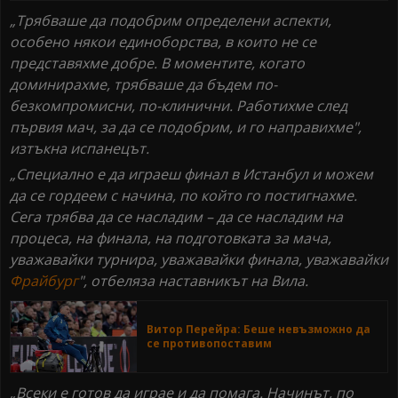
„Трябваше да подобрим определени аспекти,
особено някои единоборства, в които не се
представяхме добре. В моментите, когато
доминирахме, трябваше да бъдем по-
безкомпромисни, по-клинични. Работихме след
първия мач, за да се подобрим, и го направихме",
изтъкна испанецът.
„Специално е да играеш финал в Истанбул и можем
да се гордеем с начина, по който го постигнахме.
Сега трябва да се насладим – да се насладим на
процеса, на финала, на подготовката за мача,
уважавайки турнира, уважавайки финала, уважавайки
Фрайбург
", отбеляза наставникът на Вила.
Витор Перейра: Беше невъзможно да
се противопоставим
„Всеки е готов да играе и да помага. Начинът, по