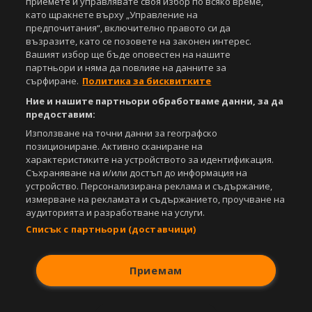
Този уебсайт е собственост на
Sportal Media Group
приемете и управлявате своя избор по всяко време,
като щракнете върху „Управление на
За нас
Екип
За рекламa
Общи условия
предпочитания“, включително правото си да
възразите, като се позовете на законен интерес.
Етични правила на НСС
Лични данни
Вашият избор ще бъде оповестен на нашите
Управление на предпочитания
партньори и няма да повлияе на данните за
сърфиране.
Политика за бисквитките
Съдържанието на този уеб сайт и технологиите, използвани в него, са
под закрила на Закона за авторското право и сродните му права.
Ние и нашите партньори обработваме данни, за да
Всички статии, репортажи, интервюта и други текстови, графични и
предоставим:
видео материали, публикувани в сайта, са собственост на Агенция
Използване на точни данни за географско
Спортал, освен ако изрично е посочено друго. Допуска се
позициониране. Активно сканиране на
публикуване на текстови материали само след писмено съгласие на
характеристиките на устройството за идентификация.
Агенция Спортал, посочване на източника и добавяне на линк към
Съхраняване на и/или достъп до информация на
www.sportal.bg. Използването на графични и видео материали,
публикувани в сайта, е строго забранено. Нарушителите ще бъдат
устройство. Персонализирана реклама и съдържание,
санкционирани с цялата строгост на закона.
измерване на рекламата и съдържанието, проучване на
аудиторията и разработване на услуги.
Свали
БЕЗПЛАТНОТО
приложение за:
Списък с партньори (доставчици)
iOS
Android
Приемам
Powered by: