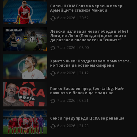
Силен ЦСКА! Голяма червена вечер!
Армейците сгазиха Макаби
6 авг 2026 | 20:52
Левски излиза за нова победа в efbet
Лига, но Локо (Пловдив) ще се опита
да развали плановете на "сините"
7 авг 2026 | 08:00
Христо Янев: Поздравявам момчетата,
но трябва да останем смирени
6 авг 2026 | 21:12
Гинко Василев пред Sportal.bg: Най-
важното е Левски да е зад нас
7 авг 2026 | 08:21
Сенси предупреди ЦСКА за реванша
6 авг 2026 | 21:23