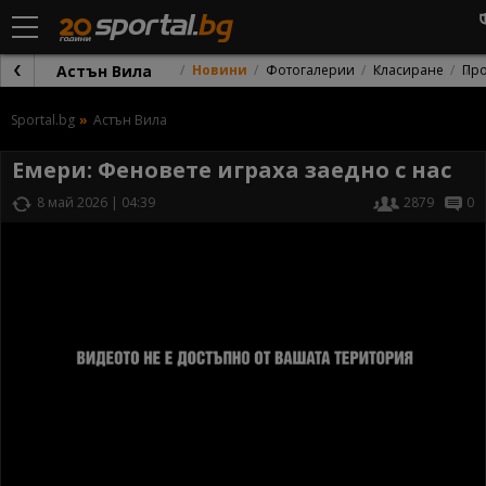
Астън Вила
Новини
Фотогалерии
Класиране
Пр
Sportal.bg
Астън Вила
Емери: Феновете играха заедно с нас
8 май 2026 | 04:39
2879
0