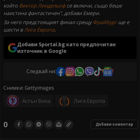
който
Виктор Линдельоф
се включи, също беше
наистина фантастичен", добави Емери.
За него предстоящият финал срещу
Фрайбург
ще е
шести в
Лига Европа
.
Добави Sportal.bg като предпочитан
източник в Google
Следвай ни:
Снимки: Gettyimages
Астън Вила
Лига Европа
0
Добави коментар