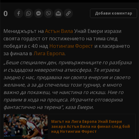
0
seconds
0
Добави коментар
of
0
seconds
Мениджърът на
Астън Вила
Унай Емери изрази
своята гордост от постижението на тима след
победата с 4:0 над
Нотингам Форест
и класирането
за финала в
Лига Европа
.
„Беше специален ден, привържениците го разбраха
и създадоха невероятна атмосфера. Те играеха
заедно с нас, предаваха ни своята енергия и своето
желание, а за да спечелиш този турнир, е много
важно да покажеш, че наистина го искаш. Ние го
правим в хода на процеса. Играчите отговориха
фантастично на терена", каза Емери.
Магът на Лига Европа Унай Емери
закара Астън Вила на финал след бой
над Нотингам Форест