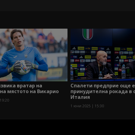
звика вратар на
Спалети предприе още 
на мястото на Викарио
принудителна рокада в 
Италия
19:20
1 юни 2025 | 15:30