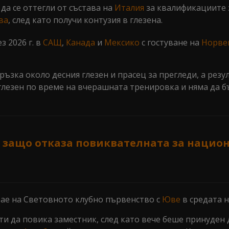
да се оттегли от състава на
Италия
за квалификациите 
ва
, след като получи контузия в глезена.
з 2026 г. в
САЩ
,
Канада
и
Мексико
с гостуване на
Норве
ъзка около десния глезен и прасец за прегледи, а резу
 глезен по време на вчерашната тренировка и няма да б
 защо отказа повиквателната за нацио
рае на Световното клубно първенство с
Юве
в средата н
и да повика заместник, след като вече беше принуден 