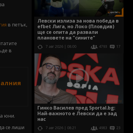
за
Левски излиза за нова победа в
гия
в петък,
efbet Лига, но Локо (Пловдив)
ще се опита да развали
плановете на "сините"
лтатите
7 авг 2026 | 08:00
4793
17
ъде в
налния
Гинко Василев пред Sportal.bg:
Най-важното е Левски да е зад
а юни.
нас
да се лиши
7 авг 2026 | 08:21
4983
23