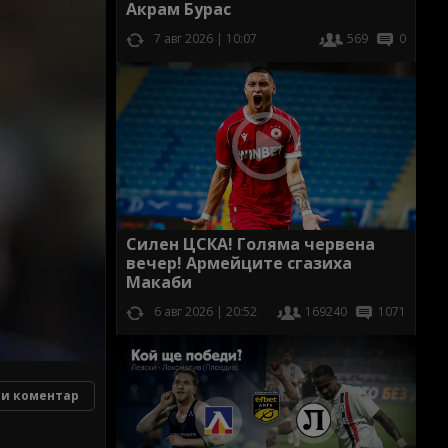
Акрам Бурас
7 авг 2026 | 10:07
569
0
Силен ЦСКА! Голяма червена
вечер! Армейците сгазиха
Макаби
6 авг 2026 | 20:52
169240
1071
и коментар