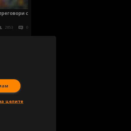
реговори с
2853
0
иж всички
мам
на целите