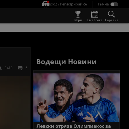
Вход / Регистрирай се
Игри
LiveScore
Търсене
Водещи Новини
3413
6
Левски отряза Олимпиакос за