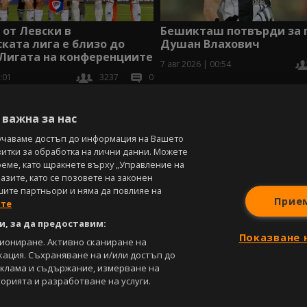
от Левски в
Бешикташ потвърди за п
ката лига е близо до
Душан Влахович
 Лигата на конференциите
7 авг 2026 | 00:54
:01
3237
0
В
важна за нас
учаваме достъп до информация на Вашето
витки за обработка на лични данни. Можете
реме, като щракнете върху „Управление на
зите, като се позовете на законен
шите партньори и няма да повлияе на
Прие
ите
, за да предоставим:
Показване 
циониране. Активно сканиране на
кация. Съхраняване на и/или достъп до
еклама и съдържание, измерване на
орията и разработване на услуги.