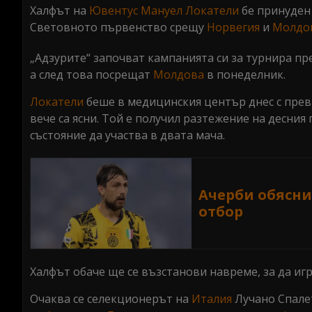
Халфът на
Ювентус
Мануел Локатели
бе принуден 
Световното първенство срещу
Норвегия
и
Молдо
„Адзурите“ започват кампанията си за турнира пре
а след това посрещат
Молдова
в понеделник.
Локатели
беше в медицинския център днес с превр
вече са ясни. Той е получил разтежение на десния
състояние да участва в двата мача.
Ачерби обясни
отбор
Халфът обаче ще се възстанови навреме, за да иг
Очаква се селекционерът на
Италия
Лучано Спалет