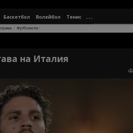
Баскетбол
Волейбол
Тенис
ограма
Футболисти
тава на Италия