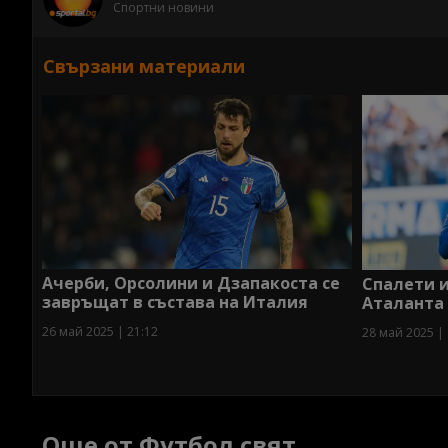
Спортни новини
Свързани материали
Ачерби, Орсолини и Дзапакоста се
Спалети и
завръщат в състава на Италия
Аталанта 
26 май 2025 | 21:12
28 май 2025 | 
Още от Футбол свят