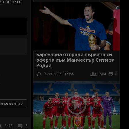
ва вече се
Барселона отправи първата си
оферта към Манчестър Сити за
Родри
7 авг 2026 | 09:55
1564
0
и коментар
3413
6