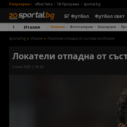
Популярни
»
efbet Лига
ТВ Програма
Sportal.bg
БГ Футбол
Футбол свят
Италия
Новини
Фотогалерии
Класиране
Пр
Sportal.bg
Италия
Локатели отпадна от състава на Италия
Локатели отпадна от със
3 юни 2025 | 05:42