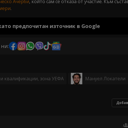
ческо Ачерби
, който сам се отказа от участие. Към съста
ниери
.
 като предпочитан източник в Google
 ни:
и квалификации, зона УЕФА
Мануел Локатели
Добав