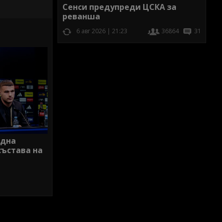
Сенси предупреди ЦСКА за
реванша
6 авг 2026 | 21:23
36864
31
една
състава на