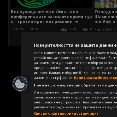
Вълнуваща вечер в Лигата на
Отпаднал 
конференциите затвори първия тур
Шампионс
от третия кръг на пресявките
плейоф в
7 авг 2026 | 01:20
20453
4
7 авг 2026 | 01
Поверителността на Вашите данни е 
Ние и нашите
1019
партньори съхраняваме и пол
устройство, като уникални идентификатори в биск
да приемете и управлявате своя избор по всяко в
предпочитания“, включително правото си да възра
интерес. Вашият избор ще бъде оповестен на на
данните за сърфиране.
Политика за бисквитк
Ние и нашите партньори обработваме данни
Използване на точни данни за географско пози
характеристиките на устройството за идентифи
информация на устройство. Персонализирана р
рекламата и съдържанието, проучване на аудит
Списък с партньори (доставчици)