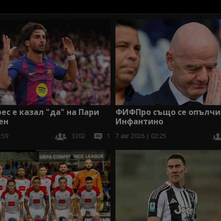
ес е казал "да" на Пари
ФИФПро също се опълчи
ен
Инфантино
:59
3202
1
7 авг 2026 | 02:25