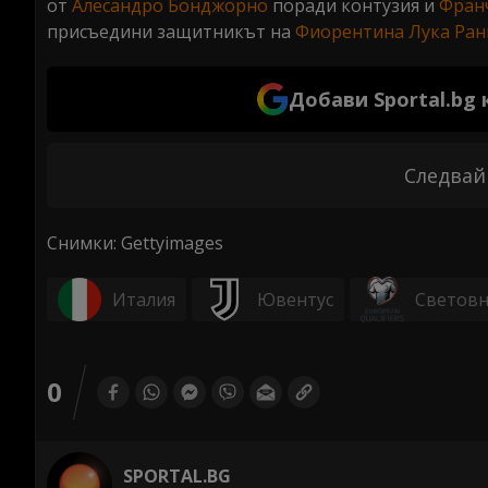
от
Алесандро Бонджорно
поради контузия и
Фран
присъедини защитникът на
Фиорентина
Лука Ра
Добави Sportal.bg
Следвай
Снимки: Gettyimages
Италия
Ювентус
Световн
0
SPORTAL.BG