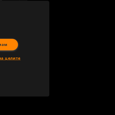
иж всички
мам
на целите