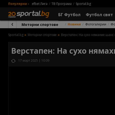
Популярни
»
efbet Лига
ТВ Програма
Sportal.bg
БГ Футбол
Футбол свят
Моторни спортове
Новини
Фотогалерии
Фо
Sportal.bg
Моторни спортове
Верстапен: На сухо нямахме шанс
Верстапен: На сухо няма
17 март 2025 | 10:09