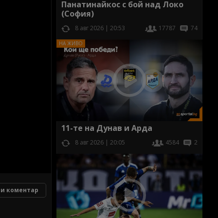
Панатинайкос с бой над Локо
(София)
8 авг 2026 | 20:53
17787
74
11-те на Дунав и Арда
8 авг 2026 | 20:05
4584
2
и коментар