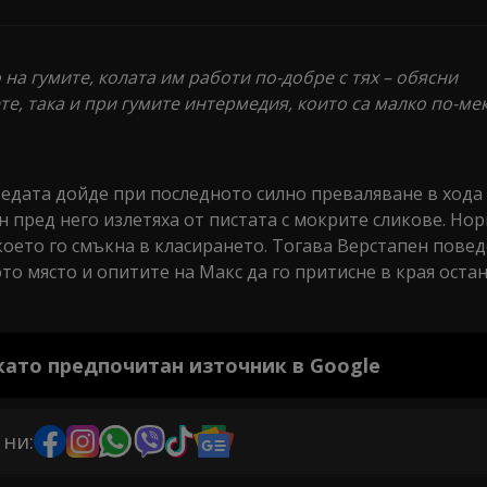
а гумите, колата им работи по-добре с тях – обясни
те, така и при гумите интермедия, които са малко по-ме
бедата дойде при последното силно преваляване в хода
 пред него излетяха от пистата с мокрите сликове. Нор
 което го смъкна в класирането. Тогава Верстапен повед
о място и опитите на Макс да го притисне в края оста
 като предпочитан източник в Google
 ни: