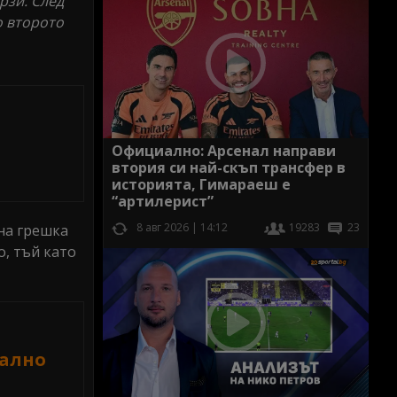
рзи. След
о второто
Официално: Арсенал направи
втория си най-скъп трансфер в
историята, Гимараеш е
“артилерист”
8 авг 2026 | 14:12
19283
23
сна грешка
о, тъй като
фално