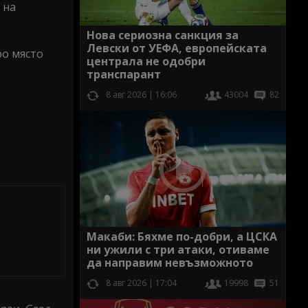
 на
Нова сериозна санкция за
Левски от УЕФА, европейската
ро място
централа не одобри
транспарант
8 авг 2026 | 16:06
43004
82
Макаби: Бяхме по-добри, а ЦСКА
ни ужили с три атаки, отиваме
да направим невъзможното
8 авг 2026 | 17:04
19998
51