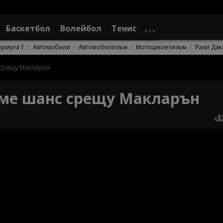
Баскетбол
Волейбол
Тенис
рмула 1
Автомобили
Автомобилизъм
Мотоциклетизъм
Рали Дак
 срещу Макларън
хме шанс срещу Макларън