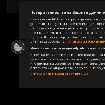
Поверителността на Вашите данни е 
Ние и нашите
1019
партньори съхраняваме и пол
устройство, като уникални идентификатори в биск
да приемете и управлявате своя избор по всяко в
предпочитания“, включително правото си да възра
интерес. Вашият избор ще бъде оповестен на на
данните за сърфиране.
Политика за бисквитк
Ние и нашите партньори обработваме данни
Използване на точни данни за географско пози
характеристиките на устройството за идентифи
информация на устройство. Персонализирана р
рекламата и съдържанието, проучване на аудит
Списък с партньори (доставчици)