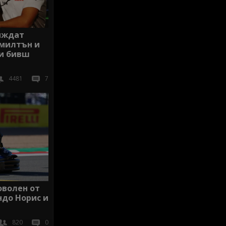
иждат
милтън и
и бивш
4481
7
оволен от
до Норис и
820
0