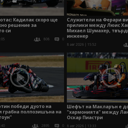
отас: Кадилак скоро ще
Служители на Ферари в
жно решение за
прилики между Люис Ха
о си
Михаел Шумахер, твърд
инженер
:05
808
0
8 авг 2026 | 15:52
тин победи дуото на
Шефът на Макларън е д
и грабна полпозишъна на
"хармонията" между Лан
тоун"
Оскар Пиастри
:40
2895
0
8 авг 2026 | 13:33