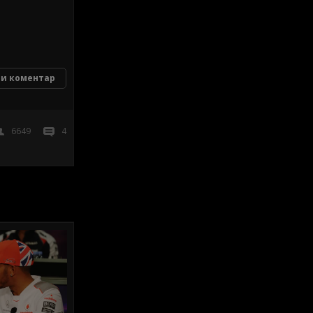
и коментар
6649
4