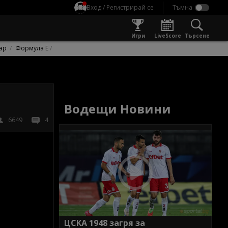
Вход / Регистрирай се
Игри
LiveScore
Търсене
ар
Формула Е
Водещи Новини
6649
4
ЦСКА 1948 загря за