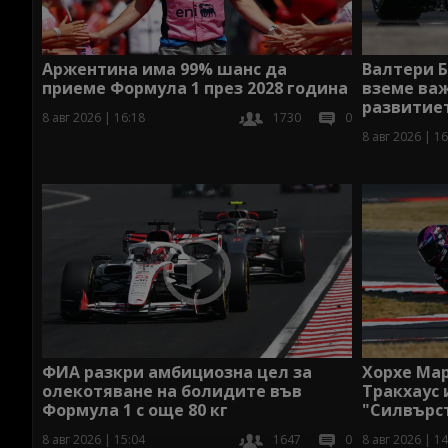
Аржентина има 99% шанс да
Валтери Б
приеме Формула 1 през 2028 година
вземе ва
развитиет
8 авг 2026 | 16:18
1730
0
8 авг 2026 | 16
ФИА разкри амбициозна цел за
Хорхе Мар
олекотяване на болидите във
Тракхаус 
Формула 1 с още 80 кг
"Силвърс
8 авг 2026 | 15:04
1647
0
8 авг 2026 | 14