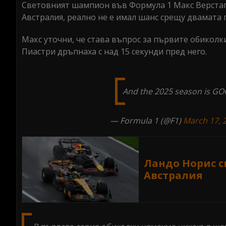
Световният шампион във Формула 1 Макс Верстапен
Австралия, реално не е имал шанс срещу двамата
Макс уточни, че става въпрос за първите обиколк
Пиастри дръпнаха с над 15 секунди пред него.
And the 2025 season is GO
— Formula 1 (@F1)
March 17, 
Ландо Норис с
Австралия