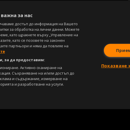
В
важна за нас
учаваме достъп до информация на Вашето
витки за обработка на лични данни. Можете
реме, като щракнете върху „Управление на
зите, като се позовете на законен
шите партньори и няма да повлияе на
Прие
ите
, за да предоставим:
Показване 
циониране. Активно сканиране на
кация. Съхраняване на и/или достъп до
еклама и съдържание, измерване на
орията и разработване на услуги.