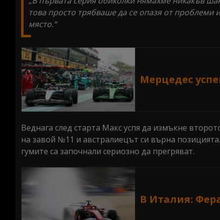
„В първата серия обиколки нямахме никакъв шан
това просто трябваше да се опазя от проблеми и
място.“
Мерцедес усп
Веднага след старта Макс успя да измъкне второт
на завой №11 и австралиецът си върна позицията.
гумите са започнали сериозно да прегряват.
В Италия: Фер