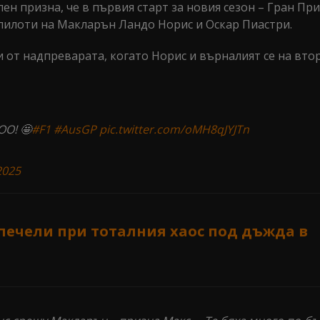
 призна, че в първия старт за новия сезон – Гран При
 пилоти на Макларън Ландо Норис и Оскар Пиастри.
и от надпреварата, когато Норис и върналият се на вто
OO! 🤩
#F1
#AusGP
pic.twitter.com/oMH8qJYJTn
2025
печели при тоталния хаос под дъжда в