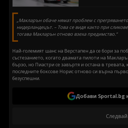
„Макларън обаче нямат проблем с прегряването н
нидерландецът. – Това се видя както при сликове
тогава Макларън отново взеха предимство.“
Най-големият шанс на Верстапен да се бори за по
състезанието, когато двамата пилоти на Макларън
бързо, но Пиастри се завъртя и остана в тревата,
последните боксове Норис отново си върна първот
безуспешни.
Добави Sportal.bg
Следвай