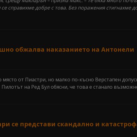
с срещу Макларън – призна Макс. – Те бяха много по-бъ
 се справихме добре с това. Без поражения стигнахме д
ешно обжалва наказанието на Антонели
о място от Пиастри, но малко по-късно Верстапен допу
 Пилотът на Ред Бул обясни, че това е станало възможн
ари се представи скандално и катастро