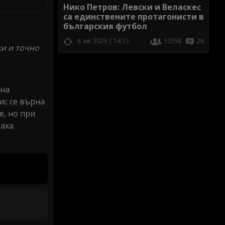
Нико Петров: Левски и Веласкес
са единствените протагонисти в
българския футбол
8 авг 2026 | 14:13
12558
28
ки и точно
 на
ис се върна
е, но при
наха