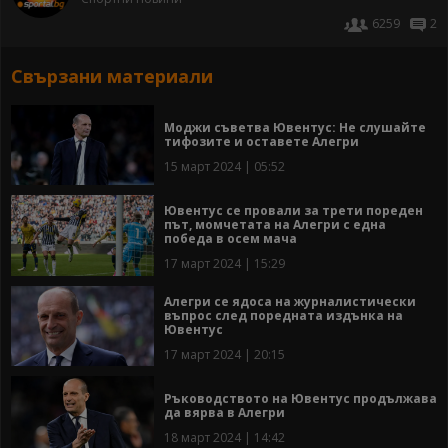
6259
2
Свързани материали
Моджи съветва Ювентус: Не слушайте
тифозите и оставете Алегри
15 март 2024 | 05:52
Ювентус се провали за трети пореден
път, момчетата на Алегри с една
победа в осем мача
17 март 2024 | 15:29
Алегри се ядоса на журналистически
въпрос след поредната издънка на
Ювентус
17 март 2024 | 20:15
Ръководството на Ювентус продължава
да вярва в Алегри
18 март 2024 | 14:42