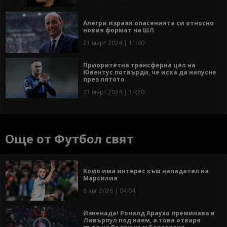
Алегри изрази опасенията си относно
новия формат на ШЛ
21 март 2024 | 11:40
Приоритетна трансферна цел на
Ювентус потвърди, че иска да напусне
през лятото
21 март 2024 | 14:20
Още от Футбол свят
Комо има интерес към нападател на
Марсилия
8 авг 2026 | 04:04
Изненада! Роналд Араухо преминава в
Ливърпул под наем, а това отваря