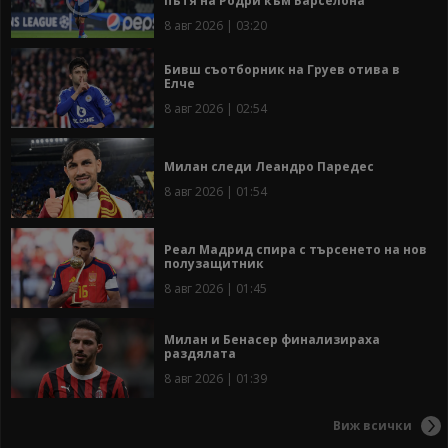
пътя на Родри към Барселона
8 авг 2026 | 03:20
Бивш съотборник на Груев отива в
Елче
8 авг 2026 | 02:54
Милан следи Леандро Паредес
8 авг 2026 | 01:54
Реал Мадрид спира с търсенето на нов
полузащитник
8 авг 2026 | 01:45
Милан и Бенасер финализираха
раздялата
8 авг 2026 | 01:39
Виж всички