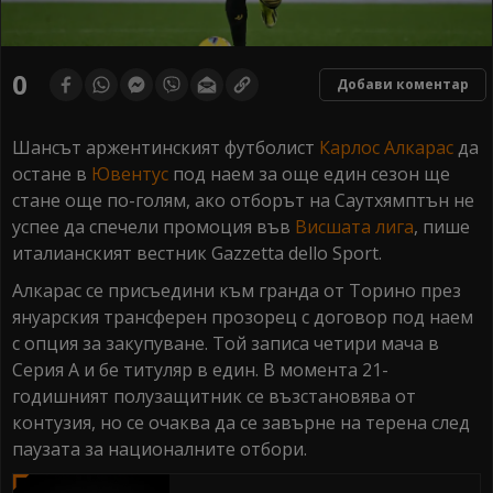
0
Добави коментар
Шансът аржентинският футболист
Карлос Алкарас
да
остане в
Ювентус
под наем за още един сезон ще
стане още по-голям, ако отборът на Саутхямптън не
успее да спечели промоция във
Висшата лига
, пише
италианският вестник Gazzetta dello Sport.
Алкарас се присъедини към гранда от Торино през
януарския трансферен прозорец с договор под наем
с опция за закупуване. Той записа четири мача в
Серия А и бе титуляр в един. В момента 21-
годишният полузащитник се възстановява от
контузия, но се очаква да се завърне на терена след
паузата за националните отбори.