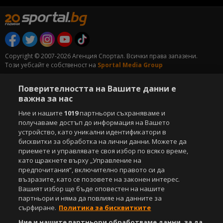
Copyright © 2007-2026 Агенция Спортал. Всички права запазени.
Този уебсайт е собственост на
Sportal Media Group
За нас
Екип
За рекламa
Общи условия
Поверителността на Вашите данни е
Етични правила на НСС
Лични данни
важна за нас
Управление на предпочитания
Ние и нашите
1019
партньори съхраняваме и
получаваме достъп до информация на Вашето
Съдържанието на този уеб сайт и технологиите, използвани в него, са
устройство, като уникални идентификатори в
под закрила на Закона за авторското право и сродните му права.
бисквитки за обработка на лични данни. Можете да
Всички статии, репортажи, интервюта и други текстови, графични и
приемете и управлявате своя избор по всяко време,
видео материали, публикувани в сайта, са собственост на Агенция
като щракнете върху „Управление на
Спортал, освен ако изрично е посочено друго. Допуска се
предпочитания“, включително правото си да
публикуване на текстови материали само след писмено съгласие на
възразите, като се позовете на законен интерес.
Агенция Спортал, посочване на източника и добавяне на линк към
www.sportal.bg. Използването на графични и видео материали,
Вашият избор ще бъде оповестен на нашите
публикувани в сайта, е строго забранено. Нарушителите ще бъдат
партньори и няма да повлияе на данните за
санкционирани с цялата строгост на закона.
сърфиране.
Политика за бисквитките
Ние и нашите партньори обработваме данни, за да