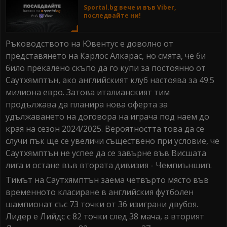
Sportal.bg вече и във Viber,
последвайте ни!
Ръководството на Ювентус е доволно от
представянето на Карлос Алкарас, но смята, че би
било прекалено скъпо да го купи за постоянно от
Саутхямптън, ако английският клуб настоява за 49.5
милиона евро. Затова италианският тим
продължава да планира нова оферта за
удължаването на договора на играча под наем до
края на сезон 2024/2025. Вероятността това да се
случи пък ще се увеличи съществено при условие, че
Саутхямптън не успее да се завърне във Висшата
лига и остане във втората дивизия - Чемпиъншип.
Тимът на Саутхямптън заема четвърто място във
временното класиране в английския футболен
шампионат със 73 точки от 36 изиграни двубоя.
Лидер е Лийдс с 82 точки след 38 мача, а вторият