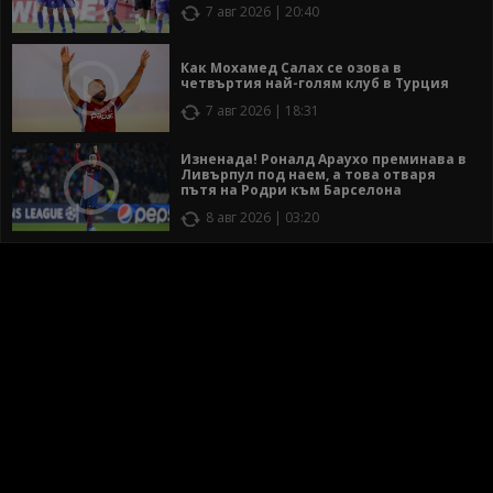
7 авг 2026 | 20:40
Как Мохамед Салах се озова в
четвъртия най-голям клуб в Турция
7 авг 2026 | 18:31
Изненада! Роналд Араухо преминава в
Ливърпул под наем, а това отваря
пътя на Родри към Барселона
8 авг 2026 | 03:20