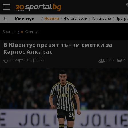
Ювентус
Новини
Фотогалерии
Класиране
Прогр
Sportal.bg
Ювентус
В Ювентус правят тънки сметки за
Карлос Алкарас
22 март 2024 | 00:33
6259
2