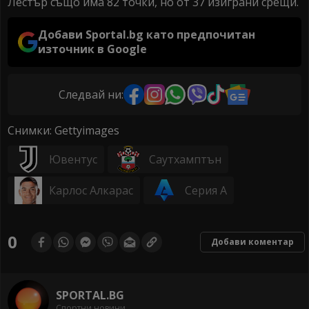
Лестър също има 82 точки, но от 37 изиграни срещи.
Добави Sportal.bg като предпочитан
източник в Google
Следвай ни:
Снимки: Gettyimages
Ювентус
Саутхамптън
Карлос Алкарас
Серия А
0
Добави коментар
SPORTAL.BG
Спортни новини