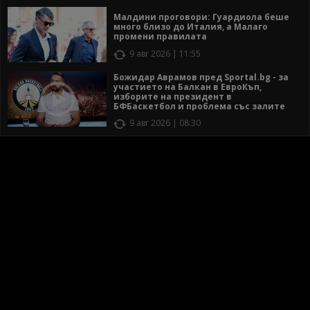
Малдини проговори: Гуардиола беше
много близо до Италия, а Малаго
промени правилата
9 авг 2026 | 11:55
Божидар Аврамов пред Sportal.bg - за
участието на Балкан в ЕвроКъп,
изборите на президент в
БФБаскетбол и проблема със залите
9 авг 2026 | 08:30