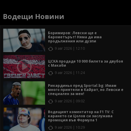
Водещи Новини
Боримиров: Левски ще е
барометърът! Няма да има
продължения или дузпи
9 авг 2026 | 12:10
ЦСКА продаде 10 000 билета за двубоя
с Макаби
9 авг 2026 | 11:24
Рикардиньо пред Sportal.bg: Имам
много приятели в Кайрат, но Левски е
специален за мен!
9 авг 2026 | 09:02
Водещият коментатор на F1 TV: С
карането си Цолов си заслужава
промоция във Формула 1
9 авг 2026 | 10:29