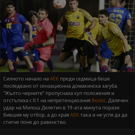
Силното начало на
АЕК
преди седмица беше
последвано от сензационна домакинска загуба.
"Жълто-черните" пропуснаха куп положения и
отстъпиха с 0:1 на непретенциозния
Волос
. Далечен
удар на Милош Делетич в 19-ата минута порази
бившия му отбор, а до края
АЕК
така и не успя да да
стигне поне до равенство.