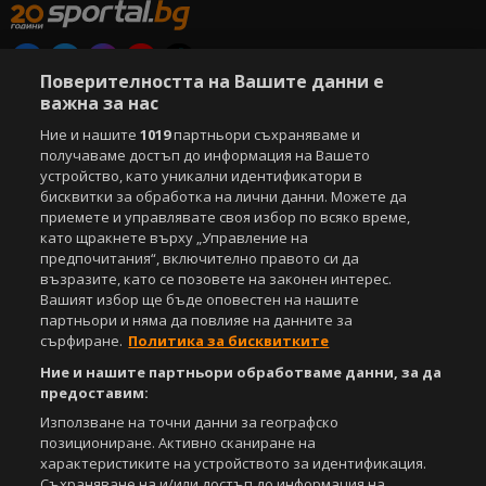
Поверителността на Вашите данни е
Copyright © 2007-2026 Агенция Спортал. Всички права запазени.
важна за нас
Този уебсайт е собственост на
Sportal Media Group
Ние и нашите
1019
партньори съхраняваме и
получаваме достъп до информация на Вашето
За нас
Екип
За рекламa
Общи условия
устройство, като уникални идентификатори в
Етични правила на НСС
Лични данни
бисквитки за обработка на лични данни. Можете да
Управление на предпочитания
приемете и управлявате своя избор по всяко време,
като щракнете върху „Управление на
Съдържанието на този уеб сайт и технологиите, използвани в него, са
предпочитания“, включително правото си да
под закрила на Закона за авторското право и сродните му права.
възразите, като се позовете на законен интерес.
Всички статии, репортажи, интервюта и други текстови, графични и
Вашият избор ще бъде оповестен на нашите
видео материали, публикувани в сайта, са собственост на Агенция
партньори и няма да повлияе на данните за
Спортал, освен ако изрично е посочено друго. Допуска се
сърфиране.
Политика за бисквитките
публикуване на текстови материали само след писмено съгласие на
Агенция Спортал, посочване на източника и добавяне на линк към
Ние и нашите партньори обработваме данни, за да
www.sportal.bg. Използването на графични и видео материали,
предоставим:
публикувани в сайта, е строго забранено. Нарушителите ще бъдат
Използване на точни данни за географско
санкционирани с цялата строгост на закона.
позициониране. Активно сканиране на
характеристиките на устройството за идентификация.
Свали
БЕЗПЛАТНОТО
приложение за:
Съхраняване на и/или достъп до информация на