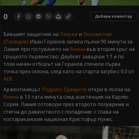
0
Добави коментар
Бившият защитник на
Левски
и
Локомотив
(Пловдив)
Иван Горанов записа пълни 90 минути за
Ламия при гостуването на
Янина
във втория кръг на
гръцкото първенство. Двубоят завърши 1:1 и по
този начин отборът на Горанов спечели първа
точка през сезона, след като на старта загуби с 0:3 от
АЕК
.
Аржентинецът
Родриго Ерамуспе
откри в полза на
Янина
в 13-тата минута след асистенция на Карлес
Сория. Ламия отговори през второто полувреме и
стигна до равенството с попадение с глава на
костариканския национал Кристофър Нунес.