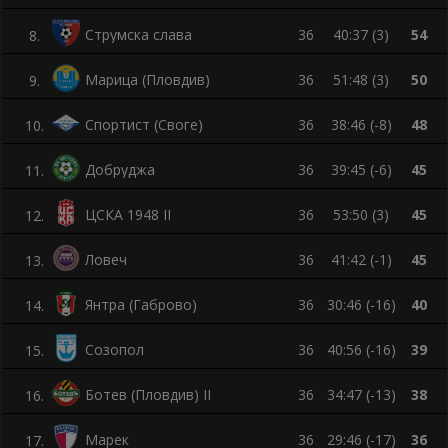
Струмска слава
36
40:37 (3)
54
8
.
Марица (Пловдив)
36
51:48 (3)
50
9
.
Спортист (Своге)
36
38:46 (-8)
48
10
.
Добруджа
36
39:45 (-6)
45
11
.
ЦСКА 1948 ІІ
36
53:50 (3)
45
12
.
Ловеч
36
41:42 (-1)
45
13
.
Янтра (Габрово)
36
30:46 (-16)
40
14
.
Созопол
36
40:56 (-16)
39
15
.
Ботев (Пловдив) II
36
34:47 (-13)
38
16
.
Марек
36
29:46 (-17)
36
17
.