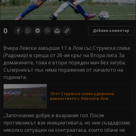
0
Добави коментар
Вчера Левски завърши 1:1 в Лом със Струмска слава
(Радомир) в среща от 26-ия кръг на Втора лига. За
домакините, това е втори пореден мач без загуба.
Съперникът пък няма поражение от началото на
годината.
10 от Струмска слава удържаха
равенството с Левски в Лом
„Започнахме добре и вкарахме гол. После
противникът взе инициативата, но ние създадохме
няколко ситуации на контраатака, които обаче не