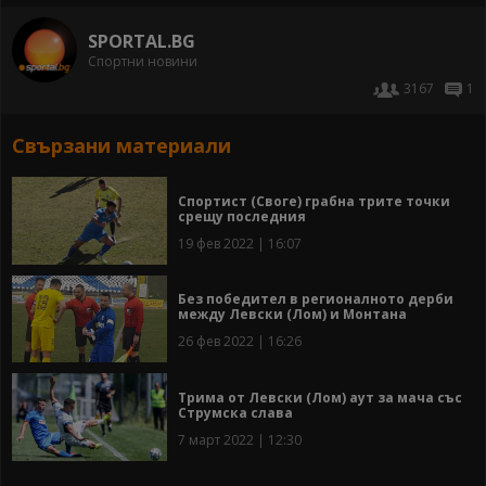
SPORTAL.BG
Спортни новини
3167
1
Свързани материали
Спортист (Своге) грабна трите точки
срещу последния
19 фев 2022 | 16:07
Без победител в регионалното дерби
между Левски (Лом) и Монтана
26 фев 2022 | 16:26
Трима от Левски (Лом) аут за мача със
Струмска слава
7 март 2022 | 12:30