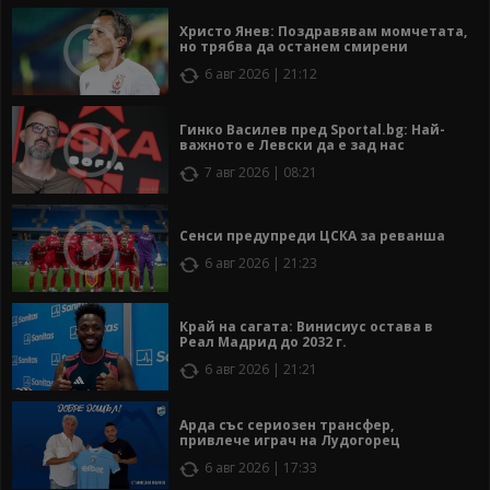
Христо Янев: Поздравявам момчетата,
но трябва да останем смирени
6 авг 2026 | 21:12
Гинко Василев пред Sportal.bg: Най-
важното е Левски да е зад нас
7 авг 2026 | 08:21
Сенси предупреди ЦСКА за реванша
6 авг 2026 | 21:23
Край на сагата: Винисиус остава в
Реал Мадрид до 2032 г.
6 авг 2026 | 21:21
Арда със сериозен трансфер,
привлече играч на Лудогорец
6 авг 2026 | 17:33