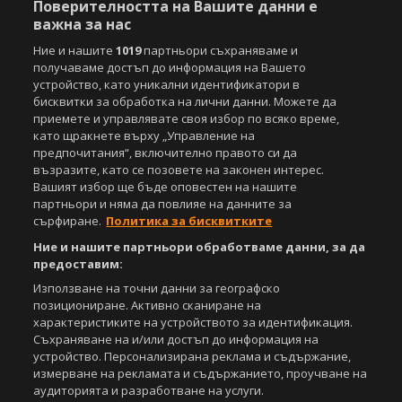
Управление на предпочитания
Поверителността на Вашите данни е
важна за нас
Съдържанието на този уеб сайт и технологиите, използвани в него, са
Ние и нашите
1019
партньори съхраняваме и
под закрила на Закона за авторското право и сродните му права.
получаваме достъп до информация на Вашето
Всички статии, репортажи, интервюта и други текстови, графични и
устройство, като уникални идентификатори в
видео материали, публикувани в сайта, са собственост на Агенция
бисквитки за обработка на лични данни. Можете да
Спортал, освен ако изрично е посочено друго. Допуска се
публикуване на текстови материали само след писмено съгласие на
приемете и управлявате своя избор по всяко време,
Агенция Спортал, посочване на източника и добавяне на линк към
като щракнете върху „Управление на
www.sportal.bg. Използването на графични и видео материали,
предпочитания“, включително правото си да
публикувани в сайта, е строго забранено. Нарушителите ще бъдат
възразите, като се позовете на законен интерес.
санкционирани с цялата строгост на закона.
Вашият избор ще бъде оповестен на нашите
партньори и няма да повлияе на данните за
Свали
БЕЗПЛАТНОТО
приложение за:
сърфиране.
Политика за бисквитките
Ние и нашите партньори обработваме данни, за да
iOS
Android
предоставим:
Използване на точни данни за географско
Powered by:
позициониране. Активно сканиране на
характеристиките на устройството за идентификация.
Съхраняване на и/или достъп до информация на
устройство. Персонализирана реклама и съдържание,
измерване на рекламата и съдържанието, проучване на
аудиторията и разработване на услуги.