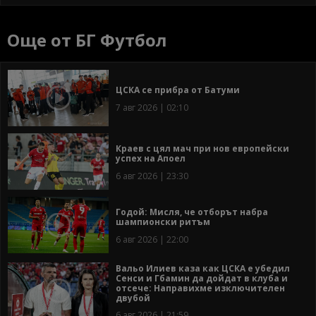
Още от БГ Футбол
ЦСКА се прибра от Батуми
7 авг 2026 | 02:10
Краев с цял мач при нов европейски
успех на Апоел
6 авг 2026 | 23:30
Годой: Мисля, че отборът набра
шампионски ритъм
6 авг 2026 | 22:00
Вальо Илиев каза как ЦСКА е убедил
Сенси и Гбамин да дойдат в клуба и
отсече: Направихме изключителен
двубой
6 авг 2026 | 21:59