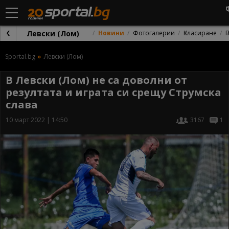
Левски (Лом)
Новини
Фотогалерии
Класиране
Sportal.bg
Левски (Лом)
В Левски (Лом) не са доволни от
резултата и играта си срещу Струмска
слава
10 март 2022 | 14:50
3167
1