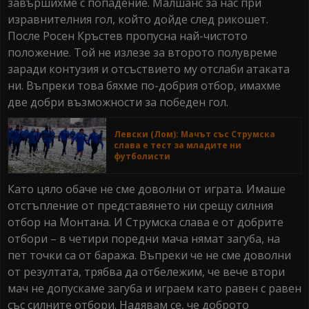
завършихме с попадение. Малшанс за нас при
изравнителния гол, който дойде след рикошет.
После Росен Кръстев пропусна най-чистото
положение. Той не излезе за второто полувреме
заради контузия и отсъствието му отслаби атаката
ни. Въпреки това бяхме по-добрия отбор, имахме
две добри възможности за победен гол.
Левски (Лом): Мачът със Струмска
слава е тест за младите ни
футболисти
Като цяло обаче не сме доволни от играта. Имаше
отстъпление от представянето ни срещу силния
отбор на Монтана. И Струмска слава е от добрите
отбори – в четири поредни мача нямат загуба, на
пет точки са от баража. Въпреки че не сме доволни
от резултата, трябва да отбележим, че вече втори
мач не допускаме загуба и играем като равен с равен
със силните отбори. Надявам се, че доброто