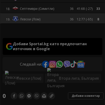
Септември (Симитли)
36
41:68 (-27)
33
18
.
Левски (Лом)
36
12:77 (-65)
8
19
.
Добави Sportal.bg като предпочитан
източник в Google
Следвай ни:
Левски (Лом)
Втора лига, България
0
Добави коментар