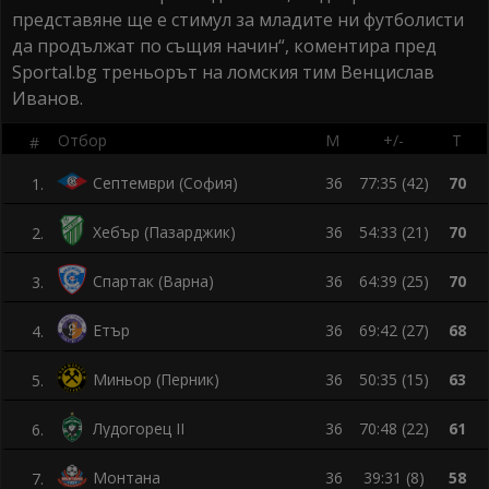
представяне ще е стимул за младите ни футболисти
да продължат по същия начин“, коментира пред
Sportal.bg треньорът на ломския тим Венцислав
Иванов.
Отбор
М
+/-
Т
#
Септември (София)
36
77:35 (42)
70
1
.
Хебър (Пазарджик)
36
54:33 (21)
70
2
.
Спартак (Варна)
36
64:39 (25)
70
3
.
Етър
36
69:42 (27)
68
4
.
Миньор (Перник)
36
50:35 (15)
63
5
.
Лудогорец ІІ
36
70:48 (22)
61
6
.
Монтана
36
39:31 (8)
58
7
.