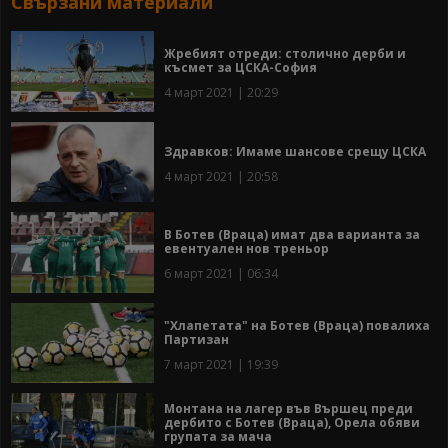
Свързани материали
Жребият отреди: столично дерби и
късмет за ЦСКА-София
4 март 2021 | 20:29
Здравков: Имаме шансове срещу ЦСКА
4 март 2021 | 20:58
В Ботев (Враца) имат два варианта за
евентуален нов треньор
6 март 2021 | 06:34
"Хлапетата" на Ботев (Враца) повалиха
Партизан
7 март 2021 | 19:39
Монтана на лагер във Вършец преди
дербито с Ботев (Враца), Орела обяви
групата за мача