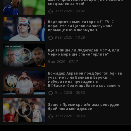
специален за мен!
9 авг 2026 | 09:02
Водещият коментатор на F1 TV: С
карането си Цолов си заслужава
промоция във Формула 1
9 авг 2026 | 10:29
Ще запише ли Лудогорец 4 от 4, или
Черно море ще спъне "орлите"
9 авг 2026 | 07:17
Божидар Аврамов пред Sportal.bg - за
участието на Балкан в ЕвроКъп,
изборите на президент в
БФБаскетбол и проблема със залите
9 авг 2026 | 08:30
Защо в Премиър лийг има рекорден
брой нови мениджъри
9 авг 2026 | 08:20