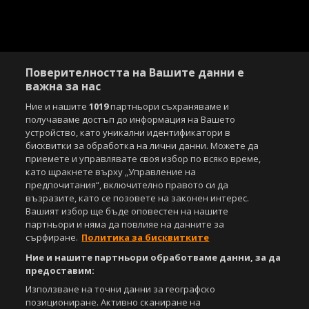
Поверителността на Вашите данни е
важна за нас
Ние и нашите
1019
партньори съхраняваме и
получаваме достъп до информация на Вашето
устройство, като уникални идентификатори в
бисквитки за обработка на лични данни. Можете да
приемете и управлявате своя избор по всяко време,
като щракнете върху „Управление на
предпочитания“, включително правото си да
възразите, като се позовете на законен интерес.
Вашият избор ще бъде оповестен на нашите
партньори и няма да повлияе на данните за
сърфиране.
Политика за бисквитките
Ние и нашите партньори обработваме данни, за да
предоставим:
Използване на точни данни за географско
позициониране. Активно сканиране на