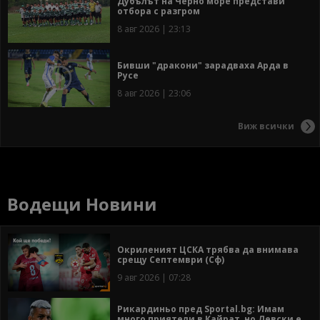
Дубълът на Черно море представи
отбора с разгром
8 авг 2026 | 23:13
Бивши "дракони" зарадваха Арда в
Русе
8 авг 2026 | 23:06
Виж всички
Водещи Новини
Окриленият ЦСКА трябва да внимава
срещу Септември (Сф)
9 авг 2026 | 07:28
Рикардиньо пред Sportal.bg: Имам
много приятели в Кайрат, но Левски е