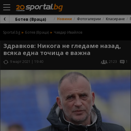
Ботев (Враца)
Новини
Фотогалерии
Класиране
Sportal.bg
Ботев (Враца)
Чавдар Ивайлов
Здравков: Никога не гледаме назад,
всяка една точица е важна
9 март 2021 | 19:40
2123
1