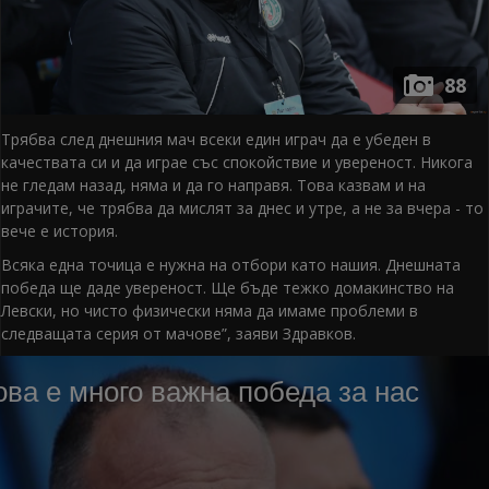
88
Трябва след днешния мач всеки един играч да е убеден в
качествата си и да играе със спокойствие и увереност. Никога
не гледам назад, няма и да го направя. Това казвам и на
играчите, че трябва да мислят за днес и утре, а не за вчера - то
вече е история.
Всяка една точица е нужна на отбори като нашия. Днешната
победа ще даде увереност. Ще бъде тежко домакинство на
Левски, но чисто физически няма да имаме проблеми в
следващата серия от мачове”, заяви Здравков.