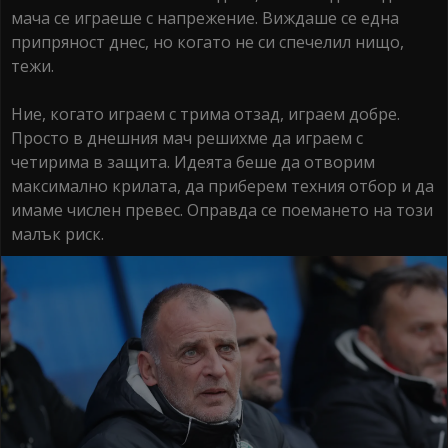
мача се играеше с напрежение. Виждаше се една
припряност днес, но когато не си спечелил нищо,
тежи.
Ние, когато играем с трима отзад, играем добре.
Просто в днешния мач решихме да играем с
четирима в защита. Идеята беше да отворим
максимално крилата, да приберем техния отбор и да
имаме числен превес. Оправда се поемането на този
малък риск.