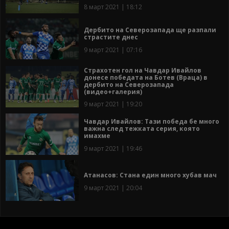
8 март 2021 | 18:12
Дербито на Северозапада ще разпали
страстите днес
9 март 2021 | 07:16
Страхотен гол на Чавдар Ивайлов
донесе победата на Ботев (Враца) в
дербито на Северозапада
(видео+галерия)
9 март 2021 | 19:20
Чавдар Ивайлов: Тази победа бе много
важна след тежката серия, която
имахме
9 март 2021 | 19:46
Атанасов: Стана един много хубав мач
9 март 2021 | 20:04