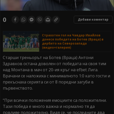
0
Добави коментар
Страхотен гол на Чавдар Ивайлов
донесе победата на Ботев (Враца) в
дербито на Северозапада
(видео+галерия)
Старши треньорът на Ботев (Враца) Антони
Здравков остана доволен от победата на своя тим
над Монтана в мач от 20-ия кръг на efbet Лига.
Врачани се наложиха с минималното 1:0 като гости и
прекъснаха серията си от 8 поредни загуби в
първенството.
“При всички положения емоциите са положителни.
Тази победа е много важна и нормално тя да
повлияе положително. Видя се, че последните два