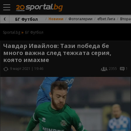
БГ Футбол
Новини
Фотогалерии
efbet Лига
Втора
Sportal.bg
БГ Футбол
Чавдар Ивайлов: Тази победа бе
много важна след тежката серия,
която имахме
9 март 2021 | 19:46
2355
1