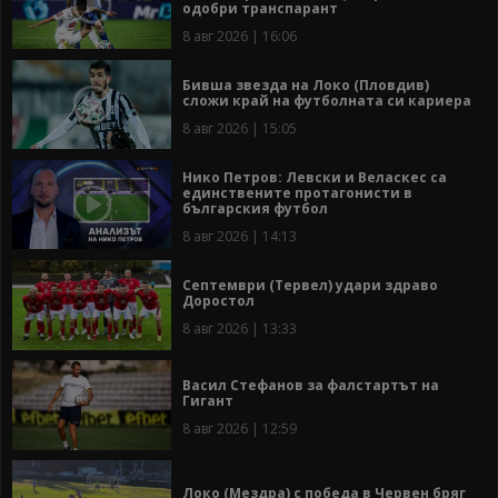
одобри транспарант
8 авг 2026 | 16:06
Бивша звезда на Локо (Пловдив)
сложи край на футболната си кариера
8 авг 2026 | 15:05
Нико Петров: Левски и Веласкес са
единствените протагонисти в
българския футбол
8 авг 2026 | 14:13
Септември (Тервел) удари здраво
Доростол
8 авг 2026 | 13:33
Васил Стефанов за фалстартът на
Гигант
8 авг 2026 | 12:59
Локо (Мездра) с победа в Червен бряг