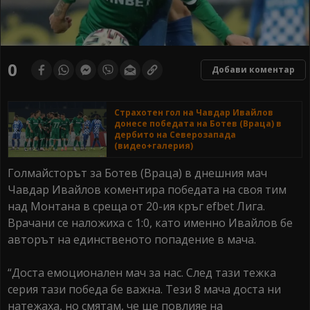
0
Добави коментар
Страхотен гол на Чавдар Ивайлов
донесе победата на Ботев (Враца) в
дербито на Северозапада
(видео+галерия)
Голмайсторът за Ботев (Враца) в днешния мач
Чавдар Ивайлов коментира победата на своя тим
над Монтана в среща от 20-ия кръг efbet Лига.
Врачани се наложиха с 1:0, като именно Ивайлов бе
авторът на единственото попадение в мача.
“Доста емоционален мач за нас. След тази тежка
серия тази победа бе важна. Тези 8 мача доста ни
натежаха, но смятам, че ще повлияе на