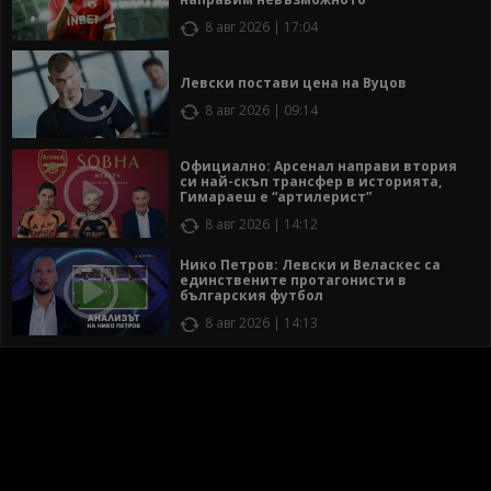
8 авг 2026 | 17:04
Левски постави цена на Вуцов
8 авг 2026 | 09:14
Официално: Арсенал направи втория
си най-скъп трансфер в историята,
Гимараеш е “артилерист”
8 авг 2026 | 14:12
Нико Петров: Левски и Веласкес са
единствените протагонисти в
българския футбол
8 авг 2026 | 14:13