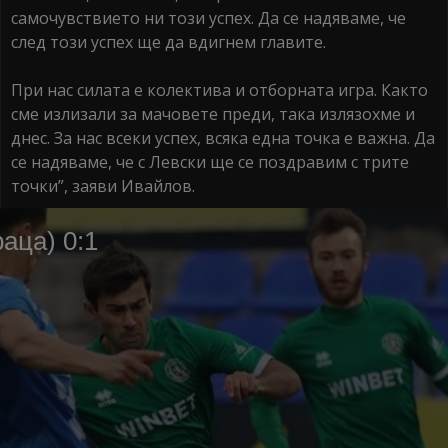
самочувствието ни този успех. Да се надяваме, че
след този успех ще да вдигнем главите.
При нас силата е колектива и отборната игра. Както
сме излизали за мачовете преди, така излязохме и
днес. За нас всеки успех, всяка една точка е важна. Да
се надяваме, че с Левски ще се поздравим с трите
точки”, заяви Ивайлов.