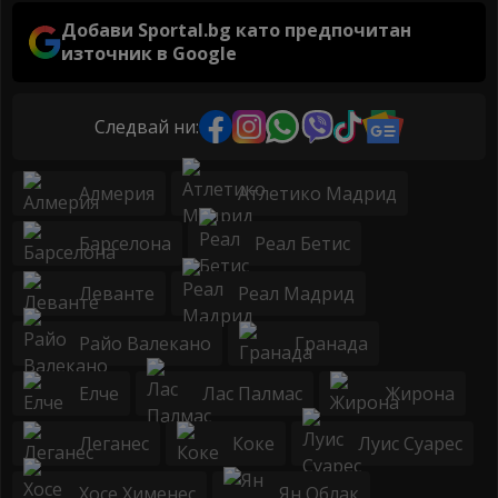
Добави Sportal.bg като предпочитан
източник в Google
Следвай ни:
Алмерия
Атлетико Мадрид
Барселона
Реал Бетис
Леванте
Реал Мадрид
Райо Валекано
Гранада
Елче
Лас Палмас
Жирона
Леганес
Коке
Луис Суарес
Хосе Хименес
Ян Облак