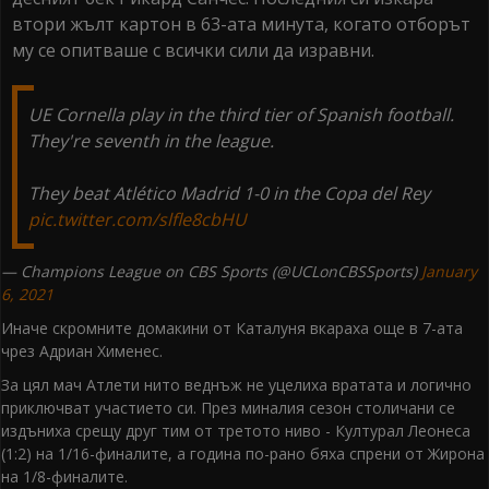
втори жълт картон в 63-ата минута, когато отборът
му се опитваше с всички сили да изравни.
UE Cornella play in the third tier of Spanish football.
They're seventh in the league.
They beat Atlético Madrid 1-0 in the Copa del Rey
pic.twitter.com/slfle8cbHU
— Champions League on CBS Sports (@UCLonCBSSports)
January
6, 2021
Иначе скромните домакини от Каталуня вкараха още в 7-ата
чрез Адриан Хименес.
За цял мач Атлети нито веднъж не уцелиха вратата и логично
приключват участието си. През миналия сезон столичани се
издъниха срещу друг тим от третото ниво - Културал Леонеса
(1:2) на 1/16-финалите, а година по-рано бяха спрени от Жирона
на 1/8-финалите.