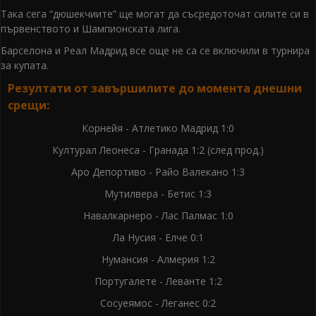
Така сега “дюшекчиите” ще могат да съсредоточат силите си в
първенството и Шампионската лига.
Барселона и Реал Мадрид все още не са се включили в турнира
за купата.
Резултати от завършилите до момента днешни
срещи:
Корнейя - Атлетико Мадрид 1:0
Културал Леонеса - Гранада 1:2 (след прод.)
Аро Депортиво - Райо Валекано 1:3
Мутилвера - Бетис 1:3
Навалкарнеро - Лас Палмас 1:0
Ла Нусия - Елче 0:1
Нумансия - Алмерия 1:2
Португалете - Леванте 1:2
Сосуеямос - Леганес 0:2