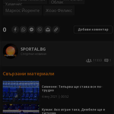
Маркос Йоренте
Жоао Феликс
0
Добави коментар
SPORTAL.BG
Спортни новини
11333
1
Свързани материали
Симеоне: Тепърва ще става все по-
трудно
4 яну 2021 | 00:52
Куман: Ако играе така, Дембеле ще е
титуляр