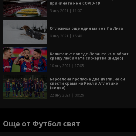
причината не е COVID-19
9 яну 2021 | 11:07
Отложиха още един мач от Ла Лига
9 яну 2021 | 15:40
Капитанът поведе Леванте към обрат
срещу любимата си жертва (видео)
10 яну 2021 | 17:05
Барселона пропусна две дузпи, но си
спести срама на Реал и Атлетико
(видео)
22 яну 2021 | 00:29
Още от Футбол свят