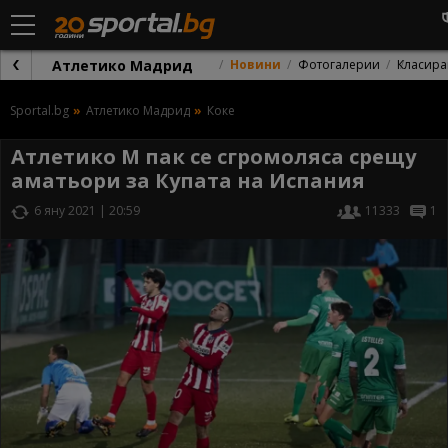
Атлетико Мадрид
Новини
Фотогалерии
Класира
Sportal.bg
Атлетико Мадрид
Коке
Атлетико М пак се сгромоляса срещу
аматьори за Купата на Испания
6 яну 2021 | 20:59
11333
1