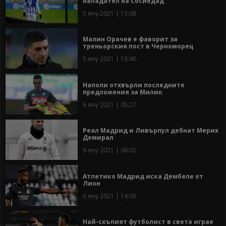
нападател на Сосиедад
5 яну 2021 | 13:08
Малин Орачев e фаворит за
треньорския пост в Черноморец
5 яну 2021 | 13:40
Наполи отхвърли последните
предложения за Милик
6 яну 2021 | 05:27
Реал Мадрид и Ливърпул дебнат Мерих
Демирал
6 яну 2021 | 06:02
Атлетико Мадрид иска Дембеле от
Лион
6 яну 2021 | 14:06
Най-скъпият футболист в света играе