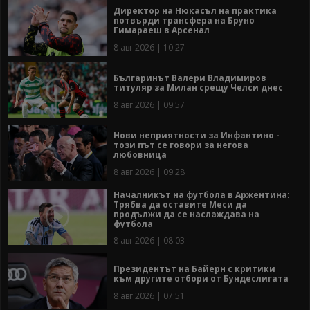
Директор на Нюкасъл на практика
потвърди трансфера на Бруно
Гимараеш в Арсенал
8 авг 2026 | 10:27
Българинът Валери Владимиров
титуляр за Милан срещу Челси днес
8 авг 2026 | 09:57
Нови неприятности за Инфантино -
този път се говори за негова
любовница
8 авг 2026 | 09:28
Началникът на футбола в Аржентина:
Трябва да оставите Меси да
продължи да се наслаждава на
футбола
8 авг 2026 | 08:03
Президентът на Байерн с критики
към другите отбори от Бундеслигата
8 авг 2026 | 07:51