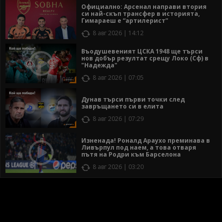
Официално: Арсенал направи втория
си най-скъп трансфер в историята,
Гимараеш е “артилерист”
8 авг 2026 | 14:12
Въодушевеният ЦСКА 1948 ще търси
нов добър резултат срещу Локо (Сф) в
"Надежда"
8 авг 2026 | 07:05
Дунав търси първи точки след
завръщането си в елита
8 авг 2026 | 07:29
Изненада! Роналд Араухо преминава в
Ливърпул под наем, а това отваря
пътя на Родри към Барселона
8 авг 2026 | 03:20