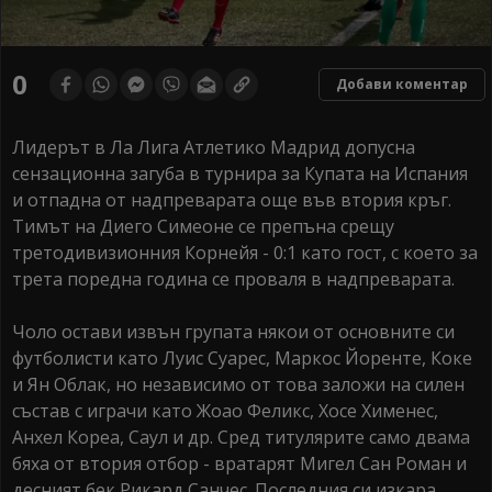
0
Добави коментар
Лидерът в Ла Лига Атлетико Мадрид допусна
сензационна загуба в турнира за Купата на Испания
и отпадна от надпреварата още във втория кръг.
Тимът на Диего Симеоне се препъна срещу
третодивизионния Корнейя - 0:1 като гост, с което за
трета поредна година се проваля в надпреварата.
Чоло остави извън групата някои от основните си
футболисти като Луис Суарес, Маркос Йоренте, Коке
и Ян Облак, но независимо от това заложи на силен
състав с играчи като Жоао Феликс, Хосе Хименес,
Анхел Кореа, Саул и др. Сред титулярите само двама
бяха от втория отбор - вратарят Мигел Сан Роман и
десният бек Рикард Санчес. Последния си изкара