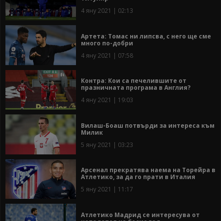
4 яну 2021 | 02:13
Артета: Томас ни липсва, с него ще сме
много по-добри
4 яну 2021 | 07:58
Контра: Кои са печелившите от
празничната програма в Англия?
4 яну 2021 | 19:03
Вилаш-Боаш потвърди за интереса към
Милик
5 яну 2021 | 03:23
Арсенал прекратява наема на Торейра в
Атлетико, за да го прати в Италия
5 яну 2021 | 11:17
Атлетико Мадрид се интересува от