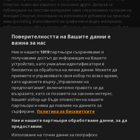
Спортал, освен ако изрично е посочено друго. Допуска се
публикуване на текстови материали само след писмено съгласие на
Агенция Спортал, посочване на източника и добавяне на линк към
www.sportal.bg. Използването на графични и видео материали,
публикувани в сайта, е строго забранено. Нарушителите ще бъдат
санкционирани с цялата строгост на закона.
Поверителността на Вашите данни е
важна за нас
Свали
БЕЗПЛАТНОТО
приложение за:
Ние и нашите
1019
партньори съхраняваме и
iOS
Android
получаваме достъп до информация на Вашето
устройство, като уникални идентификатори в
бисквитки за обработка на лични данни. Можете да
Powered by:
приемете и управлявате своя избор по всяко време,
като щракнете върху „Управление на
предпочитания“, включително правото си да
възразите, като се позовете на законен интерес.
Вашият избор ще бъде оповестен на нашите
партньори и няма да повлияе на данните за
сърфиране.
Политика за бисквитките
Ние и нашите партньори обработваме данни, за да
предоставим:
Използване на точни данни за географско