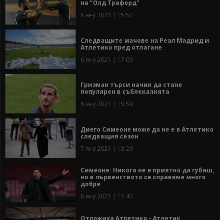
на "Олд Трафорд"
6 яну 2021 | 15:52
Следващите мачове на Реал Мадрид и
Атлетико пред отлагане
6 яну 2021 | 17:09
Гризман търси начин да стане
популярен в съблекалнята
6 яну 2021 | 19:59
Диего Симеоне може да не е в Атлетико
следващия сезон
7 яну 2021 | 13:29
Симеоне: Никога не е приятно да губиш,
но в първенството се справяме много
добре
8 яну 2021 | 17:40
Отложиха Атлетико - Атлетик,