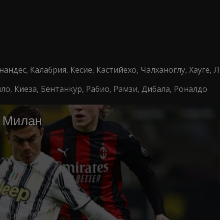
андес, Калабрия, Кесие, Кастийехо, Чалханоглу, Хауге, 
ло, Киеза, Бентанкур, Рабио, Рамзи, Дибала, Роналдо