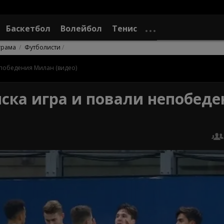
Баскетбол
Волейбол
Тенис
грама
Футболисти
победения Милан (видео)
ска игра и повали непобеде