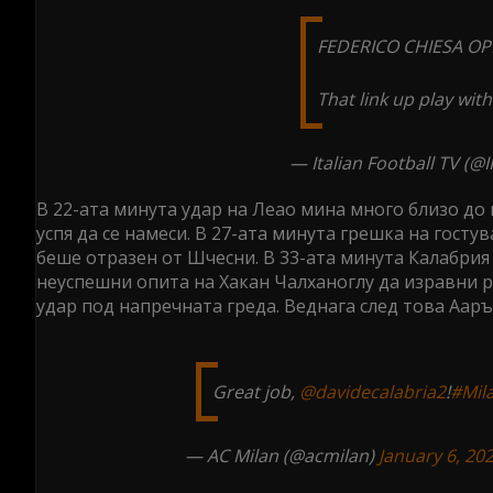
FEDERICO CHIESA OP
That link up play wit
— Italian Football TV (@I
В 22-ата минута удар на Леао мина много близо до 
успя да се намеси. В 27-ата минута грешка на гост
беше отразен от Шчесни. В 33-ата минута Калабрия
неуспешни опита на Хакан Чалханоглу да изравни р
удар под напречната греда. Веднага след това Ааръ
Great job,
@davidecalabria2
!
#Mil
— AC Milan (@acmilan)
January 6, 20