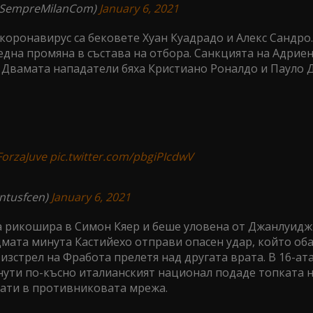
@SempreMilanCom)
January 6, 2021
коронавирус са бековете Хуан Куадрадо и Алекс Сандро
дна промяна в състава на отбора. Санкцията на Адрие
. Двамата нападатели бяха Кристиано Роналдо и Пауло 
ForzaJuve
pic.twitter.com/pbgiPIcdwV
ntusfcen)
January 6, 2021
а рикошира в Симон Кяер и беше уловена от Джанлуидж
едмата минута Кастийехо отправи опасен удар, който об
изстрел на Фработа прелетя над другата врата. В 16-ат
инути по-късно италианският национал подаде топката н
прати в противниковата мрежа.