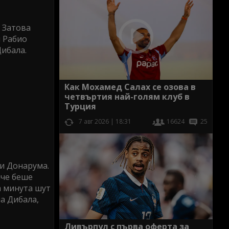
. Затова
н Рабио
Дибала.
Как Мохамед Салах се озова в
четвъртия най-голям клуб в
Турция
7 авг 2026 | 18:31
16624
25
и Донарума.
аче беше
а минута шут
а Дибала,
Ливърпул с първа оферта за