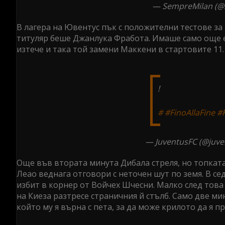
— SempreMilan (
В лагера на Ювентус пък с положителни тестове за 
титуляр беше Джанлука Фработа. Имаше само още е
изтече и така той замени Маккени в стартовите 11
!
#
#FinoAllaFine
#
— JuventusFC (@juve
Още във втората минута Дибала стреля, но топкат
Леао веднага отговори с неточен шут по земя. В с
избит в корнер от Войчех Шчесни. Малко след това 
на Киеза разтресе страничния й стълб. Само две м
който му я върна с пета, за да може крилото да я 