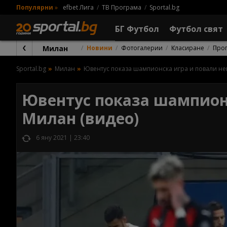
Популярни
»
efbet Лига
ТВ Програма
Sportal.bg
БГ Футбол
Футбол свят
Милан
Новини
Фотогалерии
Класиране
Про
Sportal.bg
Милан
Ювентус показа шампионска игра и повали не
Ювентус показа шампион
Милан (видео)
6 яну 2021 | 23:40