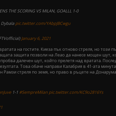
ENS THE SCORING VS MILAN, GOALLL 1-0
h Dybala
pic.twitter.com/YAbpJBCwgu
FTVofficial)
January 6, 2021
вратата на гостите. Киеза пък отново стреля, но този 
уващата защита позволи на Леао да нанесе мощен шут, к
 пробва далечен шут, който прелетя над вратата. После
езултата. Това обаче направи Калабрия в 41-ата минута
н Рамзи стреля по земя, но право в ръцете на Донарума
anJuve
1-1
#SempreMilan
pic.twitter.com/KC9o2816Ys
21