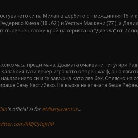
гостуването си на Милан в дербито от междинния 16-и к
Федерико Киеза (18', 62') и Уестън Маккени (77'), а Дави
ият първенец сложи край на серията на "Дявола" от 27 п
колко часа преди мача. Двамата очаквани титуляри Рад
 Калабрия тази вечер игра като опорен халф, а на лявот
наказанието си и се завърна като ляв бек. Отдясно на 
раше Саму Кастийехо. На върха на атаката беше Рафае
lan
's official XI for
#MilanJuventus
...
twitter.com/M8jOyfqjHM