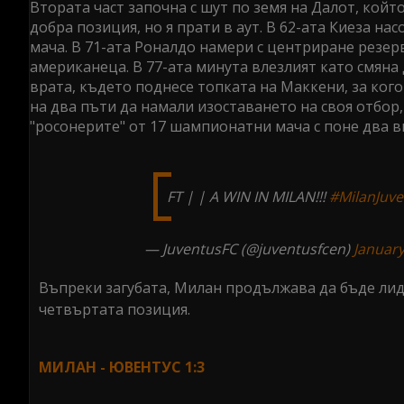
Втората част започна с шут по земя на Далот, койт
добра позиция, но я прати в аут. В 62-ата Киеза на
мача. В 71-ата Роналдо намери с центриране резер
американеца. В 77-ата минута влезлият като смяна
врата, където поднесе топката на Маккени, за кого
на два пъти да намали изоставането на своя отбор, 
"росонерите" от 17 шампионатни мача с поне два в
FT | | A WIN IN MILAN!!!
#MilanJuve
— JuventusFC (@juventusfcen)
January
Въпреки загубата, Милан продължава да бъде лиде
четвъртата позиция.
МИЛАН - ЮВЕНТУС 1:3