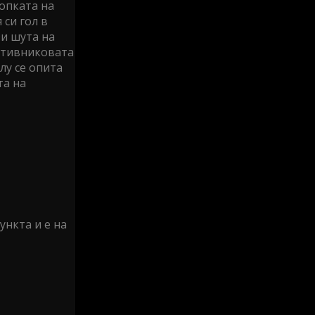
топката на
 си гол в
зи шута на
ротивниковата
лу се опита
та на
ункта и е на