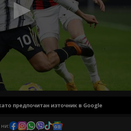
 като предпочитан източник в Google
 ни: