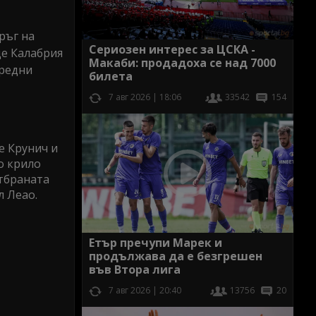
ръг на
Сериозен интерес за ЦСКА -
де Калабрия
Макаби: продадоха се над 7000
оредни
билета
7 авг 2026 | 18:06
33542
154
е Крунич и
о крило
отбраната
л Леао.
Етър пречупи Марек и
продължава да е безгрешен
във Втора лига
7 авг 2026 | 20:40
13756
20