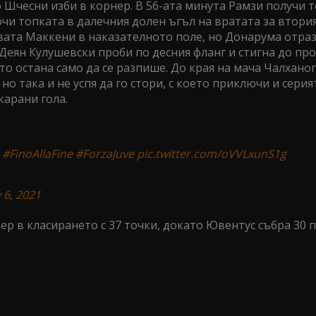
о Шчесни изби в корнер. В 56-ата минута Рамзи получи 
сочи топката в далечния долен ъгъл на вратата за втория
вата Маккени в наказателното поле, но Донарума отра
 Деян Кулушевски проби по десния фланг и стигна до п
то остана само да се разпише. До края на мача Чалханог
но така и не успя да го стори, с което приключи и серия
карани гола.
#FinoAllaFine
#ForzaJuve
pic.twitter.com/oVVLxunS1g
 6, 2021
р в класирането с 37 точки, докато Ювентус събра 30 п