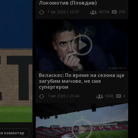
Локомотив (Пловдив)
7 авг 2026 | 23:07
98794
299
Веласкес: По време на сезона ще
загубим мачове, не сме
супергерои
7 авг 2026 | 23:44
6008
4
и коментар