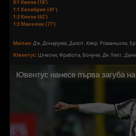
0:1 Киеза (18')
1:1 Калабрия (41')
1:2 Киеза (62')
1:3 Маккени (77')
Милан:
Дж. Донарума, Далот, Кяер, Романьоли, Ерн
Ювентус:
Шчесни, Фработа, Бонучи, Де Лихт, Дани