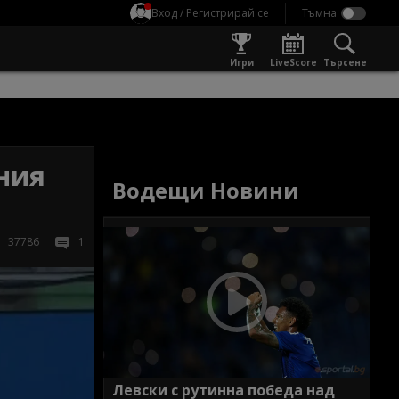
Вход / Регистрирай се
Игри
LiveScore
Търсене
ния
Водещи Новини
37786
1
Левски с рутинна победа над