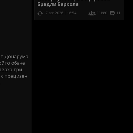
Брадли Баркола
7 авг 2026 | 16:54
11880
11
път Донарума
ойто обаче
дваха три
 с прецизен
.