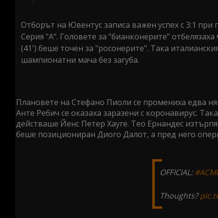
Отборът на Ювентус записа важен успех с 3:1 при 
Серия "А". Головете за "бианконерите" отбелязаха 
(41') беше точен за "росонерите". Така италианск
шампионатни мача без загуба.
Плановете на Стефано Пиоли се промениха едва ня
Анте Ребич се оказаха заразени с коронавирус. Така
действаше Йенс Петер Хауге. Тео Ернандес изтърпя 
беше позициониран Диого Далот, а пред него опери
OFFICIAL:
#ACMi
Thoughts?
pic.