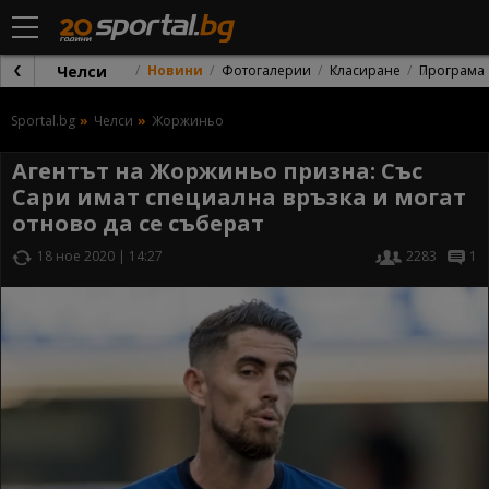
Челси
Новини
Фотогалерии
Класиране
Програма
Sportal.bg
Челси
Жоржиньо
Агентът на Жоржиньо призна: Със
Сари имат специална връзка и могат
отново да се съберат
18 ное 2020 | 14:27
2283
1