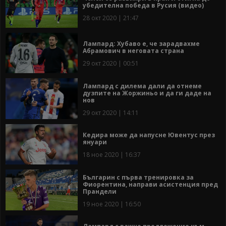
убедителна победа в Русия (видео)
28 окт 2020 | 21:47
Лампард: Хубаво е, че зарадвахме
Абрамович в неговата страна
29 окт 2020 | 00:51
Лампард с дилема дали да отнеме
дузпите на Жоржиньо и да ги даде на
нов
29 окт 2020 | 14:11
Кедира може да напусне Ювентус през
януари
18 ное 2020 | 16:37
Българин с първа тренировка за
Фиорентина, направи асистенция пред
Прандели
19 ное 2020 | 16:50