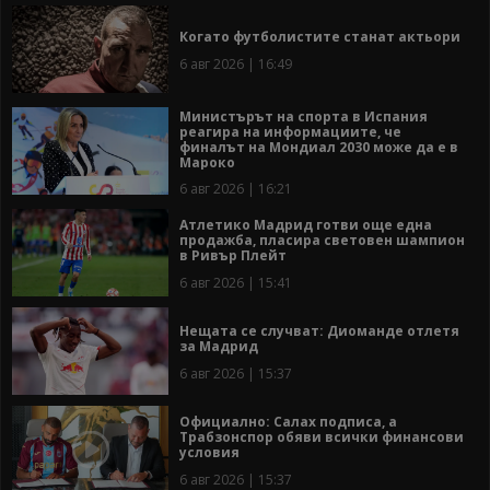
Когато футболистите станат актьори
6 авг 2026 | 16:49
Министърът на спорта в Испания
реагира на информациите, че
финалът на Мондиал 2030 може да е в
Мароко
6 авг 2026 | 16:21
Атлетико Мадрид готви още една
продажба, пласира световен шампион
в Ривър Плейт
6 авг 2026 | 15:41
Нещата се случват: Диоманде отлетя
за Мадрид
6 авг 2026 | 15:37
Официално: Салах подписа, а
Трабзонспор обяви всички финансови
условия
6 авг 2026 | 15:37