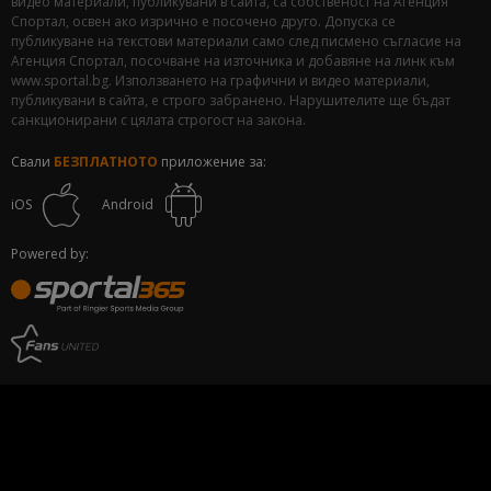
видео материали, публикувани в сайта, са собственост на Агенция
Спортал, освен ако изрично е посочено друго. Допуска се
публикуване на текстови материали само след писмено съгласие на
Агенция Спортал, посочване на източника и добавяне на линк към
www.sportal.bg. Използването на графични и видео материали,
публикувани в сайта, е строго забранено. Нарушителите ще бъдат
санкционирани с цялата строгост на закона.
Свали
БЕЗПЛАТНОТО
приложение за:
iOS
Android
Powered by: