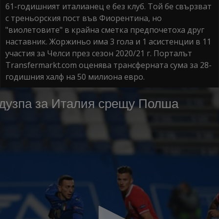
61-годишният италианец е без клуб. Той бе свързват
с треньорския пост във Фиорентина, но
"виолетовите" в крайна сметка предпочетоха друг
наставник. Жоржиньо има 3 гола и 1 асистенции в 11
участия за Челси през сезон 2020/21 г. Порталът
Transfermarkt.com оценява трансферната сума за 28-
годишния халф на 50 милиона евро.