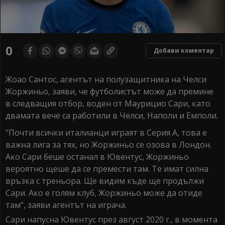
0
Добави коментар
Жоао Сантос, агентът на полузащитника на Челси
Жоржиньо, заяви, че футболистът може да премине
в следващия отбор, воден от Маурицио Сари, като
двамата вече са работили в Челси, Наполи и Емполи.
"Почти всички италианци играят в Серия А, това е
важна лига за тях, но Жоржиньо се озова в Лондон.
Ако Сари беше останал в Ювентус, Жоржиньо
вероятно щеше да се премести там. Те имат силна
връзка с треньора. Ще видим къде ще продължи
Сари. Ако е голям клуб, Жоржиньо може да отиде
там", заяви агентът на играча.
Сари напусна Ювентус през август 2020 г., в момента