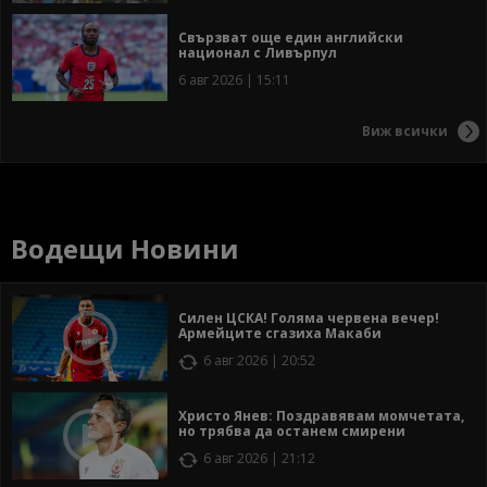
Свързват още един английски
национал с Ливърпул
6 авг 2026 | 15:11
Виж всички
Водещи Новини
Силен ЦСКА! Голяма червена вечер!
Армейците сгазиха Макаби
6 авг 2026 | 20:52
Христо Янев: Поздравявам момчетата,
но трябва да останем смирени
6 авг 2026 | 21:12