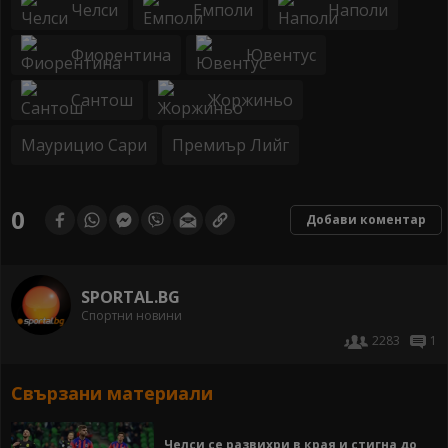
Челси
Емполи
Наполи
Фиорентина
Ювентус
Сантош
Жоржиньо
Маурицио Сари
Премиър Лийг
0
Добави коментар
SPORTAL.BG
Спортни новини
2283
1
Свързани материали
Челси се развихри в края и стигна до