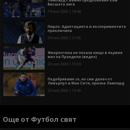
Лампард с важно предложение към
Висшата лига
19 ное 2020 | 18:48
Пирло: Адаптацията и експериментите
приключиха
20 ное 2020 | 21:05
Фиорентина не показа нищо в първия
мач на Прандели (видео)
22 ное 2020 | 15:39
Подобряваме се, но сме далеч от
Ливърпул и Ман Сити, призна Лампард
23 ное 2020 | 13:45
Още от Футбол свят