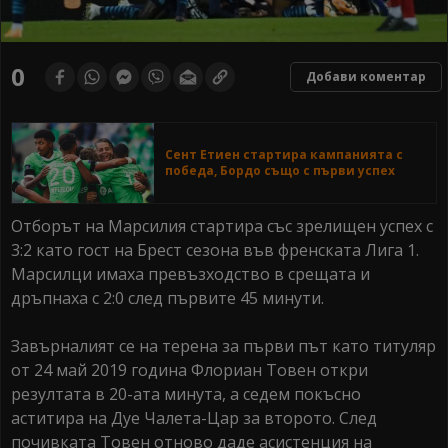
0
Добави коментар
Сент Етиен стартира кампанията с
победа, Бордо също с първи успех
Отборът на Марсилия стартира със зрелищен успех с
3:2 като гост на Брест сезона във френската Лига 1.
Марсилци имаха превъзходство в срещата и
дръпнаха с 2:0 след първите 45 минути.
Завърналият се на терена за първи път като титуляр
от 24 май 2019 година Флориан Товен откри
резултата в 20-ата минута, а седем покъсно
аститира на Дуе Чалета-Цар за второто. След
почивката Товен отново даде асистенция на