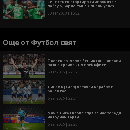
Сент Етиен стартира кампанията с
победа, Бордо също с първи успех
30 авг 2020 | 16:52
Още от Футбол свят
С човек по-малко Бешикташ направи
важна крачка към плейофите
6 авг 2026 | 22:39
Динамо (Киев) пречупи Карабах с
ранен гол
6 авг 2026 | 22:34
Мач в Лига Европа спря за час заради
наводнен терен
6 авг 2026 | 22:28