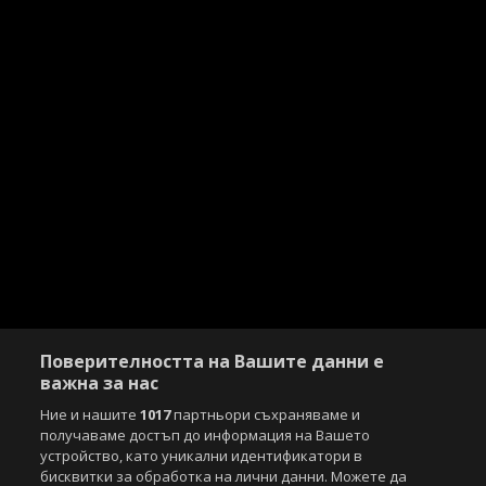
Поверителността на Вашите данни е
важна за нас
Ние и нашите
1017
партньори съхраняваме и
получаваме достъп до информация на Вашето
устройство, като уникални идентификатори в
Copyright © 2007-2026 Агенция Спортал. Всички права запазени.
бисквитки за обработка на лични данни. Можете да