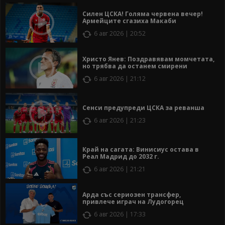
Силен ЦСКА! Голяма червена вечер!
Армейците сгазиха Макаби
6 авг 2026 | 20:52
Христо Янев: Поздравявам момчетата,
но трябва да останем смирени
6 авг 2026 | 21:12
Сенси предупреди ЦСКА за реванша
6 авг 2026 | 21:23
Край на сагата: Винисиус остава в
Реал Мадрид до 2032 г.
6 авг 2026 | 21:21
Арда със сериозен трансфер,
привлече играч на Лудогорец
6 авг 2026 | 17:33