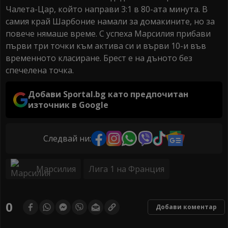
Чалета-Цар, който направи 3:1 в 80-ата минута. В
самия край Шарбоние намали за домакините, но за
повече нямаше време. С успеха Марсилия прибави
първи три точки към актива си и върви 10-и във
временното класиране. Брест е на дъното без
спечелена точка.
Добави Sportal.bg като предпочитан
източник в Google
Следвай ни:
Марсилия
Лига 1 на Франция
0
Добави коментар