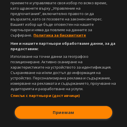
Този уебсайт е собственост на
Sportal Media Group
приемете и управлявате своя избор по всяко време,
като щракнете върху „Управление на
За нас
Екип
За рекламa
Общи условия
предпочитания“, включително правото си да
възразите, като се позовете на законен интерес.
Етични правила на НСС
Лични данни
Вашият избор ще бъде оповестен на нашите
Управление на предпочитания
партньори и няма да повлияе на данните за
сърфиране.
Политика за бисквитките
Съдържанието на този уеб сайт и технологиите, използвани в него, са
под закрила на Закона за авторското право и сродните му права.
Ние и нашите партньори обработваме данни, за да
Всички статии, репортажи, интервюта и други текстови, графични и
предоставим:
видео материали, публикувани в сайта, са собственост на Агенция
Използване на точни данни за географско
Спортал, освен ако изрично е посочено друго. Допуска се
позициониране. Активно сканиране на
публикуване на текстови материали само след писмено съгласие на
характеристиките на устройството за идентификация.
Агенция Спортал, посочване на източника и добавяне на линк към
www.sportal.bg. Използването на графични и видео материали,
Съхраняване на и/или достъп до информация на
публикувани в сайта, е строго забранено. Нарушителите ще бъдат
устройство. Персонализирана реклама и съдържание,
санкционирани с цялата строгост на закона.
измерване на рекламата и съдържанието, проучване на
аудиторията и разработване на услуги.
Свали
БЕЗПЛАТНОТО
приложение за:
Списък с партньори (доставчици)
iOS
Android
Приемам
Powered by: