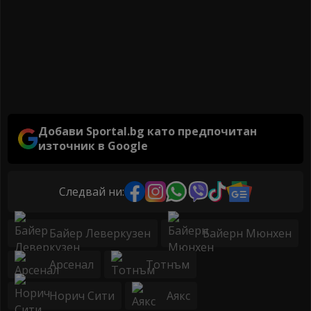
Добави Sportal.bg като предпочитан
източник в Google
Следвай ни:
Байер Леверкузен
Байерн Мюнхен
Арсенал
Тотнъм
Норич Сити
Аякс