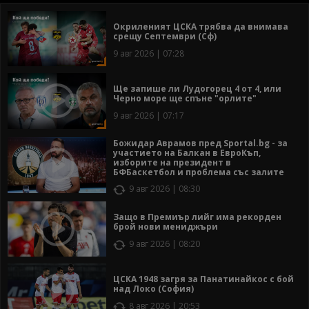
Окриленият ЦСКА трябва да внимава
срещу Септември (Сф)
9 авг 2026 | 07:28
Ще запише ли Лудогорец 4 от 4, или
Черно море ще спъне "орлите"
9 авг 2026 | 07:17
Божидар Аврамов пред Sportal.bg - за
участието на Балкан в ЕвроКъп,
изборите на президент в
БФБаскетбол и проблема със залите
9 авг 2026 | 08:30
Защо в Премиър лийг има рекорден
брой нови мениджъри
9 авг 2026 | 08:20
ЦСКА 1948 загря за Панатинайкос с бой
над Локо (София)
8 авг 2026 | 20:53