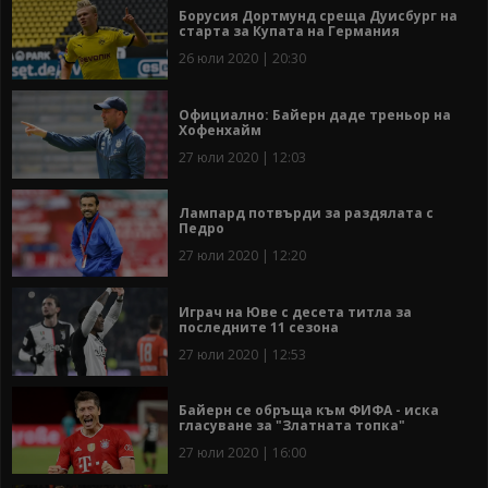
Борусия Дортмунд среща Дуисбург на
старта за Купата на Германия
26 юли 2020 | 20:30
Официално: Байерн даде треньор на
Хофенхайм
27 юли 2020 | 12:03
Лампард потвърди за раздялата с
Педро
27 юли 2020 | 12:20
Играч на Юве с десета титла за
последните 11 сезона
27 юли 2020 | 12:53
Байерн се обръща към ФИФА - иска
гласуване за "Златната топка"
27 юли 2020 | 16:00