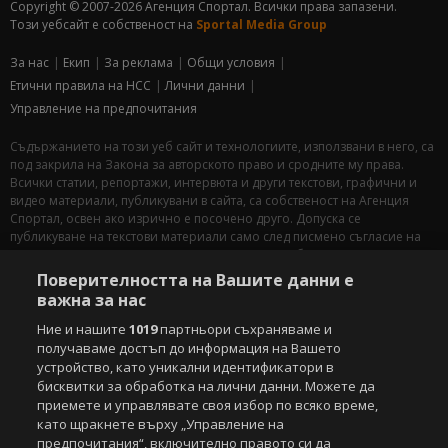
Copyright © 2007-2026 Агенция Спортал. Всички права запазени.
Този уебсайт е собственост на
Sportal Media Group
За нас
Екип
За рекламa
Общи условия
Етични правила на НСС
Лични данни
Управление на предпочитания
Съдържанието на този уеб сайт и технологиите, използвани в него, са
под закрила на Закона за авторското право и сродните му права.
Всички статии, репортажи, интервюта и други текстови, графични и
видео материали, публикувани в сайта, са собственост на Агенция
Спортал, освен ако изрично е посочено друго. Допуска се
публикуване на текстови материали само след писмено съгласие на
Агенция Спортал, посочване на източника и добавяне на линк към
www.sportal.bg. Използването на графични и видео материали,
Поверителността на Вашите данни е
публикувани в сайта, е строго забранено. Нарушителите ще бъдат
важна за нас
санкционирани с цялата строгост на закона.
Ние и нашите
1019
партньори съхраняваме и
Свали
БЕЗПЛАТНОТО
приложение за:
получаваме достъп до информация на Вашето
устройство, като уникални идентификатори в
iOS
бисквитки за обработка на лични данни. Можете да
Android
приемете и управлявате своя избор по всяко време,
като щракнете върху „Управление на
Powered by:
предпочитания“, включително правото си да