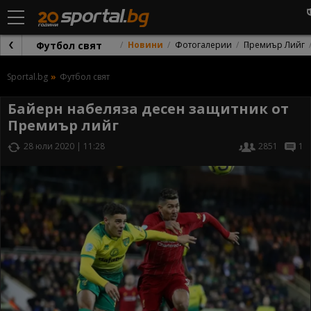
Футбол свят
Новини
Фотогалерии
Премиър Лийг
Sportal.bg
Футбол свят
Байерн набеляза десен защитник от
Премиър лийг
28 юли 2020 | 11:28
2851
1