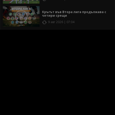
Кръгът във Втора лига продължава с
четири срещи
9 авг 2026 | 07:04