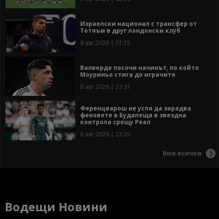
Израелски национал с трансфер от
Тотнъм в друг лондонски клуб
9 авг 2026 | 01:15
Валверде посочи начинът, по който
Моуриньо стига до играчите
8 авг 2026 | 23:31
Ференцварош не успя да зарадва
феновете в Будапеща в звездна
контрола срещу Реал
8 авг 2026 | 22:20
Виж всички
Водещи Новини