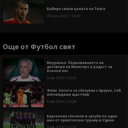
Байерн свали цената на Тиаго
29 юли 2020 | 19:00
Още от Футбол свят
Моуриньо: Подновяването на
договора на Винисиус е радост за
всички нас
9 авг 2026 | 03:30
Флик: Когато се сбогувах с Араухо, той
изглеждаше щастлив
9 авг 2026 | 03:08
Барселона спечели и загуби по един
мач от приятелски турнир в Удине
9 авг 2026 | 02:50