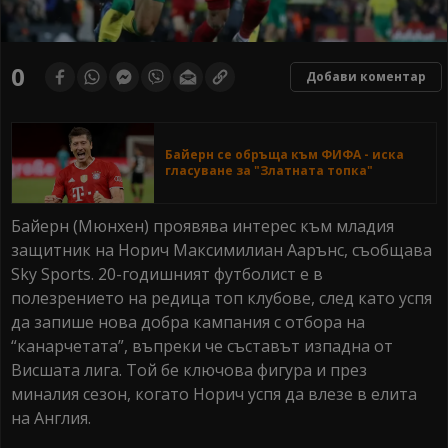
0
Добави коментар
Байерн се обръща към ФИФА - иска
гласуване за "Златната топка"
Байерн (Мюнхен) проявява интерес към младия
защитник на Норич Максимилиан Аарънс, съобщава
Sky Sports. 20-годишният футболист е в
полезрението на редица топ клубове, след като успя
да запише нова добра кампания с отбора на
“канарчетата”, въпреки че съставът изпадна от
Висшата лига. Той бе ключова фигура и през
миналия сезон, когато Норич успя да влезе в елита
на Англия.