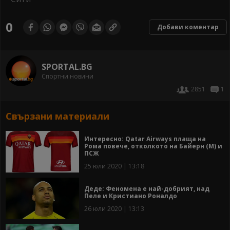
0
Добави коментар
SPORTAL.BG
Спортни новини
2851
1
Свързани материали
Интересно: Qatar Airways плаща на
Рома повече, отколкото на Байерн (М) и
ПСЖ
25 юли 2020 | 13:18
Деде: Феномена е най-добрият, над
Пеле и Кристиано Роналдо
26 юли 2020 | 13:13