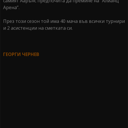
самият Аарънс предпочита да премине на “Алианц
Арена”.
През този сезон той има 40 мача във всички турнири
и 2 асистенции на сметката си.
ГЕОРГИ ЧЕРНЕВ