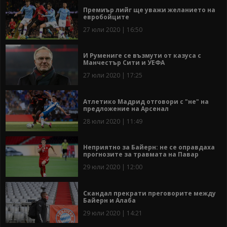
Премиър лийг ще уважи желанието на
евробойците
27 юли 2020 | 16:50
И Румениге се възмути от казуса с
Манчестър Сити и УЕФА
27 юли 2020 | 17:25
Атлетико Мадрид отговори с "не" на
предложение на Арсенал
28 юли 2020 | 11:49
Неприятно за Байерн: не се оправдаха
прогнозите за травмата на Павар
29 юли 2020 | 12:00
Скандал прекрати преговорите между
Байерн и Алаба
29 юли 2020 | 14:21