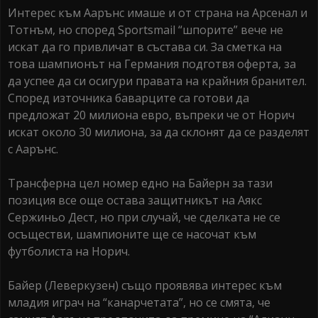
Интерес към Аарънс имаше и от страна на Арсенал и
Тотнъм, но според Sportsmail “шпорите” вече не
искат да го привличат в състава си. За сметка на
това шампионът на Германия подготвя оферта, за
да успее да си осигури правата на крайния бранител.
Според източника баварците са готови да
предложат 20 милиона евро, въпреки че от Норич
искат около 30 милиона, за да склонят да се разделят
с Аарънс.
Трансферна цел номер едно на Байерн за тази
позиция все още остава защитникът на Аякс
Сержиньо Дест, но при случай, че сделката не се
осъществи, шампионите ще се насочат към
футболиста на Норич.
Байер (Леверкузен) също проявява интерес към
младия играч на “канарчетата”, но се смята, че