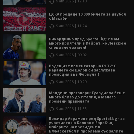
9 авг 2026 | 12:10
ЦСКА продаде 10 000 билета за двубоя
с Макаби
9 авг 2026 | 11:24
Рикардиньо пред Sportal.bg: Имам
много приятели в Кайрат, но Левски е
специален за мен!
9 авг 2026 | 09:02
Водещият коментатор на F1 TV: С
карането си Цолов си заслужава
промоция във Формула 1
9 авг 2026 | 10:29
Малдини проговори: Гуардиола беше
много близо до Италия, а Малаго
промени правилата
9 авг 2026 | 11:55
Божидар Аврамов пред Sportal.bg - за
участието на Балкан в ЕвроКъп,
изборите на президент в
БФБаскетбол и проблема със залите