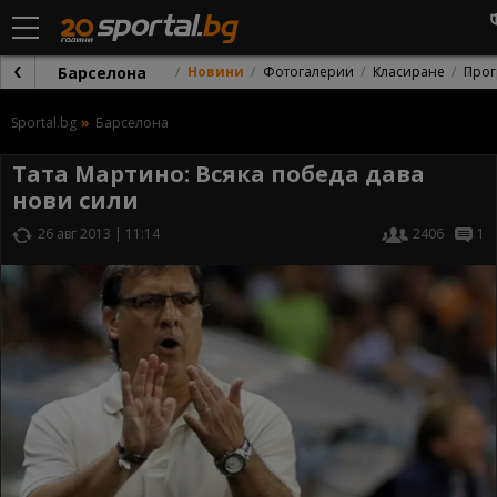
Барселона
Новини
Фотогалерии
Класиране
Прог
Sportal.bg
Барселона
Тата Мартино: Всяка победа дава
нови сили
26 авг 2013 | 11:14
2406
1