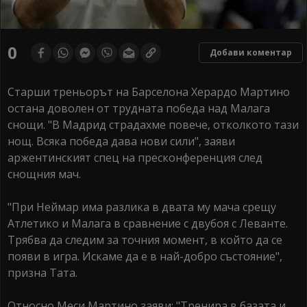
0
Добави коментар
Старши треньорът на Барселона Херардо Мартино
остана доволен от трудната победа над Малага
снощи. "В Мадрид страдахме повече, отколкото тази
нощ. Всяка победа дава нови сили", заяви
аржентинският спец на пресконференция след
снощния мач.
"При Неймар има разлика в двата му мача срещу
Атлетико и Малага в сравнение с двубоя с Леванте.
Трябва да следим за точния момент, в който да се
появи в игра. Искаме да е в най-добро състояние",
призна Тата.
Относно Меси Мартино заяви: "Тренира в базата и