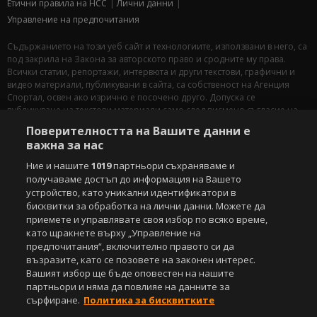
Етични правила на НСС
Лични данни
Управление на предпочитания
Съдържанието на този уеб сайт и технологиите, използвани в него, са
под закрила на Закона за авторското право и сродните му права.
Всички статии, репортажи, интервюта и други текстови, графични и
видео материали, публикувани в сайта, са собственост на Агенция
Спортал, освен ако изрично е посочено друго. Допуска се
публикуване на текстови материали само след писмено съгласие на
Агенция Спортал, посочване на източника и добавяне на линк към
Поверителността на Вашите данни е
www.sportal.bg. Използването на графични и видео материали,
важна за нас
публикувани в сайта, е строго забранено. Нарушителите ще бъдат
санкционирани с цялата строгост на закона.
Ние и нашите
1019
партньори съхраняваме и
получаваме достъп до информация на Вашето
Свали
БЕЗПЛАТНОТО
приложение за:
устройство, като уникални идентификатори в
бисквитки за обработка на лични данни. Можете да
iOS
Android
приемете и управлявате своя избор по всяко време,
като щракнете върху „Управление на
предпочитания“, включително правото си да
Powered by:
възразите, като се позовете на законен интерес.
Вашият избор ще бъде оповестен на нашите
партньори и няма да повлияе на данните за
сърфиране.
Политика за бисквитките