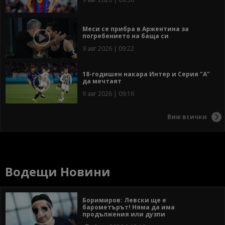
Меси се прибра в Аржентина за
погребението на баща си
9 авг 2026 | 09:22
18-годишен накара Интер и Серия "А"
да мечтаят
9 авг 2026 | 09:16
Виж всички
Водещи Новини
Боримиров: Левски ще е
барометърът! Няма да има
продължения или дузпи