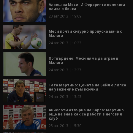
Алвеш за Меси: И Ферари-то понякога
влиза в бокса
23 авг 2013 | 19:09
Меси почти сигурно пропуска мача с
Малага
24 авг 2013 | 10:23
Потвърдено: Меси няма да играе в
Малага
24 авг 2013 | 12:27
Тата Мартино: Цената на Бейл е липса
на уважение към всички
24 авг 2013 | 13:43
Анчелоти отвърна на Барса: Мартино
още не знае как се работи в неговия
клуб
25 авг 2013 | 15:30